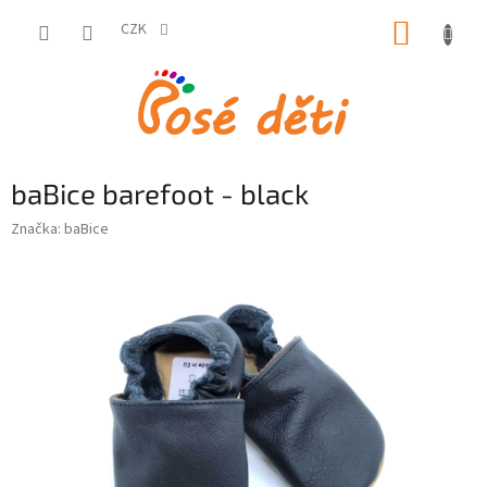
Přejít
NÁKUP
na
CZK
obsah
KOŠÍK
baBice barefoot - black
Značka:
baBice