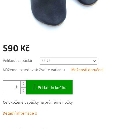
590 Kč
Měrná
Velikost capáčků
cena:
Můžeme expedovat:
Zvolte variantu
Možnosti doručení
Přidat do košíku
Celokožené capáčky na průměrné nožky
Detailní informace