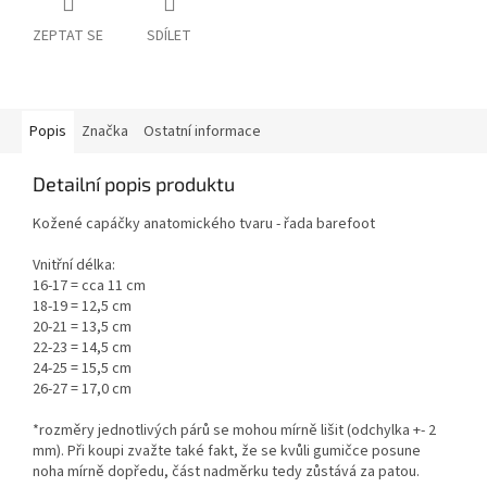
ZEPTAT SE
SDÍLET
Popis
Značka
Ostatní informace
Detailní popis produktu
Kožené capáčky anatomického tvaru - řada barefoot
Vnitřní délka:
16-17 = cca 11 cm
18-19 = 12,5 cm
20-21 = 13,5 cm
22-23 = 14,5 cm
24-25 = 15,5 cm
26-27 = 17,0 cm
*rozměry jednotlivých párů se mohou mírně lišit (odchylka +- 2
mm). Při koupi zvažte také fakt, že se kvůli gumičce posune
noha mírně dopředu, část nadměrku tedy zůstává za patou.