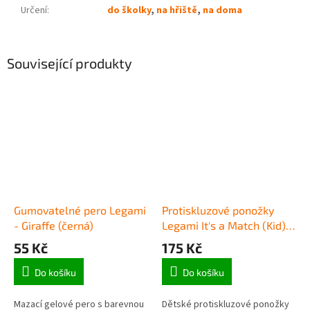
Určení
:
do školky
,
na hřiště
,
na doma
Související produkty
Gumovatelné pero Legami
Protiskluzové ponožky
- Giraffe (černá)
Legami It's a Match (Kid) -
Penguin
55 Kč
175 Kč
Do košíku
Do košíku
Mazací gelové pero s barevnou
Dětské protiskluzové ponožky