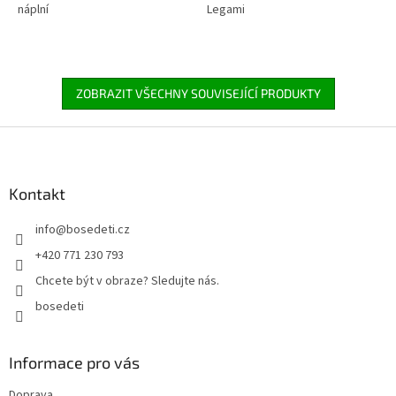
náplní
Legami
ZOBRAZIT VŠECHNY SOUVISEJÍCÍ PRODUKTY
Z
á
p
a
Kontakt
t
info
@
bosedeti.cz
í
+420 771 230 793
Chcete být v obraze? Sledujte nás.
bosedeti
Informace pro vás
Doprava