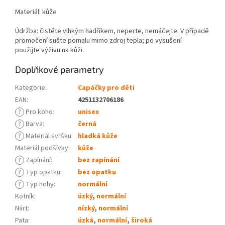
Materiál: kůže
Údržba: čistěte vlhkým hadříkem, neperte, nemáčejte. V případě
promočení sušte pomalu mimo zdroj tepla; po vysušení
použijte výživu na kůži.
Doplňkové parametry
Kategorie
:
Capáčky pro děti
EAN
:
4251132706186
?
Pro koho
:
unisex
?
Barva
:
černá
?
Materiál svršku
:
hladká kůže
Materiál podšívky
:
kůže
?
Zapínání
:
bez zapínání
?
Typ opatku
:
bez opatku
?
Typ nohy
:
normální
Kotník
:
úzký
,
normální
Nárt
:
nízký
,
normální
Pata
:
úzká
,
normální
,
široká