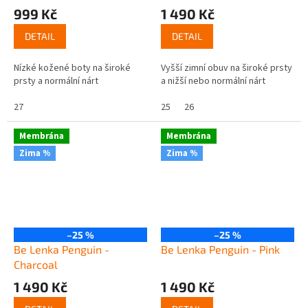
999 Kč
1 490 Kč
DETAIL
DETAIL
Nízké kožené boty na široké
Vyšší zimní obuv na široké prsty
prsty a normální nárt
a nižší nebo normální nárt
27
25
26
Membrána
Membrána
Zima %
Zima %
–25 %
–25 %
Be Lenka Penguin -
Be Lenka Penguin - Pink
Charcoal
1 490 Kč
1 490 Kč