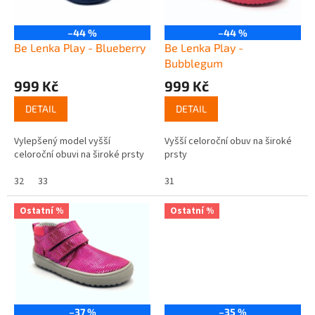
p
k
r
t
o
–44 %
–44 %
ů
d
Be Lenka Play - Blueberry
Be Lenka Play -
u
Bubblegum
k
999 Kč
999 Kč
t
ů
DETAIL
DETAIL
Vylepšený model vyšší
Vyšší celoroční obuv na široké
celoroční obuvi na široké prsty
prsty
32
33
31
Ostatní %
Ostatní %
–37 %
–35 %