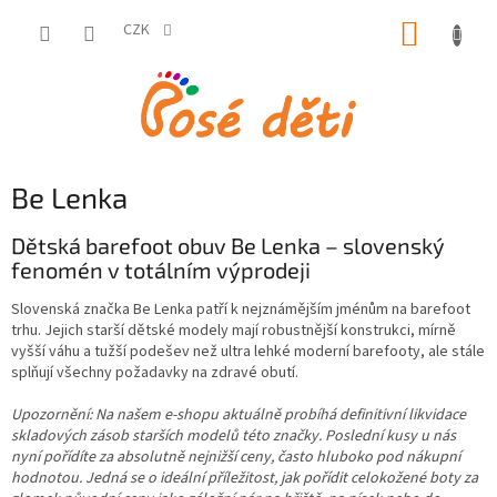
Přejít
NÁKUP
na
CZK
obsah
KOŠÍK
Be Lenka
Dětská barefoot obuv Be Lenka – slovenský
fenomén v totálním výprodeji
Slovenská značka Be Lenka patří k nejznámějším jménům na barefoot
trhu. Jejich starší dětské modely mají robustnější konstrukci, mírně
vyšší váhu a tužší podešev než ultra lehké moderní barefooty, ale stále
splňují všechny požadavky na zdravé obutí.
Upozornění: Na našem e-shopu aktuálně probíhá definitivní likvidace
skladových zásob starších modelů této značky. Poslední kusy u nás
nyní pořídíte za absolutně nejnižší ceny, často hluboko pod nákupní
hodnotou. Jedná se o ideální příležitost, jak pořídit celokožené boty za