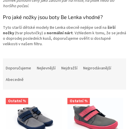
zlomek původní ceny jako záložní pár na hřiště, na písek nebo do
horšího počasí
.
Pro jaké nožky jsou boty Be Lenka vhodné?
Tyto starší dětské modely Be Lenka obecně nejlépe sedí na
širší
nožky
(tvar ploutvičky) a
normální nárt
. Vzhledem k tomu, že se jedná
o doprodej posledních kusů, doporučujeme ověřit si dostupné
velikosti v našem filtru.
Ř
a
Doporučujeme
Nejlevnější
Nejdražší
Nejprodávanější
z
e
Abecedně
n
í
V
p
Ostatní %
Ostatní %
ý
r
p
o
i
d
s
u