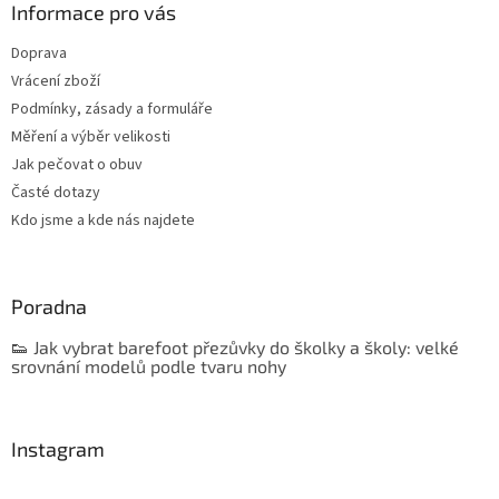
Informace pro vás
i
s
Doprava
u
Vrácení zboží
Podmínky, zásady a formuláře
Měření a výběr velikosti
Jak pečovat o obuv
Časté dotazy
Kdo jsme a kde nás najdete
Poradna
👟 Jak vybrat barefoot přezůvky do školky a školy: velké
srovnání modelů podle tvaru nohy
Instagram