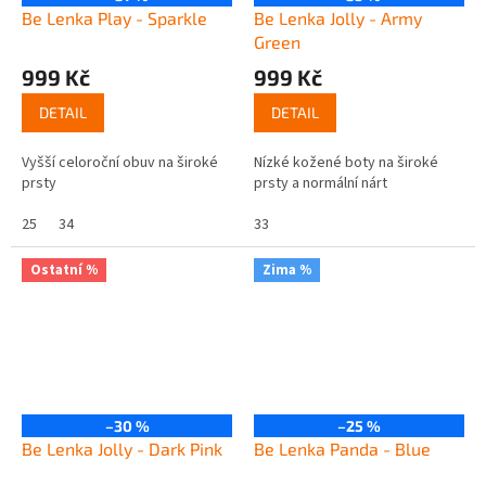
Be Lenka Play - Sparkle
Be Lenka Jolly - Army
Green
999 Kč
999 Kč
DETAIL
DETAIL
Vyšší celoroční obuv na široké
Nízké kožené boty na široké
prsty
prsty a normální nárt
25
34
33
Ostatní %
Zima %
–30 %
–25 %
Be Lenka Jolly - Dark Pink
Be Lenka Panda - Blue