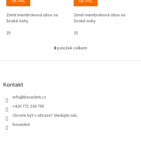
DETAIL
DETAIL
Zimní membránová obuv na
Zimní membránová obuv na
široké nohy
široké nohy
25
25
8
položek celkem
O
v
l
Z
á
á
d
p
a
a
Kontakt
c
t
í
info
@
bosedeti.cz
í
p
r
+420 771 230 793
v
Chcete být v obraze? Sledujte nás.
k
y
bosedeti
v
ý
p