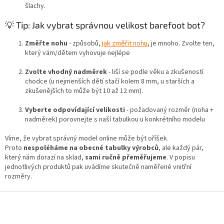
šlachy.
💡 Tip: Jak vybrat správnou velikost barefoot bot?
Změřte nohu
- způsobů,
jak změřit nohu
, je mnoho. Zvolte ten,
který vám/dětem vyhovuje nejlépe
Zvolte vhodný nadměrek
- liší se podle věku a zkušeností
chodce (u nejmenších dětí stačí kolem 8 mm, u starších a
zkušenějších to může být 10 až 12 mm).
Vyberte odpovídající velikosti
- požadovaný rozměr (noha +
nadměrek) porovnejte s naší tabulkou u konkrétního modelu
Víme, že vybrat správný model online může být oříšek.
Proto
nespoléháme na obecné tabulky výrobců
, ale každý pár,
který nám dorazí na sklad,
sami ručně přeměřujeme
. V popisu
jednotlivých produktů pak uvádíme skutečně naměřené vnitřní
rozměry.
Z
á
p