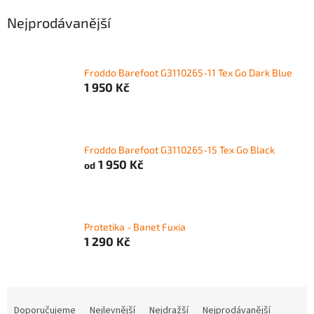
Nejprodávanější
Froddo Barefoot G3110265-11 Tex Go Dark Blue
1 950 Kč
Froddo Barefoot G3110265-15 Tex Go Black
1 950 Kč
od
Protetika - Banet Fuxia
1 290 Kč
Ř
a
Doporučujeme
Nejlevnější
Nejdražší
Nejprodávanější