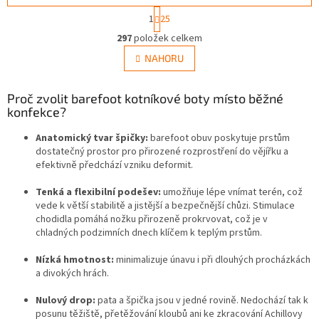
S
1
25
t
O
r
297
položek celkem
v
á
l
NAHORU
n
á
k
d
o
v
Proč zvolit barefoot kotníkové boty místo běžné
a
á
konfekce?
c
n
í
í
Anatomický tvar špičky:
barefoot obuv poskytuje prstům
p
dostatečný prostor pro přirozené rozprostření do vějířku a
r
efektivně předchází vzniku deformit.
v
k
Tenká a flexibilní podešev:
umožňuje lépe vnímat terén, což
y
vede k větší stabilitě a jistější a bezpečnější chůzi. Stimulace
v
chodidla pomáhá nožku přirozeně prokrvovat, což je v
ý
chladných podzimních dnech klíčem k teplým prstům.
p
i
Nízká hmotnost:
minimalizuje únavu i při dlouhých procházkách
s
a divokých hrách
.
u
Nulový drop:
pata a špička jsou v jedné rovině. Nedochází tak k
posunu těžiště, přetěžování kloubů ani ke zkracování Achillovy