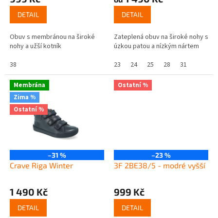
t
ů
DETAIL
DETAIL
Obuv s membránou na široké
Zateplená obuv na široké nohy s
nohy a užší kotník
úzkou patou a nízkým nártem
38
23
24
25
28
31
Membrána
Ostatní %
Zima %
Ostatní %
–31 %
–23 %
Crave Riga Winter
3F 2BE38/5 - modré vyšší
1 490 Kč
999 Kč
DETAIL
DETAIL