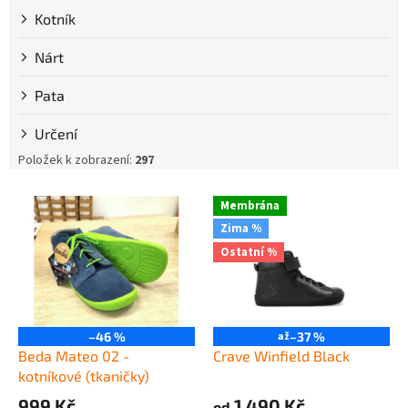
Kotník
Nárt
Pata
Určení
Položek k zobrazení:
297
V
Membrána
ý
Zima %
p
Ostatní %
i
s
p
r
o
–46 %
až
–37 %
d
Beda Mateo 02 -
Crave Winfield Black
u
kotníkové (tkaničky)
k
999 Kč
1 490 Kč
od