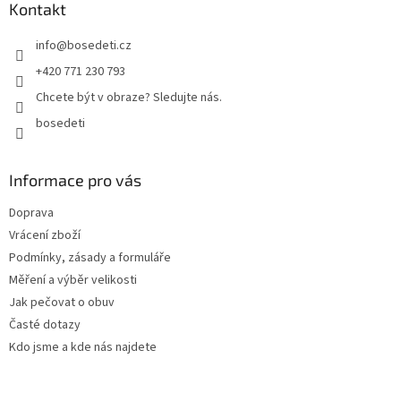
a
Kontakt
t
info
@
bosedeti.cz
í
+420 771 230 793
Chcete být v obraze? Sledujte nás.
bosedeti
Informace pro vás
Doprava
Vrácení zboží
Podmínky, zásady a formuláře
Měření a výběr velikosti
Jak pečovat o obuv
Časté dotazy
Kdo jsme a kde nás najdete