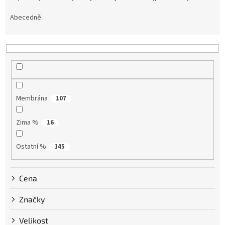
z
e
Abecedně
n
í
p
r
o
d
u
Membrána
107
k
t
Zima %
16
ů
Ostatní %
145
Cena
Značky
Velikost