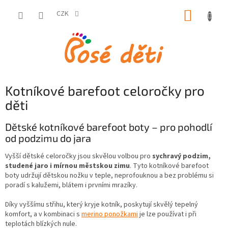
Přejít
NÁKUP
na
CZK
obsah
KOŠÍK
Kotníkové barefoot celoročky pro
děti
Dětské kotníkové barefoot boty – pro pohodlí
od podzimu do jara
Vyšší dětské celoročky jsou skvělou volbou pro
sychravý podzim,
studené jaro i mírnou městskou zimu
. Tyto kotníkové barefoot
boty udržují dětskou nožku v teple, neprofouknou a bez problému si
poradí s kalužemi, blátem i prvními mrazíky.
Díky vyššímu střihu, který kryje kotník, poskytují skvělý tepelný
komfort, a v kombinaci s
merino ponožkami
je lze používat i při
teplotách blízkých nule.