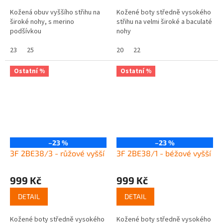
Kožená obuv vyššího střihu na
Kožené boty středně vysokého
široké nohy, s merino
střihu na velmi široké a baculaté
podšívkou
nohy
23
25
20
22
Ostatní %
Ostatní %
–23 %
–23 %
3F 2BE38/3 - růžové vyšší
3F 2BE38/1 - béžové vyšší
999 Kč
999 Kč
DETAIL
DETAIL
Kožené boty středně vysokého
Kožené boty středně vysokého