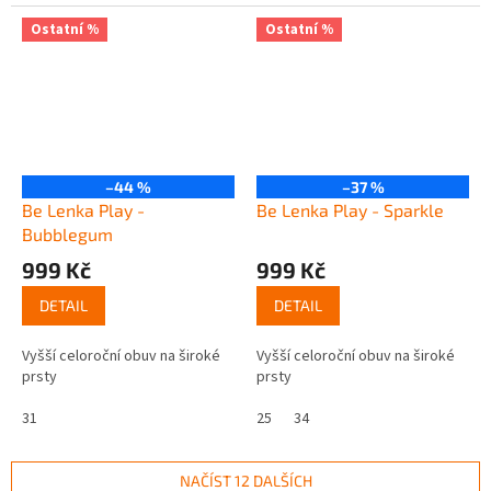
Ostatní %
Ostatní %
–44 %
–37 %
Be Lenka Play -
Be Lenka Play - Sparkle
Bubblegum
999 Kč
999 Kč
DETAIL
DETAIL
Vyšší celoroční obuv na široké
Vyšší celoroční obuv na široké
prsty
prsty
31
25
34
NAČÍST 12 DALŠÍCH