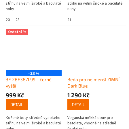
střihu na velmi široké a baculaté
střihu na velmi široké a baculaté
nohy
nohy
20
23
21
Ostatní %
–23 %
3F 2BE38/L99 - černé
Beda pro nejmenší ZIMNÍ -
vyšší
Dark Blue
999 Kč
1 290 Kč
DETAIL
DETAIL
Kožené boty středně vysokého
Veganská měkká obuv pro
střihu na velmi široké a baculaté
batolata, vhodné na středně
nohy
široké nohy