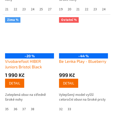
21
22
23
24
25
27
19
20
21
22
23
24
2
Zima %
Ostatní %
–20 %
–44 %
Vivobarefoot HIBER
Be Lenka Play - Blueberry
Juniors Bristol Black
1 990 Kč
999 Kč
DETAIL
DETAIL
Zateplená obuv na středně
Vylepšený model vyšší
široké nohy
celoroční obuvi na široké prsty
35
36
37
38
32
33