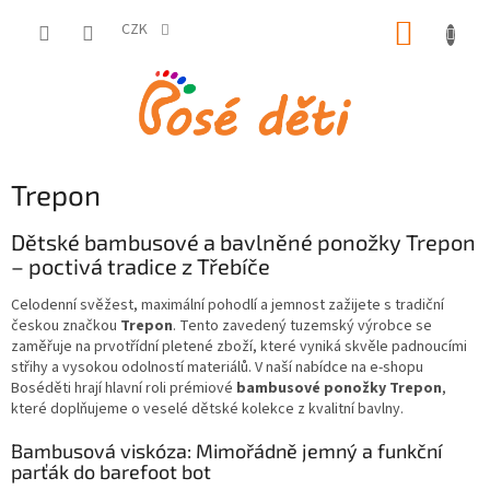
Přejít
NÁKUP
na
CZK
obsah
KOŠÍK
Trepon
Dětské bambusové a bavlněné ponožky Trepon
– poctivá tradice z Třebíče
Celodenní svěžest, maximální pohodlí a jemnost zažijete s tradiční
českou značkou
Trepon
. Tento zavedený tuzemský výrobce se
zaměřuje na prvotřídní pletené zboží, které vyniká skvěle padnoucími
střihy a vysokou odolností materiálů. V naší nabídce na e-shopu
Boséděti hrají hlavní roli prémiové
bambusové ponožky Trepon
,
které doplňujeme o veselé dětské kolekce z kvalitní bavlny.
Bambusová viskóza: Mimořádně jemný a funkční
parťák do barefoot bot