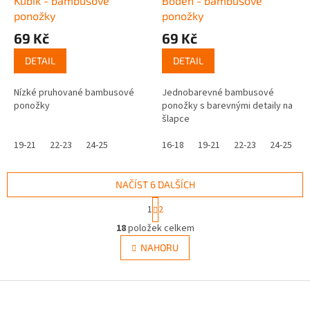
Kubík - bambusové
Boden - bambusové
ponožky
ponožky
69 Kč
69 Kč
DETAIL
DETAIL
Nízké pruhované bambusové
Jednobarevné bambusové
ponožky
ponožky s barevnými detaily na
šlapce
19-21
22-23
24-25
16-18
19-21
22-23
24-25
NAČÍST 6 DALŠÍCH
S
1
2
t
O
r
18
položek celkem
v
á
l
NAHORU
n
á
k
d
o
v
Z
a
á
c
á
n