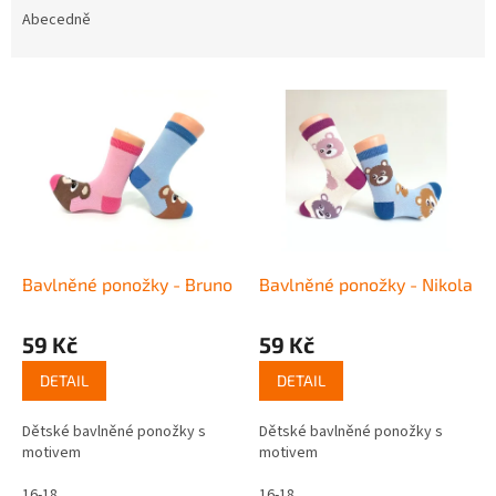
e
Abecedně
n
í
V
p
ý
r
p
o
i
d
s
u
p
k
r
t
o
ů
d
Bavlněné ponožky - Bruno
Bavlněné ponožky - Nikola
u
k
59 Kč
59 Kč
t
ů
DETAIL
DETAIL
Dětské bavlněné ponožky s
Dětské bavlněné ponožky s
motivem
motivem
16-18
16-18