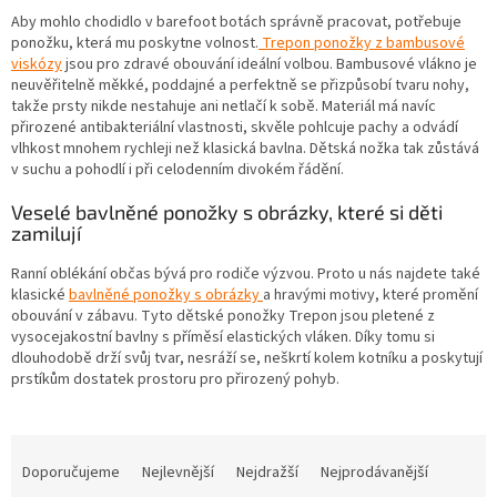
Aby mohlo chodidlo v barefoot botách správně pracovat, potřebuje
ponožku, která mu poskytne volnost.
Trepon ponožky z bambusové
viskózy
jsou pro zdravé obouvání ideální volbou. Bambusové vlákno je
neuvěřitelně měkké, poddajné a perfektně se přizpůsobí tvaru nohy,
takže prsty nikde nestahuje ani netlačí k sobě. Materiál má navíc
přirozené antibakteriální vlastnosti, skvěle pohlcuje pachy a odvádí
vlhkost mnohem rychleji než klasická bavlna. Dětská nožka tak zůstává
v suchu a pohodlí i při celodenním divokém řádění.
Veselé bavlněné ponožky s obrázky, které si děti
zamilují
Ranní oblékání občas bývá pro rodiče výzvou. Proto u nás najdete také
klasické
bavlněné ponožky s obrázky
a hravými motivy, které promění
obouvání v zábavu. Tyto dětské ponožky Trepon jsou pletené z
vysocejakostní bavlny s příměsí elastických vláken. Díky tomu si
dlouhodobě drží svůj tvar, nesráží se, neškrtí kolem kotníku a poskytují
prstíkům dostatek prostoru pro přirozený pohyb.
Ř
a
Doporučujeme
Nejlevnější
Nejdražší
Nejprodávanější
z