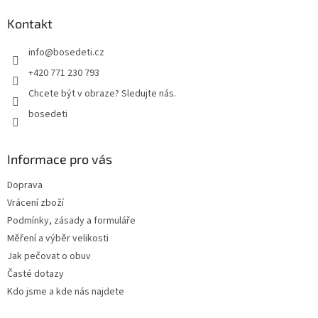
í
p
í
p
a
Kontakt
r
t
v
info
@
bosedeti.cz
í
k
y
+420 771 230 793
v
Chcete být v obraze? Sledujte nás.
ý
p
bosedeti
i
s
u
Informace pro vás
Doprava
Vrácení zboží
Podmínky, zásady a formuláře
Měření a výběr velikosti
Jak pečovat o obuv
Časté dotazy
Kdo jsme a kde nás najdete