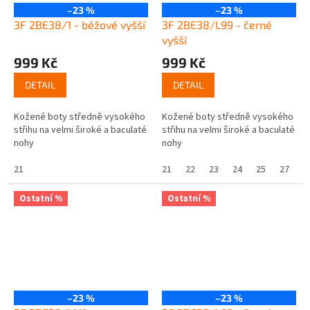
–23 %
–23 %
3F 2BE38/1 - béžové vyšší
3F 2BE38/L99 - černé
vyšší
999 Kč
999 Kč
DETAIL
DETAIL
Kožené boty středně vysokého
Kožené boty středně vysokého
střihu na velmi široké a baculaté
střihu na velmi široké a baculaté
nohy
nohy
21
21
22
23
24
25
27
Ostatní %
Ostatní %
–23 %
–23 %