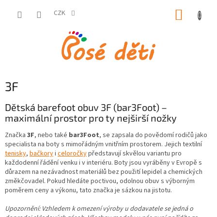
Přejít
NÁKUP
na
CZK
obsah
KOŠÍK
3F
Dětská barefoot obuv 3F (bar3Foot) –
maximální prostor pro ty nejširší nožky
Značka
3F
, nebo také
bar3Foot
, se zapsala do povědomí rodičů jako
specialista na boty s mimořádným vnitřním prostorem. Jejich textilní
tenisky
,
bačkory
i
celoročky
představují skvělou variantu pro
každodenní řádění venku i v interiéru. Boty jsou vyráběny v Evropě s
důrazem na nezávadnost materiálů bez použití lepidel a chemických
změkčovadel. Pokud hledáte poctivou, odolnou obuv s výborným
poměrem ceny a výkonu, tato značka je sázkou na jistotu.
Upozornění: Vzhledem k omezení výroby u dodavatele se jedná o