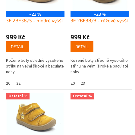
p
k
r
t
o
–23 %
–23 %
ů
d
3F 2BE38/5 - modré vyšší
3F 2BE38/3 - růžové vyšší
u
k
999 Kč
999 Kč
t
ů
DETAIL
DETAIL
Kožené boty středně vysokého
Kožené boty středně vysokého
střihu na velmi široké a baculaté
střihu na velmi široké a baculaté
nohy
nohy
20
22
20
23
Ostatní %
Ostatní %