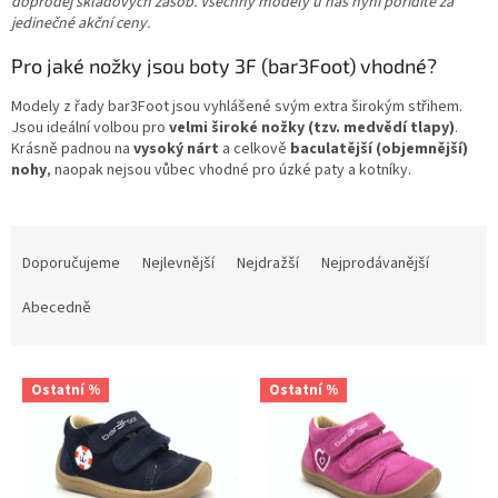
doprodej skladových zásob. Všechny modely u nás nyní pořídíte za
jedinečné akční ceny.
Pro jaké nožky jsou boty 3F (bar3Foot) vhodné?
Modely z řady bar3Foot jsou vyhlášené svým extra širokým střihem.
Jsou ideální volbou pro
velmi široké nožky (tzv. medvědí tlapy)
.
Krásně padnou na
vysoký nárt
a celkově
baculatější (objemnější)
nohy
, naopak nejsou vůbec vhodné pro úzké paty a kotníky.
Ř
a
Doporučujeme
Nejlevnější
Nejdražší
Nejprodávanější
z
e
Abecedně
n
í
V
p
Ostatní %
Ostatní %
ý
r
p
o
i
d
s
u