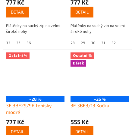
777 Kč
777 Kč
DETAIL
DETAIL
Plátěnky na suchý zip na velmi
Plátěnky na suchý zip na velmi
široké nohy
široké nohy
32
35
36
28
29
30
31
32
Ostatní %
Ostatní %
Dárek
–28 %
–26 %
3F 3BE29/9R tenisky
3F 3BE3/13 Kočka
modré
777 Kč
555 Kč
DETAIL
DETAIL