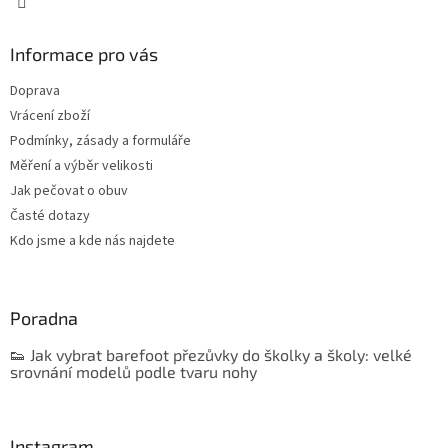
i
s
u
Informace pro vás
Doprava
Vrácení zboží
Podmínky, zásady a formuláře
Měření a výběr velikosti
Jak pečovat o obuv
Časté dotazy
Kdo jsme a kde nás najdete
Poradna
👟 Jak vybrat barefoot přezůvky do školky a školy: velké
srovnání modelů podle tvaru nohy
Instagram