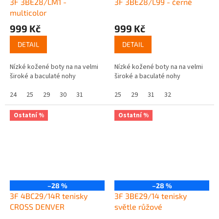
3F 3BE28/LM1 -
3F 3BE28/L99 - černé
multicolor
999 Kč
999 Kč
DETAIL
DETAIL
Nízké kožené boty na na velmi
Nízké kožené boty na na velmi
široké a baculaté nohy
široké a baculaté nohy
24
25
29
30
31
25
29
31
32
Ostatní %
Ostatní %
–28 %
–28 %
3F 4BC29/14R tenisky
3F 3BE29/14 tenisky
CROSS DENVER
světle růžové