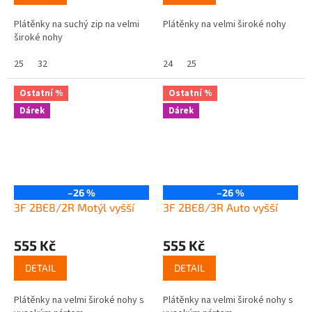
Plátěnky na suchý zip na velmi
Plátěnky na velmi široké nohy
široké nohy
25
32
24
25
Ostatní %
Ostatní %
Dárek
Dárek
–26 %
–26 %
3F 2BE8/2R Motýl vyšší
3F 2BE8/3R Auto vyšší
555 Kč
555 Kč
DETAIL
DETAIL
Plátěnky na velmi široké nohy s
Plátěnky na velmi široké nohy s