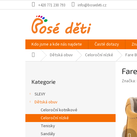
Přejít
+420 771 230 793
info@bosedeti.cz
na
obsah
Kdo jsme a kde nás najdete
Časté dotazy
Zn
Domů
Dětská obuv
Celoroční nízké
Fare B
P
Fare
o
Přeskočit
s
Značka:
Kategorie
kategorie
t
r
SLEVY
a
Dětská obuv
n
Celoroční kotníkové
n
í
Celoroční nízké
p
Tenisky
a
Sandály