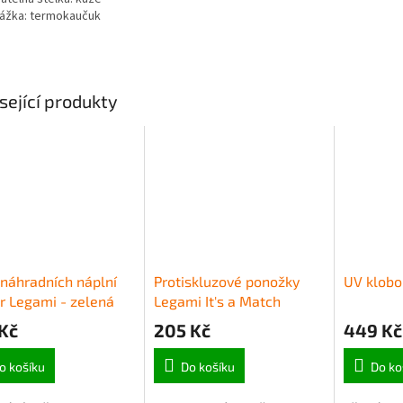
ážka: termokaučuk
sející produkty
náhradních náplní
Protiskluzové ponožky
UV klobo
r Legami - zelená
Legami It's a Match
(Adult) - Bunny
Kč
205 Kč
449 Kč
o košíku
Do košíku
Do ko