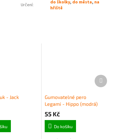
do školky
,
do města
,
na
Určení
:
hřiště
Další
produkt
uk - Jack
Gumovatelné pero
Legami - Hippo (modrá)
55 Kč
šíku
Do košíku