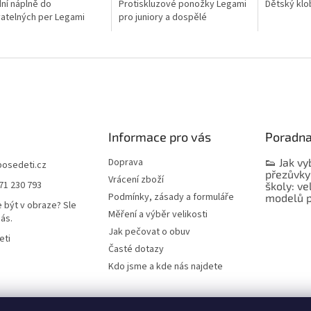
ní náplně do
Protiskluzové ponožky Legami
Dětský klo
atelných per Legami
pro juniory a dospělé
Informace pro vás
Poradn
Doprava
👟 Jak vy
bosedeti.cz
přezůvky
Vrácení zboží
71 230 793
školy: ve
Podmínky, zásady a formuláře
modelů p
 být v obraze? Sle
Měření a výběr velikosti
nás.
Jak pečovat o obuv
eti
Časté dotazy
Kdo jsme a kde nás najdete