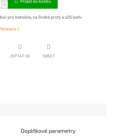
Přidat do košíku
uv pro batolata, na široké prsty a užší patu
informace
ZEPTAT SE
SDÍLET
Doplňkové parametry