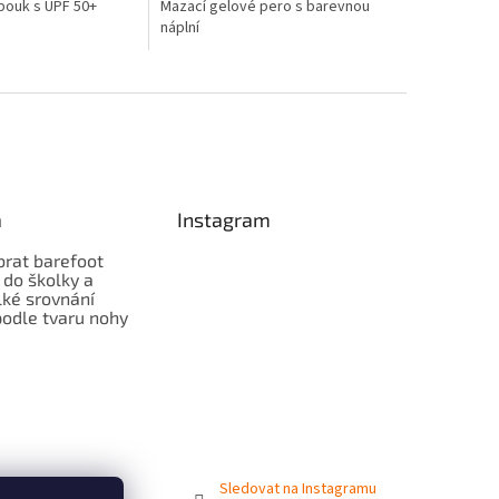
bouk s UPF 50+
Mazací gelové pero s barevnou
náplní
a
Instagram
brat barefoot
 do školky a
lké srovnání
odle tvaru nohy
Sledovat na Instagramu