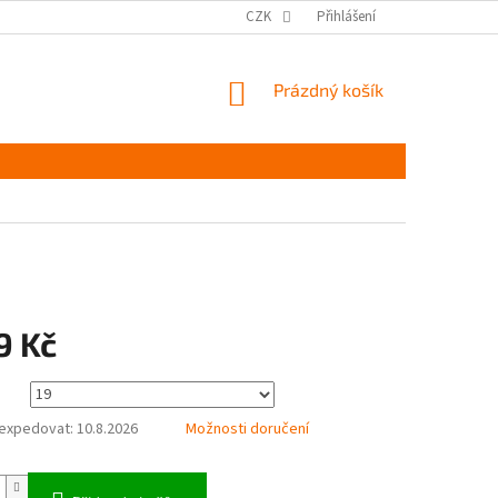
MĚŘENÍ A VÝBĚR VELIKOSTI
JAK PEČOVAT O OBUV
CZK
Přihlášení
ČASTÉ DOTAZ
NÁKUPNÍ
Prázdný košík
KOŠÍK
9 Kč
expedovat:
10.8.2026
Možnosti doručení