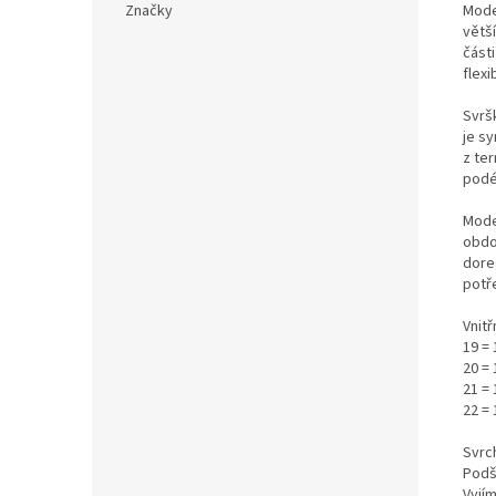
Mode
Značky
větš
části
flexi
Svrš
je s
z ter
podé
Mode
obdo
dore
potře
Vnitř
19 =
20 =
21 =
22 = 
Svrch
Podš
Vyjím