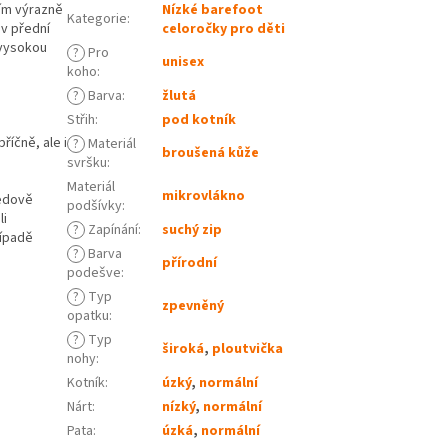
ím výrazně
Nízké barefoot
Kategorie
:
v přední
celoročky pro děti
 vysokou
?
Pro
unisex
koho
:
?
Barva
:
žlutá
Střih
:
pod kotník
říčně, ale i
?
Materiál
broušená kůže
svršku
:
Materiál
mikrovlákno
ledově
podšívky
:
li
?
Zapínání
:
suchý zip
řípadě
?
Barva
přírodní
podešve
:
?
Typ
zpevněný
opatku
:
?
Typ
široká
,
ploutvička
nohy
:
Kotník
:
úzký
,
normální
Nárt
:
nízký
,
normální
Pata
:
úzká
,
normální