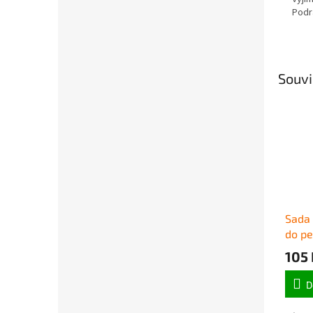
Podr
Souvi
Sada 
do pe
105 
D