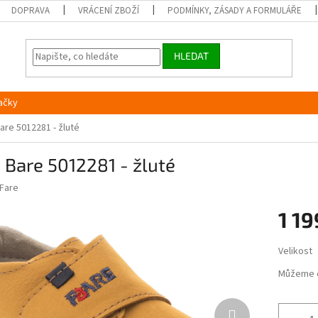
DOPRAVA
VRÁCENÍ ZBOŽÍ
PODMÍNKY, ZÁSADY A FORMULÁŘE
HLEDAT
ačky
are 5012281 - žluté
 Bare 5012281 - žluté
Fare
1 19
Měrná
Velikost
cena:
Můžeme 