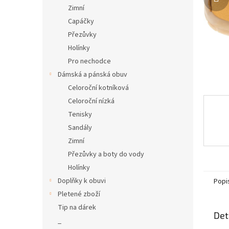
n
Zimní
e
Capáčky
l
Přezůvky
Holínky
Pro nechodce
Dámská a pánská obuv
Celoroční kotníková
Celoroční nízká
Tenisky
Sandály
Zimní
Přezůvky a boty do vody
Holínky
Doplňky k obuvi
Popi
Pletené zboží
Tip na dárek
Det
_