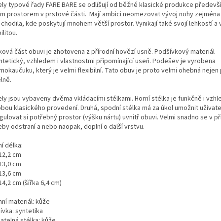
ly typové řady FARE BARE se odlišují od běžné klasické produkce předevš
ím prostorem v prstové části. Mají ambici neomezovat vývoj nohy zejména 
 chodila, kde poskytují mnohem větší prostor. Vynikají také svojí lehkostí a
bilitou.
ková část obuvi je zhotovena z přírodní hovězí usně. Podšívkový materiál
yntetický, vzhledem i vlastnostmi připomínající useň. Podešev je vyrobena
mokaučuku, který je velmi flexibilní. Tato obuv je proto velmi ohebná nejen p
lně.
ly jsou vybaveny dvěma vkládacími stélkami. Horní stélka je funkčně i vzh
bou klasického provedení. Druhá, spodní stélka má za úkol umožnit uživate
gulovat si potřebný prostor (výšku nártu) uvnitř obuvi. Velmi snadno se v p
by odstraní a nebo naopak, doplní o další vrstvu.
ní délka:
 12,2 cm
 13,0 cm
 13,6 cm
14,2 cm (šířka 6,4 cm)
ní materiál: kůže
ívka: syntetika
atelná stélka: kůže