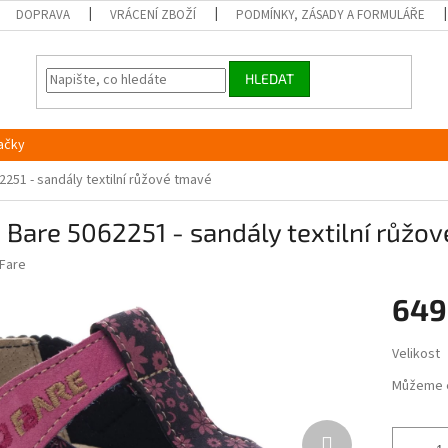
DOPRAVA
VRÁCENÍ ZBOŽÍ
PODMÍNKY, ZÁSADY A FORMULÁŘE
HLEDAT
ačky
2251 - sandály textilní růžové tmavé
 Bare 5062251 - sandály textilní růžo
Fare
649
Měrná
Velikost
cena:
Můžeme 