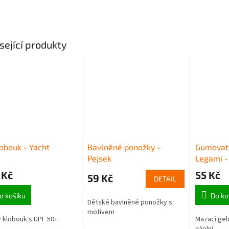
sející produkty
obouk - Yacht
Bavlněné ponožky -
Gumovat
Pejsek
Legami -
 Kč
55 Kč
59 Kč
DETAIL
o košíku
Do ko
Dětské bavlněné ponožky s
motivem
 klobouk s UPF 50+
Mazací gel