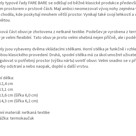
ly typové řady FARE BARE se odlišují od běžné klasické produkce předevš
ím prostorem v prstové části. Mají ambici neomezovat vývoj nohy zejména 
 chodila, kde poskytují mnohem větší prostor. Vynikají také svojí lehkostí a
bilitou.
ková část obuvi je zhotovena z netkané textilie. Podešev je vyrobena z te
 je velmi flexibilní. Tato obuv je proto velmi ohebná nejen příčně, ale i podé
ly jsou vybaveny dvěma vkládacími stélkami. Horní stélka je funkčně i vzh
bou klasického provedení. Druhá, spodní stélka má za úkol umožnit uživate
gulovat si potřebný prostor (výšku nártu) uvnitř obuvi. Velmi snadno se v p
by odstraní a nebo naopak, doplní o další vrstvu.
ní délka:
 12,4 cm
 13,1 cm
13,6 cm (šířka 6,0 cm)
14,3 cm (šířka 6,2 cm)
ní materiál: netkaná textilie
ážka: termokaučuk