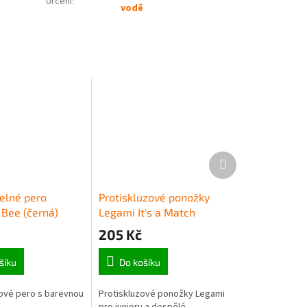
Určení
:
vodě
Další
produkt
elné pero
Protiskluzové ponožky
 Bee (černá)
Legami It's a Match
(Adult) - Llama
205 Kč
šíku
Do košíku
ové pero s barevnou
Protiskluzové ponožky Legami