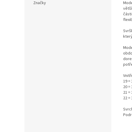
Mode
Značky
větš
části
flexi
Svrš
který
Mode
obdo
dore
potře
Vnitř
19 =
20 =
21 = 
22 = 
Svrch
Podr