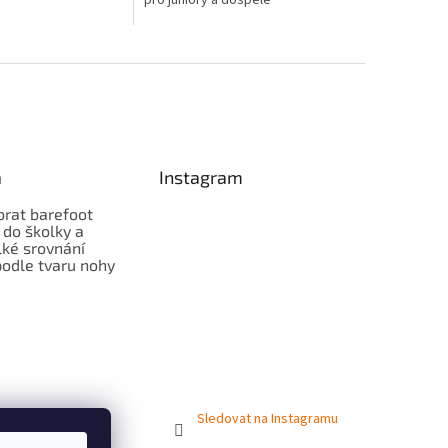
pro juniory a dospělé
a
Instagram
brat barefoot
 do školky a
lké srovnání
odle tvaru nohy
Sledovat na Instagramu