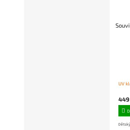
Souvi
UV kl
449
D
Dětský