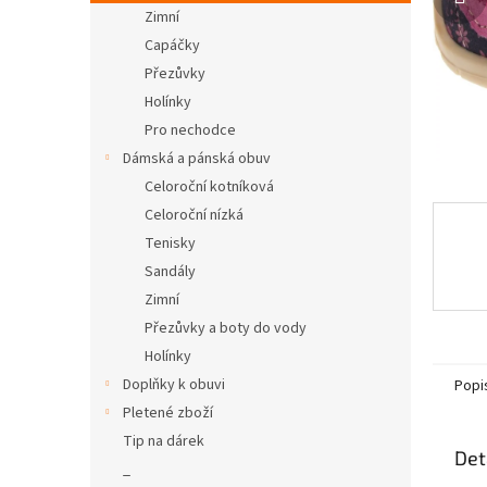
n
Zimní
e
Capáčky
l
Přezůvky
Holínky
Pro nechodce
Dámská a pánská obuv
Celoroční kotníková
Celoroční nízká
Tenisky
Sandály
Zimní
Přezůvky a boty do vody
Holínky
Doplňky k obuvi
Popi
Pletené zboží
Tip na dárek
Det
_