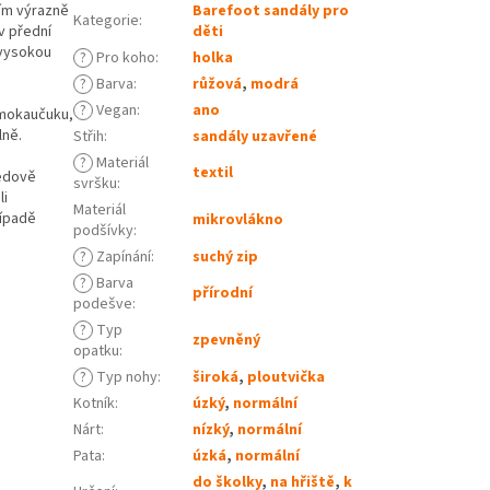
ím výrazně
Barefoot sandály pro
Kategorie
:
v přední
děti
 vysokou
?
Pro koho
:
holka
?
Barva
:
růžová
,
modrá
?
Vegan
:
ano
rmokaučuku,
lně.
Střih
:
sandály uzavřené
?
Materiál
textil
ledově
svršku
:
li
Materiál
řípadě
mikrovlákno
podšívky
:
?
Zapínání
:
suchý zip
?
Barva
přírodní
podešve
:
?
Typ
zpevněný
opatku
:
?
Typ nohy
:
široká
,
ploutvička
Kotník
:
úzký
,
normální
Nárt
:
nízký
,
normální
Pata
:
úzká
,
normální
do školky
,
na hřiště
,
k