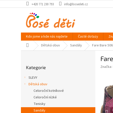
Přejít
+420 771 230 793
info@bosedeti.cz
na
obsah
Kdo jsme a kde nás najdete
Časté dotazy
Zn
Domů
Dětská obuv
Sandály
Fare Bare 506
P
Fare
o
Přeskočit
s
Značka:
Kategorie
kategorie
t
r
SLEVY
a
Dětská obuv
n
Celoroční kotníkové
n
í
Celoroční nízké
p
Tenisky
a
Sandály