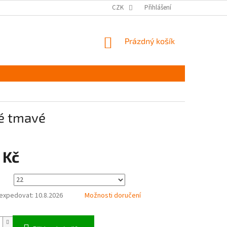
MĚŘENÍ A VÝBĚR VELIKOSTI
JAK PEČOVAT O OBUV
CZK
Přihlášení
ČASTÉ DOTAZ
NÁKUPNÍ
Prázdný košík
KOŠÍK
vé tmavé
 Kč
expedovat:
10.8.2026
Možnosti doručení