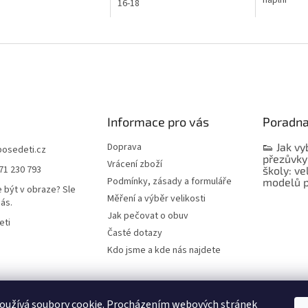
náplní
16-18
Informace pro vás
Poradn
Doprava
👟 Jak vy
bosedeti.cz
přezůvky
Vrácení zboží
71 230 793
školy: ve
Podmínky, zásady a formuláře
modelů p
 být v obraze? Sle
Měření a výběr velikosti
nás.
Jak pečovat o obuv
eti
Časté dotazy
Kdo jsme a kde nás najdete
oužívá soubory cookie. Procházením webových stránek