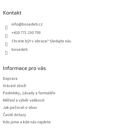
p
a
Kontakt
t
info
@
bosedeti.cz
í
+420 771 230 793
Chcete být v obraze? Sledujte nás.
bosedeti
Informace pro vás
Doprava
Vrácení zboží
Podmínky, zásady a formuláře
Měření a výběr velikosti
Jak pečovat o obuv
Časté dotazy
Kdo jsme a kde nás najdete