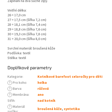
Zapínání na dva suché zipy.
Vnitřní délka:
26 = 17,0 cm
27 = 17,5 cm (šířka 7,2 cm)
28 = 18,1 cm (šířka 7,4 cm)
29 = 18,8 cm (šířka 7,6 cm)
30 = 19,3 cm (šířka 7,8 cm)
31 = 20,0 cm (šířka 8,0 cm)
Svrchní materiál: broušená kůže
Podšívka: textil
Stélka: textil
Doplňkové parametry
Kategorie
:
Kotníkové barefoot celoročky pro děti
?
Pro koho
:
holka
?
Barva
:
růžová
?
Membrána
:
ano
Střih
:
nad kotník
?
Materiál
broušená kůže
,
syntetika
svršku
: