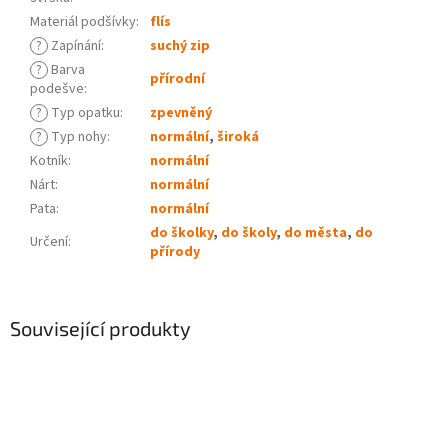
Materiál podšívky
:
flís
?
Zapínání
:
suchý zip
?
Barva
přírodní
podešve
:
?
Typ opatku
:
zpevněný
?
Typ nohy
:
normální
,
široká
Kotník
:
normální
Nárt
:
normální
Pata
:
normální
do školky
,
do školy
,
do města
,
do
Určení
:
přírody
Související produkty