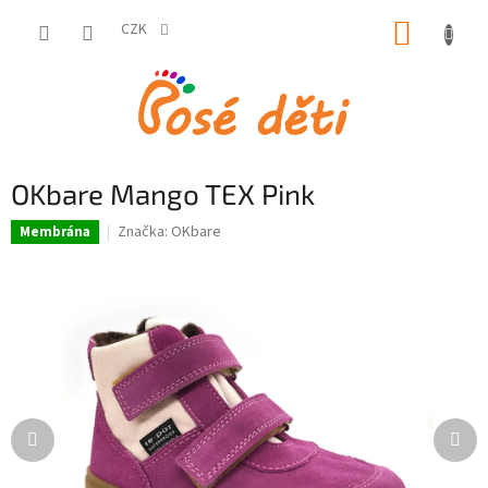
Přejít
NÁKUP
na
CZK
obsah
KOŠÍK
OKbare Mango TEX Pink
Značka:
OKbare
Membrána