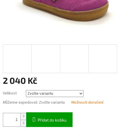
2 040 Kč
Měrná
Velikost
cena:
Můžeme expedovat:
Zvolte variantu
Možnosti doručení
Přidat do košíku