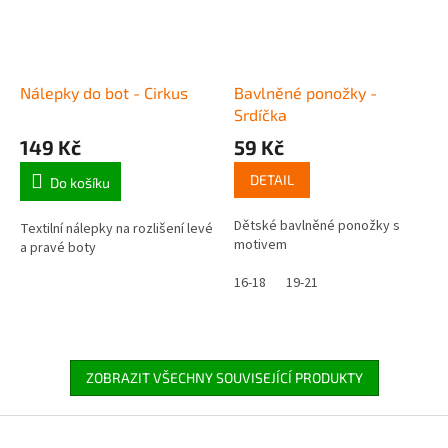
Nálepky do bot - Cirkus
Bavlněné ponožky -
Srdíčka
149 Kč
59 Kč
DETAIL
Do košíku
Dětské bavlněné ponožky s
Textilní nálepky na rozlišení levé
motivem
a pravé boty
16-18
19-21
ZOBRAZIT VŠECHNY SOUVISEJÍCÍ PRODUKTY
Z
á