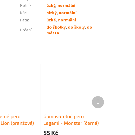
Kotník
:
úzký
,
normální
Nárt
:
nízký
,
normální
Pata
:
úzká
,
normální
do školky
,
do školy
,
do
Určení
:
města
Další
produkt
elné pero
Gumovatelné pero
 Lion (oranžová)
Legami - Monster (černá)
55 Kč