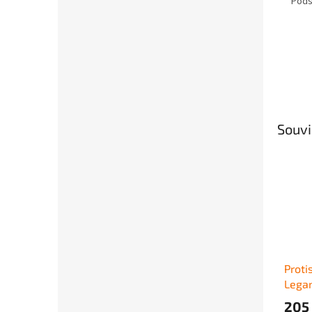
Podší
Souvi
Proti
Legam
(Adul
205