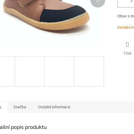
Obuv s m
Detailní 
TISK
s
Značka
Ostatní informace
ailní popis produktu