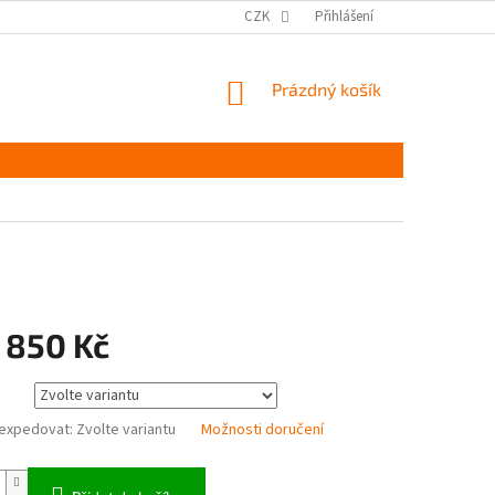
MĚŘENÍ A VÝBĚR VELIKOSTI
JAK PEČOVAT O OBUV
CZK
Přihlášení
ČASTÉ DOTAZ
NÁKUPNÍ
Prázdný košík
KOŠÍK
 850 Kč
expedovat:
Zvolte variantu
Možnosti doručení