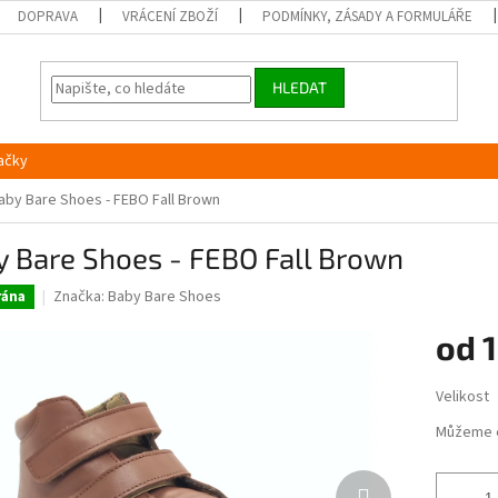
DOPRAVA
VRÁCENÍ ZBOŽÍ
PODMÍNKY, ZÁSADY A FORMULÁŘE
HLEDAT
ačky
aby Bare Shoes - FEBO Fall Brown
y Bare Shoes - FEBO Fall Brown
Značka:
Baby Bare Shoes
ána
od
1
Měrná
Velikost
cena:
Můžeme 