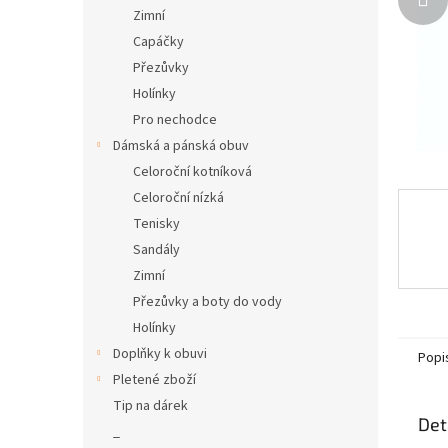
n
Zimní
e
Capáčky
l
Přezůvky
Holínky
Pro nechodce
Dámská a pánská obuv
Celoroční kotníková
Celoroční nízká
Tenisky
Sandály
Zimní
Přezůvky a boty do vody
Holínky
Doplňky k obuvi
Popi
Pletené zboží
Tip na dárek
Det
_