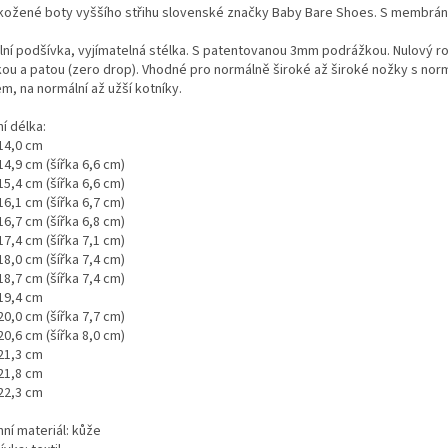
kožené boty vyššího střihu slovenské značky Baby Bare Shoes. S membrán
ilní podšívka, vyjímatelná stélka. S patentovanou 3mm podrážkou. Nulový ro
kou a patou (zero drop). Vhodné pro normálně široké až široké nožky s nor
m, na normální až užší kotníky.
ní délka:
 14,0 cm
14,9 cm (šířka 6,6 cm)
15,4 cm (šířka 6,6 cm)
16,1 cm (šířka 6,7 cm)
16,7 cm (šířka 6,8 cm)
17,4 cm (šířka 7,1 cm)
18,0 cm (šířka 7,4 cm)
18,7 cm (šířka 7,4 cm)
 19,4 cm
20,0 cm (šířka 7,7 cm)
20,6 cm (šířka 8,0 cm)
 21,3 cm
 21,8 cm
 22,3 cm
ní materiál: kůže