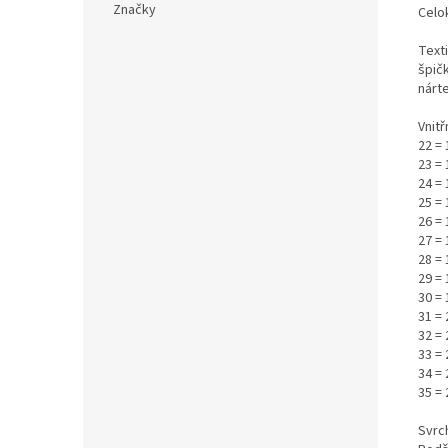
Značky
Celo
Text
špič
nárte
Vnitř
22 =
23 = 
24 = 
25 = 
26 = 
27 = 
28 = 
29 = 
30 =
31 = 
32 = 
33 =
34 =
35 =
Svrch