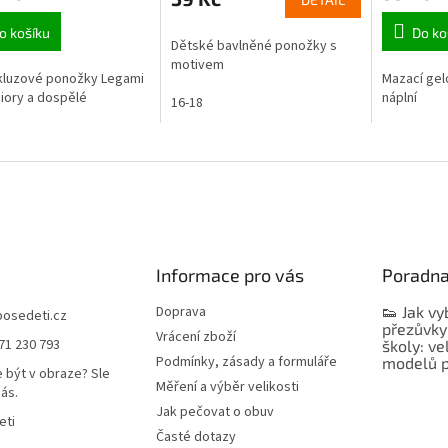
o košíku
Do ko
Dětské bavlněné ponožky s
motivem
kluzové ponožky Legami
Mazací gel
niory a dospělé
náplní
16-18
Informace pro vás
Poradn
Doprava
👟 Jak vy
bosedeti.cz
přezůvky
Vrácení zboží
71 230 793
školy: ve
Podmínky, zásady a formuláře
modelů p
 být v obraze? Sle
Měření a výběr velikosti
nás.
Jak pečovat o obuv
eti
Časté dotazy