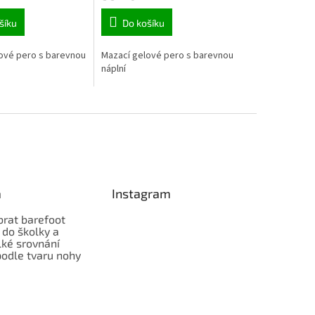
šíku
Do košíku
ové pero s barevnou
Mazací gelové pero s barevnou
náplní
a
Instagram
brat barefoot
 do školky a
lké srovnání
odle tvaru nohy