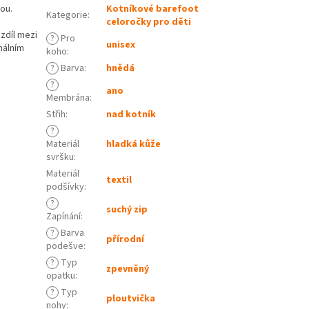
ou.
Kotníkové barefoot
Kategorie
:
celoročky pro děti
zdíl mezi
?
Pro
unisex
málním
koho
:
?
Barva
:
hnědá
?
ano
Membrána
:
Střih
:
nad kotník
?
Materiál
hladká kůže
svršku
:
Materiál
textil
podšívky
:
?
suchý zip
Zapínání
:
?
Barva
přírodní
podešve
:
?
Typ
zpevněný
opatku
:
?
Typ
ploutvička
nohy
: