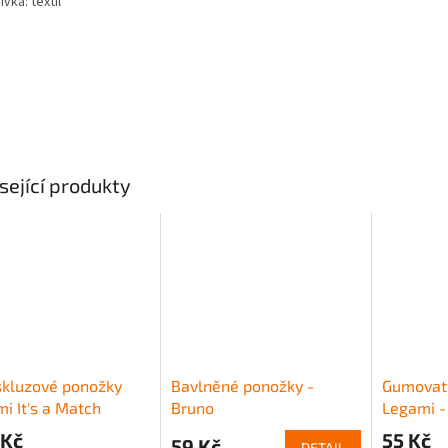
vka: textil
sející produkty
skluzové ponožky
Bavlněné ponožky -
Gumovat
i It's a Match
Bruno
Legami -
t) - Panda
 Kč
55 Kč
59 Kč
DETAIL