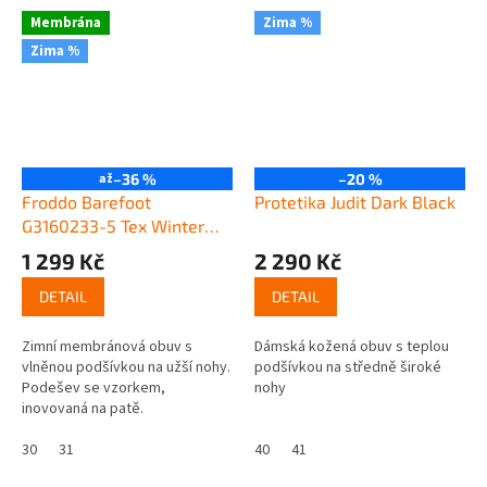
Membrána
Zima %
Zima %
až
–36 %
–20 %
Froddo Barefoot
Protetika Judit Dark Black
G3160233-5 Tex Winter
Fuchsia
1 299 Kč
2 290 Kč
DETAIL
DETAIL
Zimní membránová obuv s
Dámská kožená obuv s teplou
vlněnou podšívkou na užší nohy.
podšívkou na středně široké
Podešev se vzorkem,
nohy
inovovaná na patě.
30
31
40
41