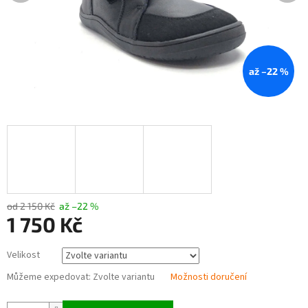
až –22 %
od 2 150 Kč
až –22 %
1 750 Kč
Měrná
Velikost
cena:
Můžeme expedovat:
Zvolte variantu
Možnosti doručení