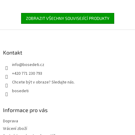
ZOBRAZIT VŠECHNY SOUVISEJÍCÍ PRODUKTY
Z
á
p
a
Kontakt
t
info
@
bosedeti.cz
í
+420 771 230 793
Chcete být v obraze? Sledujte nás.
bosedeti
Informace pro vás
Doprava
Vrácení zboží