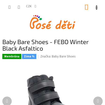
Přejít
NÁKUP
na
CZK
obsah
KOŠÍK
Baby Bare Shoes - FEBO Winter
Black Asfaltico
Značka:
Baby Bare Shoes
Membrána
Zima %