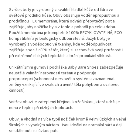
Svršek boty je vyrobený z kvalitní hladké kůže od lídra ve
světové produkci kůže. Obuv obsahuje voděnepropustnou a
prodyšnou TEX membránu, která odvádí přebytečný pot a
zajišťuje, aby nožička byla v teple a pohodlí po celou dobu.
Použitá membrána je kompletně 100% RECYKLOVATELNÁ, ECO
kompatibilní a je biologicky odbouratelná. Jazyk boty je
vyrobený z voděodpudivé tkaniny, kde voděodpudivost
zajišťuje speciální PU zátěr, který si zachovává svoji pružnosti i
při extrémně nízkých teplotách a brání pronikání vlhkosti.
Unikátní 3mm gumová podrážka Baby Bare Shoes zabezpečuje
neustálé vnímání nerovností terénu a podporuje
propriocepci (schopnost nervového systému zaznamenat
změny vznikající ve svalech a uvnitř těla pohybem a svalovou
činností).
Vnitřek obuvi je zateplený hřejivou kožešinkou, která udržuje
nohu v teple i při nízkých teplotách.
Obuv je vhodná na více typů nožiček kromě velmi úzkých a velmi
širokých s vysokým nártem. Jsou ideální na normální nárt a dají
se utáhnout i na úzkou patu.