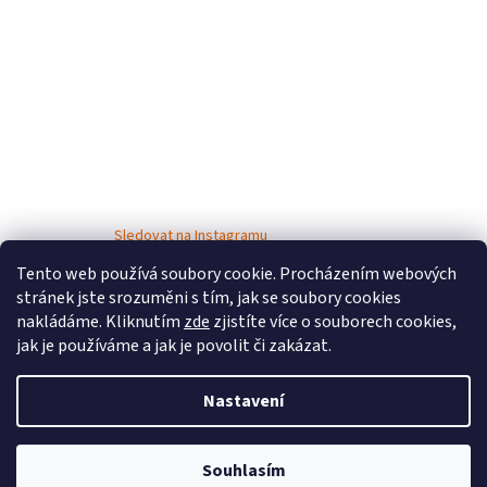
Sledovat na Instagramu
Tento web používá soubory cookie. Procházením webových
stránek jste srozuměni s tím, jak se soubory cookies
nakládáme. Kliknutím
zde
zjistíte více o souborech cookies,
jak je používáme a jak je povolit či zakázat.
Nastavení
Vytvořil Shoptet
Souhlasím
Copyright 2026
Bosé děti
. Všechna práva vyhrazena.