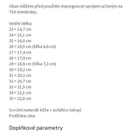
Obuv můžete před použitím impregnovat sprejem určeným na
TEX membrány.
Vnitřní délka:
23 = 14,7 cm
24 = 15,1 cm
25 = 16,0 cm
26 = 16,5 cm (šířka 6,6 cm)
27 = 17,4 cm
28 = 17,9 cm
29 = 18,6 cm (šířka 7,3 cm)
30 = 19,2 cm
31 = 20,2 cm
32 = 20,7 cm
33 = 21,5 cm
34 = 22,1 cm
35 = 22,8 cm
Svrchní materiál: kůže + asfaltico (okop)
Podšívka: vlna
Doplňkové parametry