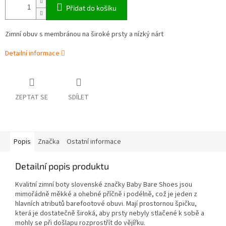
Přidat do košíku
Zimní obuv s membránou na široké prsty a nízký nárt
Detailní informace
ZEPTAT SE
SDÍLET
Popis
Značka
Ostatní informace
Detailní popis produktu
Kvalitní zimní boty slovenské značky Baby Bare Shoes jsou
mimořádně měkké a ohebné příčně i podélně, což je jeden z
hlavních atributů barefootové obuvi. Mají prostornou špičku,
která je dostatečně široká, aby prsty nebyly stlačené k sobě a
mohly se při došlapu rozprostřít do vějířku.