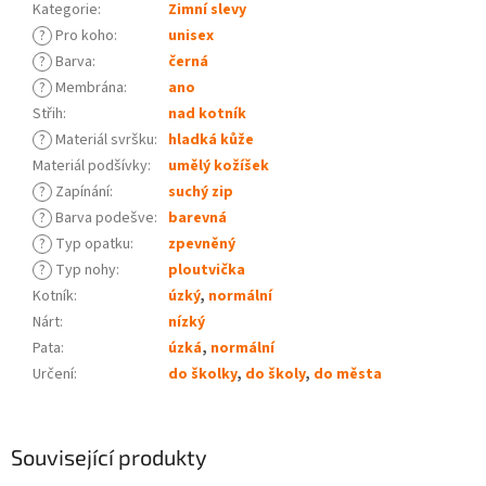
Kategorie
:
Zimní slevy
?
Pro koho
:
unisex
?
Barva
:
černá
?
Membrána
:
ano
Střih
:
nad kotník
?
Materiál svršku
:
hladká kůže
Materiál podšívky
:
umělý kožíšek
?
Zapínání
:
suchý zip
?
Barva podešve
:
barevná
?
Typ opatku
:
zpevněný
?
Typ nohy
:
ploutvička
Kotník
:
úzký
,
normální
Nárt
:
nízký
Pata
:
úzká
,
normální
Určení
:
do školky
,
do školy
,
do města
Související produkty