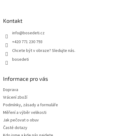
Z
á
p
a
Kontakt
t
info
@
bosedeti.cz
í
+420 771 230 793
Chcete být v obraze? Sledujte nás.
bosedeti
Informace pro vás
Doprava
Vrácení zboží
Podmínky, zásady a formuláře
Měření a výběr velikosti
Jak pečovat o obuv
Časté dotazy
Kdo jsme a kde nás najdete