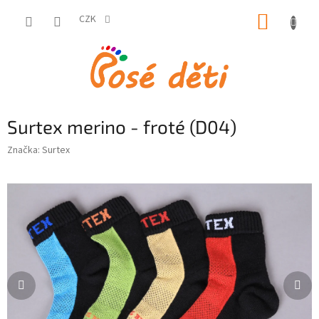
Přejít
NÁKUP
na
CZK
obsah
KOŠÍK
Surtex merino - froté (D04)
Značka:
Surtex