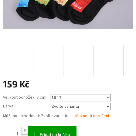
159 Kč
Měrná
Velikost ponožek (v cm)
cena:
Barva
Můžeme expedovat:
Zvolte variantu
Možnosti doručení
Přidat do košíku