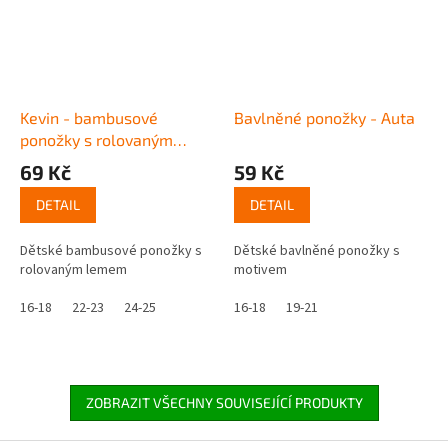
Kevin - bambusové
Bavlněné ponožky - Auta
ponožky s rolovaným
lemem
69 Kč
59 Kč
DETAIL
DETAIL
Dětské bambusové ponožky s
Dětské bavlněné ponožky s
rolovaným lemem
motivem
16-18
22-23
24-25
16-18
19-21
ZOBRAZIT VŠECHNY SOUVISEJÍCÍ PRODUKTY