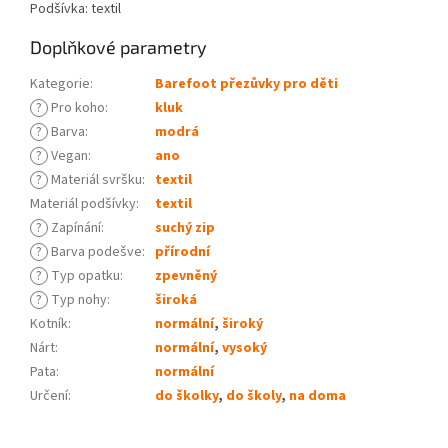
Podšívka: textil
Doplňkové parametry
Kategorie
:
Barefoot přezůvky pro děti
?
Pro koho
:
kluk
?
Barva
:
modrá
?
Vegan
:
ano
?
Materiál svršku
:
textil
Materiál podšívky
:
textil
?
Zapínání
:
suchý zip
?
Barva podešve
:
přírodní
?
Typ opatku
:
zpevněný
?
Typ nohy
:
široká
Kotník
:
normální
,
široký
Nárt
:
normální
,
vysoký
Pata
:
normální
Určení
:
do školky
,
do školy
,
na doma