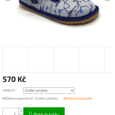
570 Kč
Měrná
Velikost
cena:
Můžeme expedovat:
Zvolte variantu
Možnosti doručení
Přidat do košíku