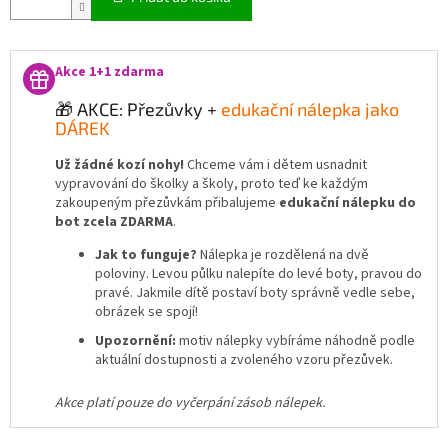
Akce 1+1 zdarma
🎁 AKCE: Přezůvky +
edukační nálepka jako
DÁREK
Už žádné kozí nohy!
Chceme vám i dětem usnadnit
vypravování do školky a školy, proto teď ke každým
zakoupeným přezůvkám přibalujeme
edukační nálepku do
bot zcela ZDARMA
.
Jak to funguje?
Nálepka je rozdělená na dvě
poloviny. Levou půlku nalepíte do levé boty, pravou do
pravé. Jakmile dítě postaví boty správně vedle sebe,
obrázek se spojí!
Upozornění:
motiv nálepky vybíráme náhodně podle
aktuální dostupnosti a zvoleného vzoru přezůvek.
Akce platí pouze do vyčerpání zásob nálepek.