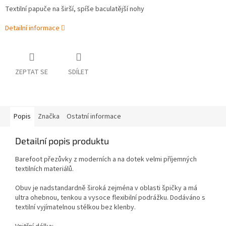
Textilní papuče na širší, spíše baculatější nohy
Detailní informace
ZEPTAT SE
SDÍLET
Popis
Značka
Ostatní informace
Detailní popis produktu
Barefoot přezůvky z moderních a na dotek velmi příjemných
textilních materiálů.
Obuv je nadstandardně široká zejména v oblasti špičky a má
ultra ohebnou, tenkou a vysoce flexibilní podrážku.
Dodáváno s
textilní vyjímatelnou stélkou bez klenby.