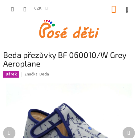
Přejít
NÁKUP
na
CZK
obsah
KOŠÍK
Beda přezůvky BF 060010/W Grey
Aeroplane
Značka:
Beda
Dárek