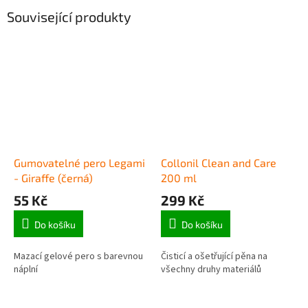
Související produkty
Gumovatelné pero Legami
Collonil Clean and Care
- Giraffe (černá)
200 ml
55 Kč
299 Kč
Do košíku
Do košíku
Mazací gelové pero s barevnou
Čisticí a ošetřující pěna na
náplní
všechny druhy materiálů