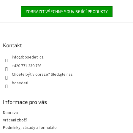
ZOBRAZIT VŠECHNY SOUVISEJÍCÍ PRODUKTY
Z
á
p
a
Kontakt
t
info
@
bosedeti.cz
í
+420 771 230 793
Chcete být v obraze? Sledujte nás.
bosedeti
Informace pro vás
Doprava
Vrácení zboží
Podmínky, zásady a formuláře