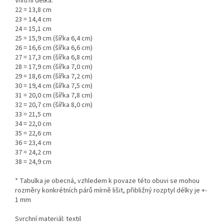
Vnitřní délka:
22 = 13,8 cm
23 = 14,4 cm
24 = 15,1 cm
25 = 15,9 cm (šířka 6,4 cm)
26 = 16,6 cm (šířka 6,6 cm)
27 = 17,3 cm (šířka 6,8 cm)
28 = 17,9 cm (šířka 7,0 cm)
29 = 18,6 cm (šířka 7,2 cm)
30 = 19,4 cm (šířka 7,5 cm)
31 = 20,0 cm (šířka 7,8 cm)
32 = 20,7 cm (šířka 8,0 cm)
33 = 21,5 cm
34 = 22,0 cm
35 = 22,6 cm
36 = 23,4 cm
37 = 24,2 cm
38 = 24,9 cm
* Tabulka je obecná, vzhledem k povaze této obuvi se mohou
rozměry konkrétních párů mírně lišit, přibližný rozptyl délky je +-
1 mm
Svrchní materiál: textil