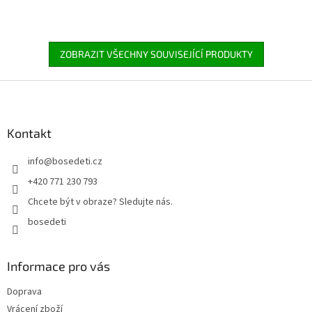
ZOBRAZIT VŠECHNY SOUVISEJÍCÍ PRODUKTY
Z
á
p
a
Kontakt
t
info
@
bosedeti.cz
í
+420 771 230 793
Chcete být v obraze? Sledujte nás.
bosedeti
Informace pro vás
Doprava
Vrácení zboží