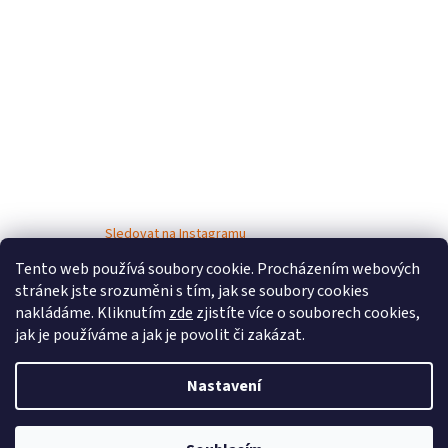
Sledovat na Instagramu
Tento web používá soubory cookie. Procházením webových
stránek jste srozuměni s tím, jak se soubory cookies
nakládáme. Kliknutím
zde
zjistíte více o souborech cookies,
jak je používáme a jak je povolit či zakázat.
Nastavení
Vytvořil Shoptet