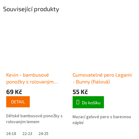
Související produkty
Kevin - bambusové
Gumovatelné pero Legami
ponožky s rolovaným
- Bunny (fialová)
lemem
69 Kč
55 Kč
DETAIL
Do košíku
Dětské bambusové ponožky s
Mazací gelové pero s barevnou
rolovaným lemem
náplní
16-18
22-23
24-25