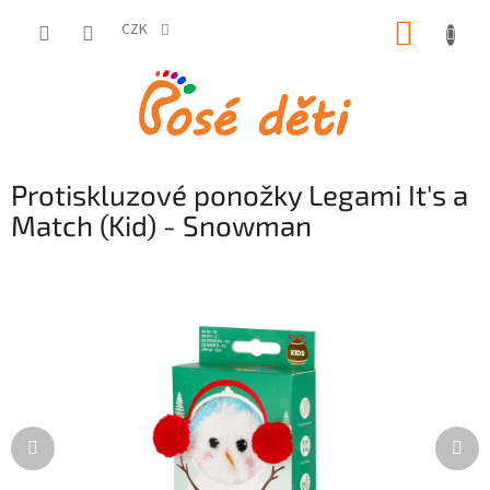
Přejít
NÁKUP
na
CZK
obsah
KOŠÍK
Protiskluzové ponožky Legami It's a
Match (Kid) - Snowman