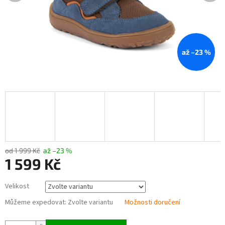
až –23 %
od 1 999 Kč
až –23 %
1 599 Kč
Měrná
Velikost
cena:
Můžeme expedovat:
Zvolte variantu
Možnosti doručení