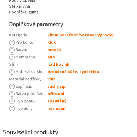
Podšívka: vlna
Stélka: vlna
Podrážka: guma
Doplňkové parametry
Kategorie
:
Zimní barefoot boty ve výprodeji
?
Pro koho
:
kluk
?
Barva
:
modrá
?
Membrána
:
ano
Střih
:
nad kotník
?
Materiál svršku
:
broušená kůže
,
syntetika
Materiál podšívky
:
vlna
?
Zapínání
:
suchý zip
?
Barva podešve
:
přírodní
?
Typ opatku
:
zpevněný
?
Typ nohy
:
normální
Související produkty