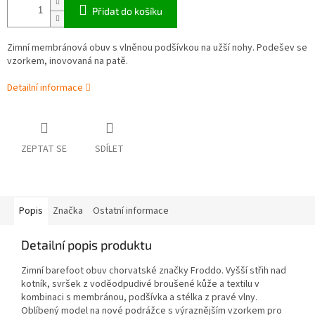
Přidat do košíku
Zimní membránová obuv s vlněnou podšívkou na užší nohy. Podešev se
vzorkem, inovovaná na patě.
Detailní informace
ZEPTAT SE
SDÍLET
Popis
Značka
Ostatní informace
Detailní popis produktu
Zimní barefoot obuv chorvatské značky Froddo. Vyšší střih nad
kotník, svršek z voděodpudivé broušené kůže a textilu v
kombinaci s membránou, podšívka a stélka z pravé vlny.
Oblíbený model na nové podrážce s výraznějším vzorkem pro