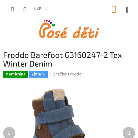
Přejít
NÁKUP
na
CZK
obsah
KOŠÍK
Froddo Barefoot G3160247-2 Tex
Winter Denim
Značka:
Froddo
Membrána
Zima %