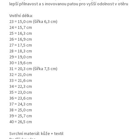
lepší přilnavost a s inovovanou patou pro vyšší odolnost v otěru
Vnitřní délka:
23 = 15,0 cm (šířka 6,3 cm)
24 = 15,7 cm
25 = 16,3 cm
26 = 16,9 cm
27 = 17,5 cm
28 = 18,3 cm
29 = 19,0 cm
30 = 19,6 cm
31 = 20,3 cm (šířka 7,5 cm)
32 = 21,0 cm
33 = 21,6 cm
34 = 22,3 cm
35 = 23,0 cm
36 = 23,6 cm
37 = 24,3 cm
38 = 25,0 cm
39 = 25,7 cm
40 = 26,5 cm
Svrchní materiál: kůže + textil