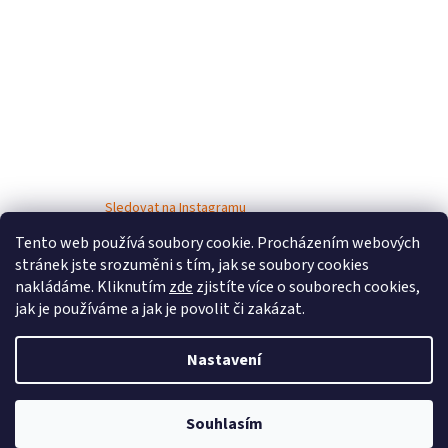
Sledovat na Instagramu
Tento web používá soubory cookie. Procházením webových
stránek jste srozuměni s tím, jak se soubory cookies
nakládáme. Kliknutím
zde
zjistíte více o souborech cookies,
jak je používáme a jak je povolit či zakázat.
Nastavení
Vytvořil Shoptet
Souhlasím
Copyright 2026
Bosé děti
. Všechna práva vyhrazena.