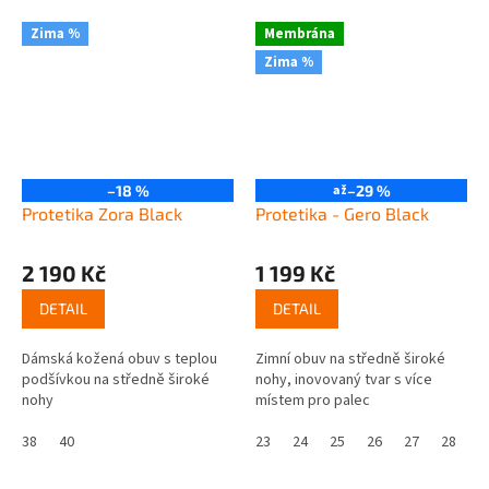
Zima %
Membrána
Zima %
–18 %
až
–29 %
Protetika Zora Black
Protetika - Gero Black
2 190 Kč
1 199 Kč
DETAIL
DETAIL
Dámská kožená obuv s teplou
Zimní obuv na středně široké
podšívkou na středně široké
nohy, inovovaný tvar s více
nohy
místem pro palec
38
40
23
24
25
26
27
28
2