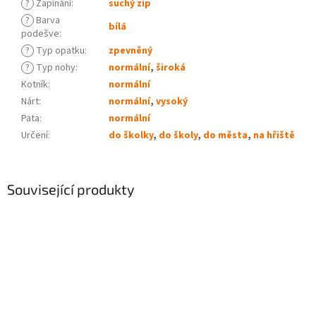
?
Zapínání
:
suchý zip
?
Barva
bílá
podešve
:
?
Typ opatku
:
zpevněný
?
Typ nohy
:
normální
,
široká
Kotník
:
normální
Nárt
:
normální
,
vysoký
Pata
:
normální
Určení
:
do školky
,
do školy
,
do města
,
na hřiště
Související produkty