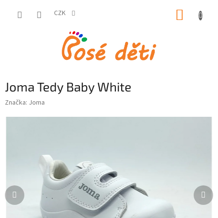
Přejít
NÁKUP
na
CZK
obsah
KOŠÍK
Joma Tedy Baby White
Značka:
Joma