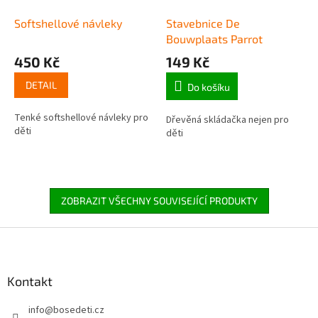
Softshellové návleky
Stavebnice De
Bouwplaats Parrot
450 Kč
149 Kč
DETAIL
Do košíku
Tenké softshellové návleky pro
Dřevěná skládačka nejen pro
děti
děti
ZOBRAZIT VŠECHNY SOUVISEJÍCÍ PRODUKTY
Z
á
p
a
Kontakt
t
info
@
bosedeti.cz
í