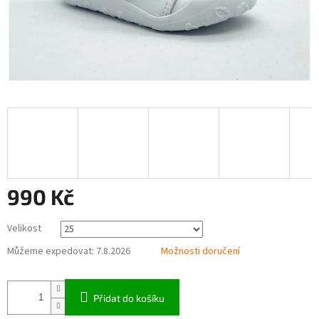
990 Kč
Měrná
Velikost
cena:
Můžeme expedovat:
7.8.2026
Možnosti doručení
Přidat do košíku