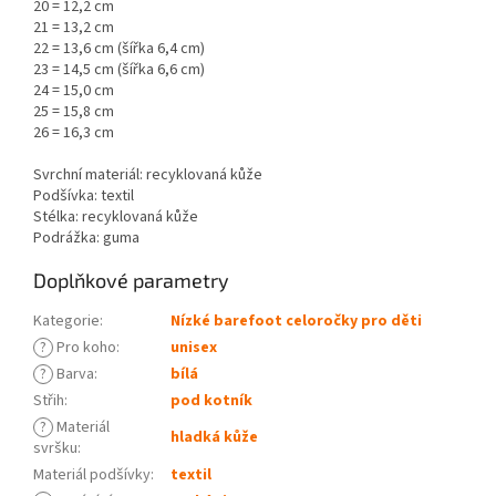
20 = 12,2 cm
21 = 13,2 cm
22 = 13,6 cm (šířka 6,4 cm)
23 = 14,5 cm (šířka 6,6 cm)
24 = 15,0 cm
25 = 15,8 cm
26 = 16,3 cm
Svrchní materiál: recyklovaná kůže
Podšívka: textil
Stélka: recyklovaná kůže
Podrážka: guma
Doplňkové parametry
Kategorie
:
Nízké barefoot celoročky pro děti
?
Pro koho
:
unisex
?
Barva
:
bílá
Střih
:
pod kotník
?
Materiál
hladká kůže
svršku
:
Materiál podšívky
:
textil