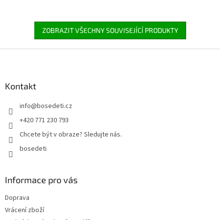
ZOBRAZIT VŠECHNY SOUVISEJÍCÍ PRODUKTY
Z
á
p
a
Kontakt
t
info
@
bosedeti.cz
í
+420 771 230 793
Chcete být v obraze? Sledujte nás.
bosedeti
Informace pro vás
Doprava
Vrácení zboží