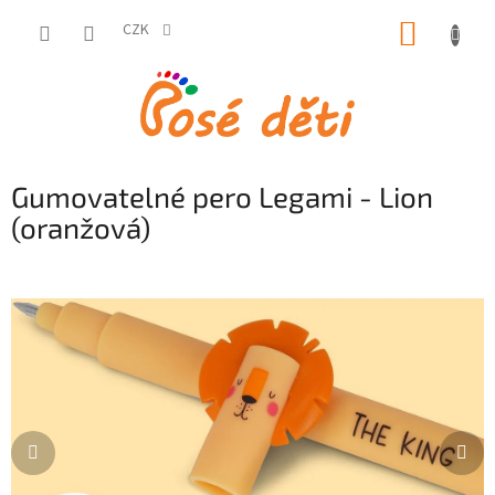
Přejít
NÁKUP
na
CZK
obsah
KOŠÍK
Gumovatelné pero Legami - Lion
(oranžová)