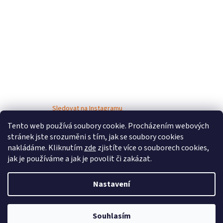
Sledovat na Instagramu
Tento web používá soubory cookie. Procházením webových
stránek jste srozuměni s tím, jak se soubory cookies
nakládáme. Kliknutím
zde
zjistíte více o souborech cookies,
jak je používáme a jak je povolit či zakázat.
Nastavení
Vytvořil Shoptet
Souhlasím
Copyright 2026
Bosé děti
. Všechna práva vyhrazena.