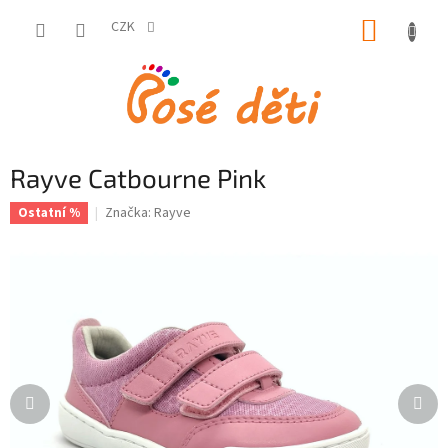
Přejít
NÁKUP
na
CZK
obsah
KOŠÍK
Rayve Catbourne Pink
Značka:
Rayve
Ostatní %