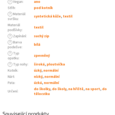
?
Vegan
:
ano
Střih
:
pod kotník
?
Materiál
syntetická kůže
,
textil
svršku
:
Materiál
textil
podšívky
:
?
Zapínání
:
suchý zip
?
Barva
bílá
podešve
:
?
Typ
zpevněný
opatku
:
?
Typ nohy
:
široká
,
ploutvička
Kotník
:
úzký
,
normální
Nárt
:
nízký
,
normální
Pata
:
úzká
,
normální
do školky
,
do školy
,
na hřiště
,
na sport
,
do
Určení
:
tělocviku
Související produkty