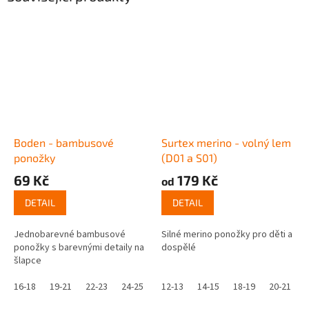
Boden - bambusové
Surtex merino - volný lem
ponožky
(D01 a S01)
69 Kč
179 Kč
od
DETAIL
DETAIL
Jednobarevné bambusové
Silné merino ponožky pro děti a
ponožky s barevnými detaily na
dospělé
šlapce
16-18
19-21
22-23
24-25
12-13
14-15
18-19
20-21