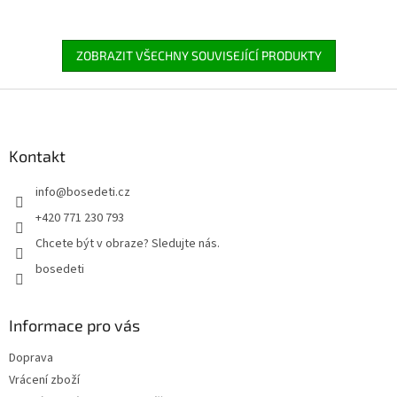
ZOBRAZIT VŠECHNY SOUVISEJÍCÍ PRODUKTY
Z
á
p
a
Kontakt
t
info
@
bosedeti.cz
í
+420 771 230 793
Chcete být v obraze? Sledujte nás.
bosedeti
Informace pro vás
Doprava
Vrácení zboží