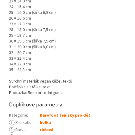
23 = 14,9 cm
24 = 15,4 cm
25 = 16,0 cm (šířka 6,9 cm)
26 = 16,6 cm
27 = 17,3 cm
28 = 18,0 cm (šířka 7,5 cm)
29 = 18,7 cm
30 = 19,5 cm (šířka 7,9 cm)
31 = 20,0 cm (šířka 8,0 cm)
32 = 20,7 cm
33 = 21,4 cm
34 = 22,0 cm
35 = 22,3 cm
Svrchní materiál: vegan kůže, textil
Podšívka a stélka: textil
Podrážka: 5mm přírodní guma
Doplňkové parametry
Kategorie
:
Barefoot tenisky pro děti
?
Pro koho
:
holka
?
Barva
:
růžová