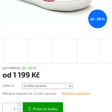
až –20 %
od 1 499 Kč
až –20 %
od
1 199 Kč
Měrná
Velikost
cena:
Můžeme expedovat:
Zvolte variantu
Možnosti doručení
Přidat do košíku