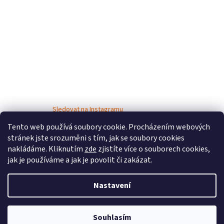
Sledovat na Instagramu
Tento web používá soubory cookie. Procházením webových
stránek jste srozuměni s tím, jak se soubory cookies
nakládáme. Kliknutím
zde
zjistíte více o souborech cookies,
jak je používáme a jak je povolit či zakázat.
Nastavení
Vytvořil Shoptet
Souhlasím
Copyright 2026
Bosé děti
. Všechna práva vyhrazena.