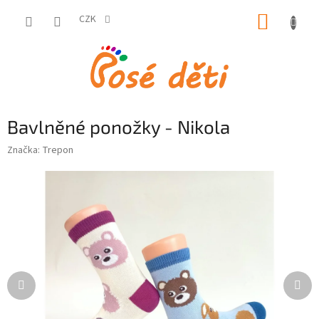
Přejít
NÁKUP
na
CZK
obsah
KOŠÍK
Bavlněné ponožky - Nikola
Značka:
Trepon