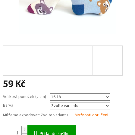
59 Kč
Měrná
Velikost ponožek (v cm)
cena:
Barva
Můžeme expedovat:
Zvolte variantu
Možnosti doručení
Přidat do košíku