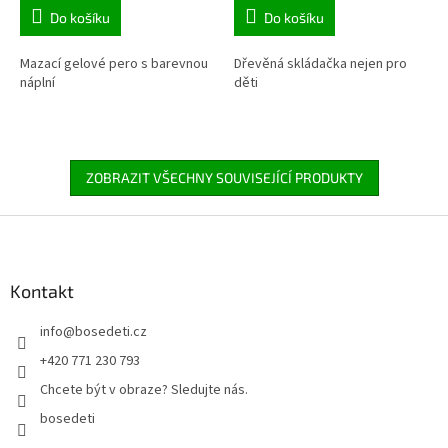
Do košíku
Do košíku
Mazací gelové pero s barevnou
Dřevěná skládačka nejen pro
náplní
děti
ZOBRAZIT VŠECHNY SOUVISEJÍCÍ PRODUKTY
Z
á
p
a
Kontakt
t
info
@
bosedeti.cz
í
+420 771 230 793
Chcete být v obraze? Sledujte nás.
bosedeti