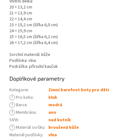
Vnitřní délka:
20 = 13,2 cm
21 = 13,9 cm
22 = 14,4 cm
23 = 15,2 cm (šířka 6,0 cm)
24 = 15,9 cm
25 = 16,5 cm (šířka 6,2 cm)
26 = 17,2 cm (šířka 6,4 cm)
Svrchní materiál: kůže
Podšívka: vlna
Podrážka: přírodní kaučuk
Doplňkové parametry
Kategorie
:
Zimní barefoot boty pro děti
?
Pro koho
:
kluk
?
Barva
:
modrá
?
Membrána
:
ano
Střih
:
nad kotník
?
Materiál svršku
:
broušená kůže
Materiál podšívky
:
vlna