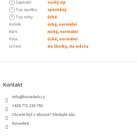
?
Zapínání
:
suchý zip
?
Typ opatku
:
zpevněný
?
Typ nohy
:
úzká
Kotník
:
úzký
,
normální
Nárt
:
nízký
,
normální
Pata
:
úzká
,
normální
Určení
:
do školky
,
do města
Z
á
p
a
Kontakt
t
info
@
bosedeti.cz
í
+420 771 230 793
Chcete být v obraze? Sledujte nás.
bosedeti