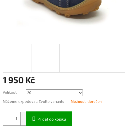
1 950 Kč
Měrná
Velikost
cena:
Můžeme expedovat:
Zvolte variantu
Možnosti doručení
Přidat do košíku