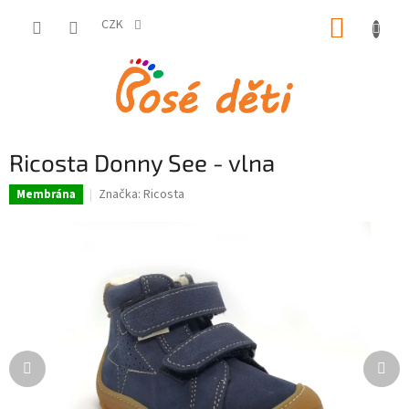
Přejít
NÁKUP
na
CZK
obsah
KOŠÍK
Ricosta Donny See - vlna
Značka:
Ricosta
Membrána