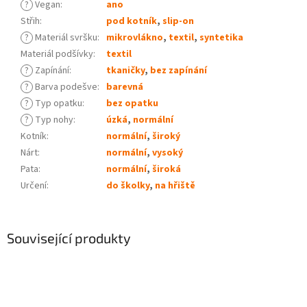
?
Vegan
:
ano
Střih
:
pod kotník
,
slip-on
?
Materiál svršku
:
mikrovlákno
,
textil
,
syntetika
Materiál podšívky
:
textil
?
Zapínání
:
tkaničky
,
bez zapínání
?
Barva podešve
:
barevná
?
Typ opatku
:
bez opatku
?
Typ nohy
:
úzká
,
normální
Kotník
:
normální
,
široký
Nárt
:
normální
,
vysoký
Pata
:
normální
,
široká
Určení
:
do školky
,
na hřiště
Související produkty