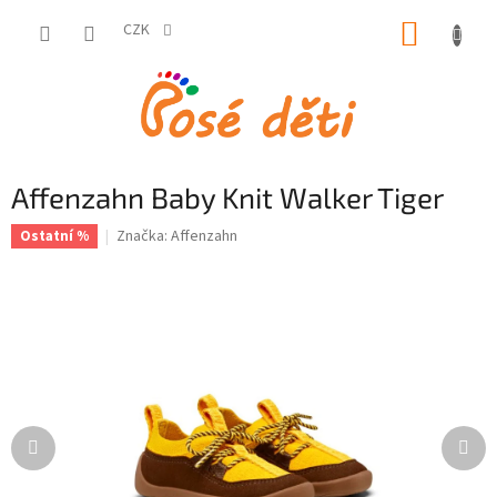
Přejít
NÁKUP
na
CZK
obsah
KOŠÍK
Affenzahn Baby Knit Walker Tiger
Značka:
Affenzahn
Ostatní %