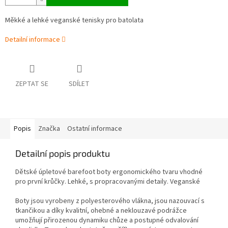
Měkké a lehké veganské tenisky pro batolata
Detailní informace
ZEPTAT SE
SDÍLET
Popis
Značka
Ostatní informace
Detailní popis produktu
Dětské úpletové barefoot boty ergonomického tvaru vhodné
pro první krůčky. Lehké, s propracovanými detaily. Veganské
Boty jsou vyrobeny z polyesterového vlákna, jsou nazouvací s
tkančikou a díky kvalitní, ohebné a neklouzavé podrážce
umožňují přirozenou dynamiku chůze a postupné odvalování