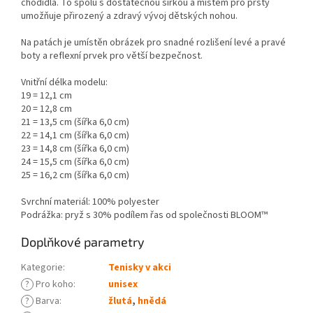
chodidla. To spolu s dostatečnou šířkou a místem pro prsty
umožňuje přirozený a zdravý vývoj dětských nohou.
Na patách je umístěn obrázek pro snadné rozlišení levé a pravé
boty a reflexní prvek pro větší bezpečnost.
Vnitřní délka modelu:
19 = 12,1 cm
20 = 12,8 cm
21 = 13,5 cm (šířka 6,0 cm)
22 = 14,1 cm (šířka 6,0 cm)
23 = 14,8 cm (šířka 6,0 cm)
24 = 15,5 cm (šířka 6,0 cm)
25 = 16,2 cm (šířka 6,0 cm)
Svrchní materiál: 100% polyester
Podrážka: pryž s 30% podílem řas od společnosti BLOOM™
Doplňkové parametry
Kategorie
:
Tenisky v akci
?
Pro koho
:
unisex
?
Barva
:
žlutá
,
hnědá