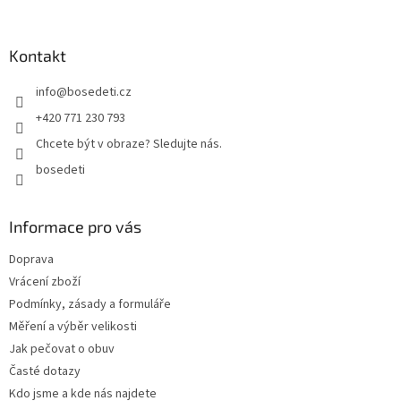
á
p
a
Kontakt
t
info
@
bosedeti.cz
í
+420 771 230 793
Chcete být v obraze? Sledujte nás.
bosedeti
Informace pro vás
Doprava
Vrácení zboží
Podmínky, zásady a formuláře
Měření a výběr velikosti
Jak pečovat o obuv
Časté dotazy
Kdo jsme a kde nás najdete