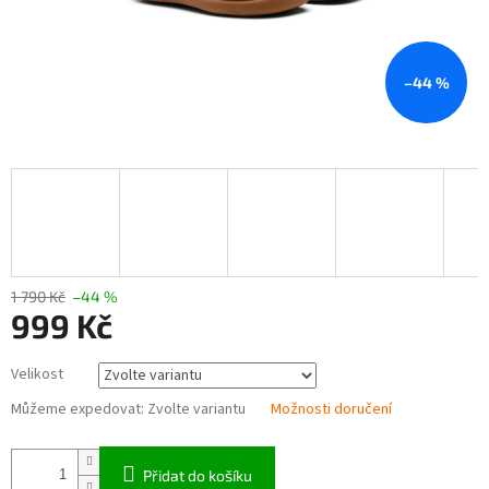
–44 %
1 790 Kč
–44 %
999 Kč
Měrná
Velikost
cena:
Můžeme expedovat:
Zvolte variantu
Možnosti doručení
Přidat do košíku