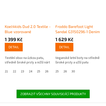
Koel4kids Dud 2.0 Textile -
Froddo Barefoot Light
Blue vzorované
Sandal G3150296-1 Denim
1 399 Kč
1 629 Kč
DETAIL
DETAIL
Textilní obuv na úzkou patu,
Veganské letní boty na středně
středně široké prsty a nižší nárt
široké prsty a užší patu
21
22
23
24
25
26
27
25
26
30
ZOBRAZIT VŠECHNY SOUVISEJÍCÍ PRODUKTY
Z