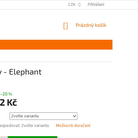
MĚŘENÍ A VÝBĚR VELIKOSTI
JAK PEČOVAT O OBUV
CZK
Přihlášení
ČASTÉ DOTAZ
NÁKUPNÍ
Prázdný košík
KOŠÍK
y - Elephant
–20 %
2 Kč
expedovat:
Zvolte variantu
Možnosti doručení