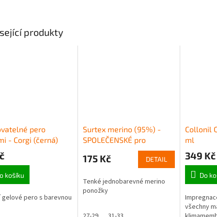
sející produkty
vatelné pero
Surtex merino (95%) -
Collonil
i - Corgi (černá)
SPOLEČENSKÉ pro
ml
dospělé (tenké)
č
349 Kč
175 Kč
DETAIL
o košíku
Do ko
Tenké jednobarevné merino
ponožky
 gelové pero s barevnou
Impregnace
všechny ma
27-29
31-33
klimamemb