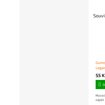
Souvi
Gumo
Legam
55 K
D
Mazací
náplní