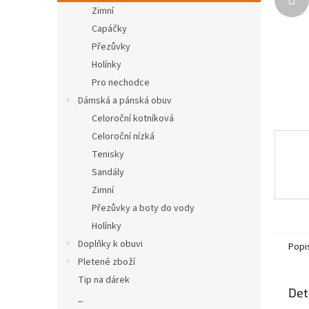
n
Zimní
e
Capáčky
l
Přezůvky
Holínky
Pro nechodce
Dámská a pánská obuv
Celoroční kotníková
Celoroční nízká
Tenisky
Sandály
Zimní
Přezůvky a boty do vody
Holínky
Doplňky k obuvi
Popi
Pletené zboží
Tip na dárek
Det
_