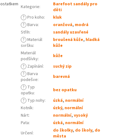
 dostatkem
Barefoot sandály pro
Kategorie
:
děti
?
Pro koho
:
kluk
?
Barva
:
oranžová
,
modrá
Střih
:
sandály uzavřené
?
Materiál
broušená kůže
,
hladká
svršku
:
kůže
Materiál
kůže
podšívky
:
?
Zapínání
:
suchý zip
?
Barva
barevná
podešve
:
?
Typ
bez opatku
opatku
:
?
Typ nohy
:
úzká
,
normální
Kotník
:
úzký
,
normální
Nárt
:
normální
,
vysoký
Pata
:
úzká
,
normální
do školky
,
do školy
,
do
Určení
:
města