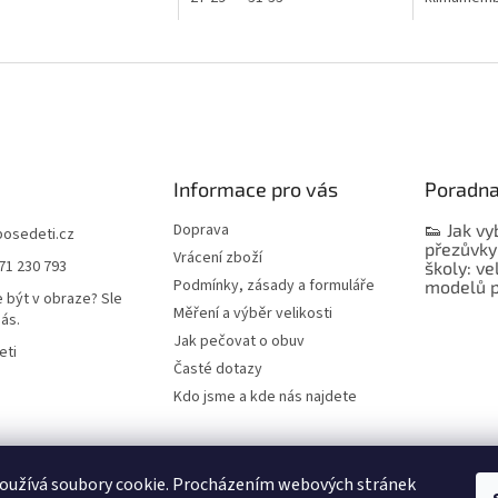
Informace pro vás
Poradn
Doprava
👟 Jak vy
bosedeti.cz
přezůvky
Vrácení zboží
71 230 793
školy: ve
Podmínky, zásady a formuláře
modelů p
 být v obraze? Sle
Měření a výběr velikosti
nás.
Jak pečovat o obuv
eti
Časté dotazy
Kdo jsme a kde nás najdete
oužívá soubory cookie. Procházením webových stránek