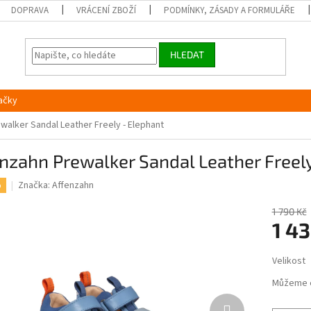
DOPRAVA
VRÁCENÍ ZBOŽÍ
PODMÍNKY, ZÁSADY A FORMULÁŘE
HLEDAT
ačky
walker Sandal Leather Freely - Elephant
nzahn Prewalker Sandal Leather Freel
Značka:
Affenzahn
%
1 790 Kč
1 43
Měrná
Velikost
cena:
Můžeme 