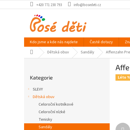
Přejít
+420 771 230 793
info@bosedeti.cz
na
obsah
Kdo jsme a kde nás najdete
Časté dotazy
Zn
Domů
Dětská obuv
Sandály
Affenzahn Pre
P
Affe
o
Přeskočit
s
Kategorie
kategorie
Léto 
t
r
SLEVY
a
Dětská obuv
n
Celoroční kotníkové
n
í
Celoroční nízké
p
Tenisky
a
Sandály