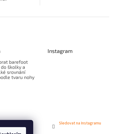
a
Instagram
brat barefoot
 do školky a
lké srovnání
odle tvaru nohy
Sledovat na Instagramu