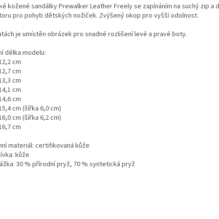
ké kožené sandálky Prewalker Leather Freely se zapínáním na suchý zip a
toru pro pohyb dětských nožiček. Zvýšený okop pro vyšší odolnost.
atách je umístěn obrázek pro snadné rozlišení levé a pravé boty.
ní délka modelu:
 12,2 cm
 12,7 cm
 13,3 cm
 14,1 cm
 14,6 cm
15,4 cm (šířka 6,0 cm)
16,0 cm (šířka 6,2 cm)
 16,7 cm
ní materiál: certifikovaná kůže
ívka: kůže
ážka: 30 % přírodní pryž, 70 % syntetická pryž