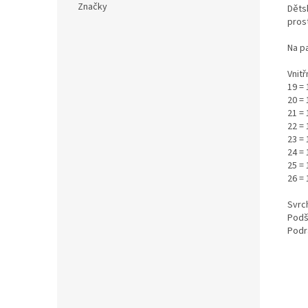
Značky
Děts
pros
Na p
Vnitř
19 =
20 =
21 =
22 =
23 =
24 = 
25 = 
26 =
Svrch
Podš
Podr