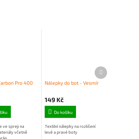
Další
produkt
 Carbon Pro 400
Nálepky do bot - Vesmír
149 Kč
šíku
Do košíku
 ve spreji na
Textilní nálepky na rozlišení
teriály včetně
levé a pravé boty
rán