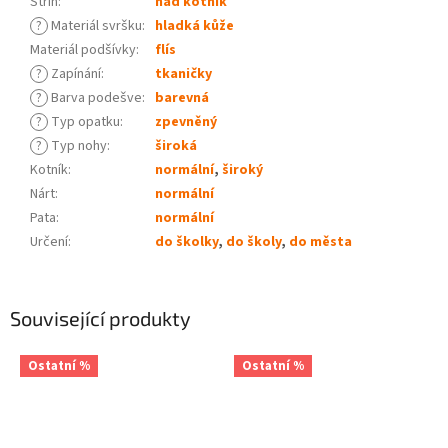
Střih
:
nad kotník
?
Materiál svršku
:
hladká kůže
Materiál podšívky
:
flís
?
Zapínání
:
tkaničky
?
Barva podešve
:
barevná
?
Typ opatku
:
zpevněný
?
Typ nohy
:
široká
Kotník
:
normální
,
široký
Nárt
:
normální
Pata
:
normální
Určení
:
do školky
,
do školy
,
do města
Související produkty
Ostatní %
Ostatní %