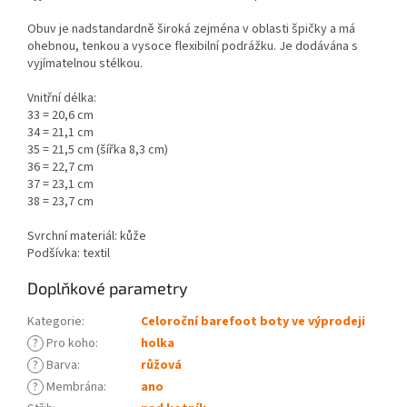
Obuv je nadstandardně široká zejména v oblasti špičky a má
ohebnou, tenkou a vysoce flexibilní podrážku. Je dodávána s
vyjímatelnou stélkou.
Vnitřní délka:
33 = 20,6 cm
34 = 21,1 cm
35 = 21,5 cm (šířka 8,3 cm)
36 = 22,7 cm
37 = 23,1 cm
38 = 23,7 cm
Svrchní materiál: kůže
Podšívka: textil
Doplňkové parametry
Kategorie
:
Celoroční barefoot boty ve výprodeji
?
Pro koho
:
holka
?
Barva
:
růžová
?
Membrána
:
ano