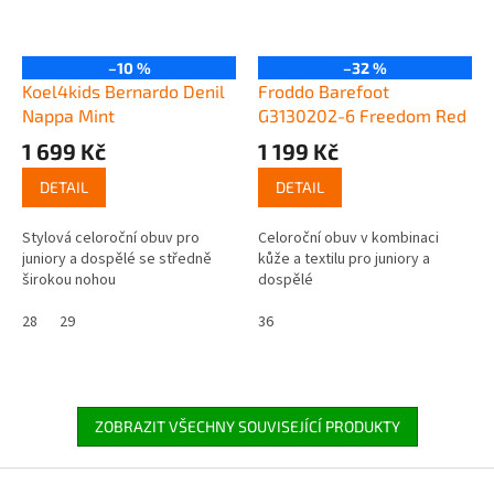
–10 %
–32 %
Koel4kids Bernardo Denil
Froddo Barefoot
Nappa Mint
G3130202-6 Freedom Red
1 699 Kč
1 199 Kč
DETAIL
DETAIL
Stylová celoroční obuv pro
Celoroční obuv v kombinaci
juniory a dospělé se středně
kůže a textilu pro juniory a
širokou nohou
dospělé
28
29
36
ZOBRAZIT VŠECHNY SOUVISEJÍCÍ PRODUKTY
Z