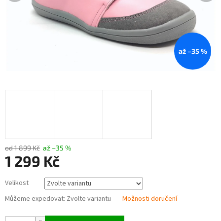
až –35 %
od 1 899 Kč
až –35 %
1 299 Kč
Měrná
Velikost
cena:
Můžeme expedovat:
Zvolte variantu
Možnosti doručení