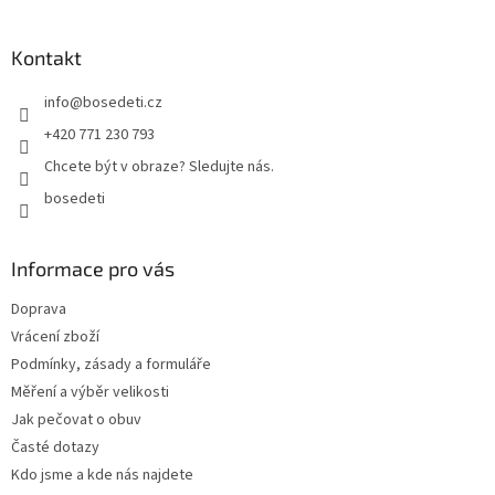
á
p
a
Kontakt
t
info
@
bosedeti.cz
í
+420 771 230 793
Chcete být v obraze? Sledujte nás.
bosedeti
Informace pro vás
Doprava
Vrácení zboží
Podmínky, zásady a formuláře
Měření a výběr velikosti
Jak pečovat o obuv
Časté dotazy
Kdo jsme a kde nás najdete