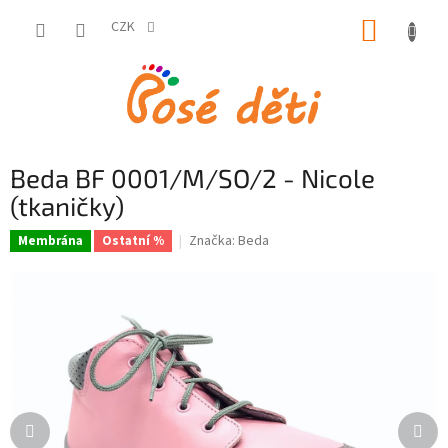
Přejít
NÁKUP
na
CZK
obsah
KOŠÍK
Beda BF 0001/M/SO/2 - Nicole
(tkaničky)
Značka:
Beda
Membrána
Ostatní %