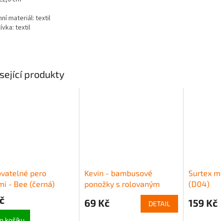
ní materiál: textil
vka: textil
sející produkty
vatelné pero
Kevin - bambusové
Surtex me
i - Bee (černá)
ponožky s rolovaným
(D04)
lemem
č
69 Kč
159 Kč
DETAIL
o košíku