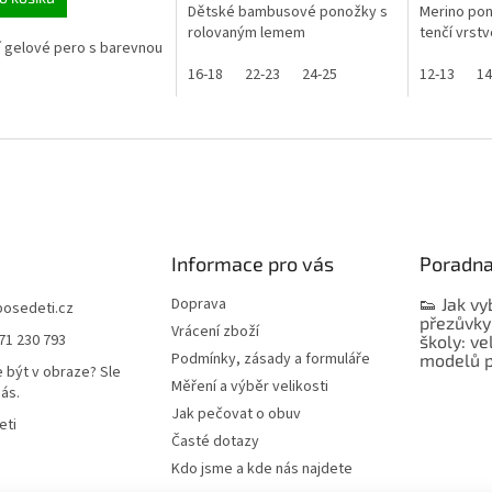
Dětské bambusové ponožky s
Merino pon
rolovaným lemem
tenčí vrstv
 gelové pero s barevnou
16-18
22-23
24-25
12-13
14
Informace pro vás
Poradn
Doprava
👟 Jak vy
bosedeti.cz
přezůvky
Vrácení zboží
71 230 793
školy: ve
Podmínky, zásady a formuláře
modelů p
 být v obraze? Sle
Měření a výběr velikosti
nás.
Jak pečovat o obuv
eti
Časté dotazy
Kdo jsme a kde nás najdete