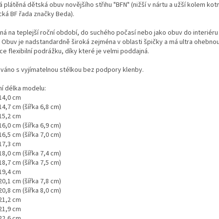
 plátěná dětská obuv novějšího střihu "BFN" (nižší v nártu a užší kolem kot
ická BF řada značky Beda).
ná na teplejší roční období, do suchého počasí nebo jako obuv do interiéru
.
Obuv je nadstandardně široká zejména v oblasti špičky a má ultra ohebnou
e flexibilní podrážku, díky které je velmi poddajná.
váno s vyjímatelnou stélkou bez podpory klenby.
ní délka modelu:
 14,0 cm
14,7 cm (šířka 6,8 cm)
 15,2 cm
16,0 cm (šířka 6,9 cm)
16,5 cm (šířka 7,0 cm)
 17,3 cm
18,0 cm (šířka 7,4 cm)
18,7 cm (šířka 7,5 cm)
 19,4 cm
20,1 cm (šířka 7,8 cm)
20,8 cm (šířka 8,0 cm)
 21,2 cm
 21,9 cm
 22,6 cm