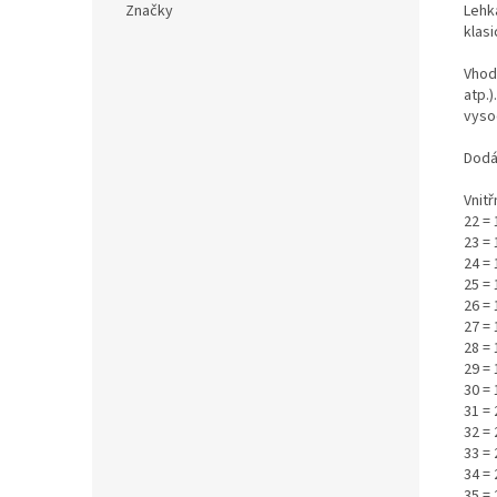
Lehká
Značky
klas
Vhod
atp.)
vysoc
Dodá
Vnitř
22 =
23 = 
24 =
25 = 
26 = 
27 =
28 = 
29 = 
30 =
31 = 
32 = 
33 =
34 =
35 =