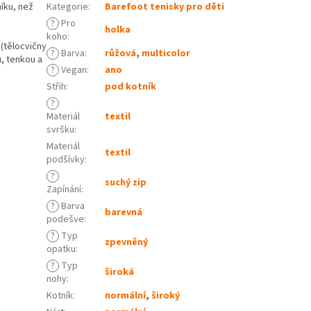
níku, než
Kategorie
:
Barefoot tenisky pro děti
?
Pro
holka
koho
:
 (tělocvičny
?
Barva
:
růžová
,
multicolor
, tenkou a
?
Vegan
:
ano
Střih
:
pod kotník
?
Materiál
textil
svršku
:
Materiál
textil
podšívky
:
?
suchý zip
Zapínání
:
?
Barva
barevná
podešve
:
?
Typ
zpevněný
opatku
:
?
Typ
široká
nohy
:
Kotník
:
normální
,
široký