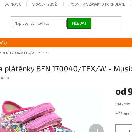
DOPRAVA
VRÁCENÍ ZBOŽÍ
PODMÍNKY, ZÁSADY A FORMULÁŘE
HLEDAT
ačky
y BFN 170040/TEX/W - Music
a plátěnky BFN 170040/TEX/W - Musi
Beda
od
Měrná
Velikost
cena:
Můžeme 