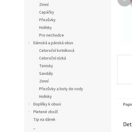
n
Zimní
e
Capáčky
l
Přezůvky
Holínky
Pro nechodce
Dámská a pánská obuv
Celoroční kotníková
Celoroční nízká
Tenisky
Sandály
Zimní
Přezůvky a boty do vody
Holínky
Doplňky k obuvi
Popi
Pletené zboží
Tip na dárek
Det
_