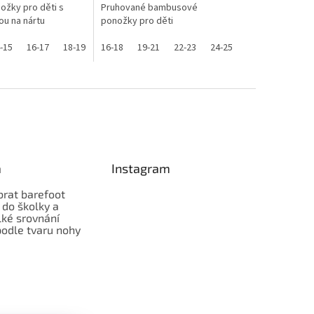
ožky pro děti s
Pruhované bambusové
ou na nártu
ponožky pro děti
-15
16-17
18-19
20-21
16-18
22-23
19-21
22-23
24-25
a
Instagram
brat barefoot
 do školky a
lké srovnání
odle tvaru nohy