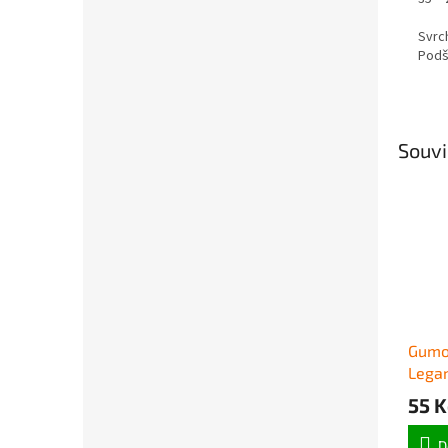
Svrch
Podší
Souvi
Gumo
Legam
55 K
D