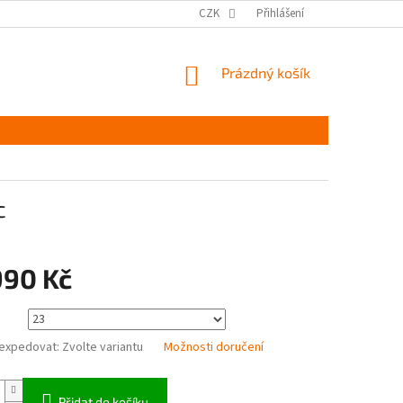
MĚŘENÍ A VÝBĚR VELIKOSTI
JAK PEČOVAT O OBUV
CZK
Přihlášení
ČASTÉ DOTAZ
NÁKUPNÍ
Prázdný košík
KOŠÍK
c
990 Kč
expedovat:
Zvolte variantu
Možnosti doručení
Přidat do košíku