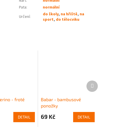
Nárt
:
normální
Pata
:
normální
do školy
,
na hřiště
,
na
Určení
:
sport
,
do tělocviku
Další
produkt
rino - froté
Babar - bambusové
ponožky
69 Kč
DETAIL
DETAIL