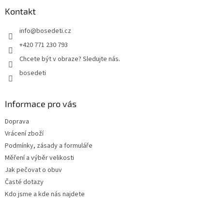
p
a
Kontakt
t
info
@
bosedeti.cz
í
+420 771 230 793
Chcete být v obraze? Sledujte nás.
bosedeti
Informace pro vás
Doprava
Vrácení zboží
Podmínky, zásady a formuláře
Měření a výběr velikosti
Jak pečovat o obuv
Časté dotazy
Kdo jsme a kde nás najdete