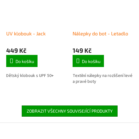
UV klobouk - Jack
Nálepky do bot - Letadlo
449 Kč
149 Kč
Do košíku
Do košíku
Dětský klobouk s UPF 50+
Textilní nálepky na rozlišení levé
a pravé boty
ZOBRAZIT VŠECHNY SOUVISEJÍCÍ PRODUKTY
Z
á