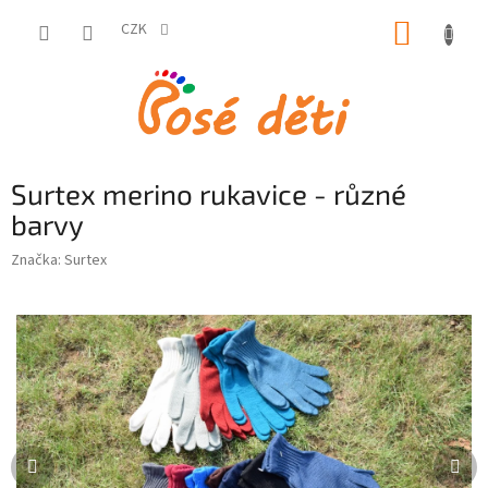
Přejít
NÁKUP
na
CZK
obsah
KOŠÍK
Surtex merino rukavice - různé
barvy
Značka:
Surtex