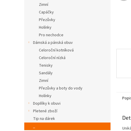
n
Zimní
e
Capáčky
l
Přezůvky
Holínky
Pro nechodce
Dámská a pánská obuv
Celoroční kotníková
Celoroční nízká
Tenisky
Sandály
Zimní
Přezůvky a boty do vody
Holínky
Popi
Doplňky k obuvi
Pletené zboží
Det
Tip na dárek
_
Unik