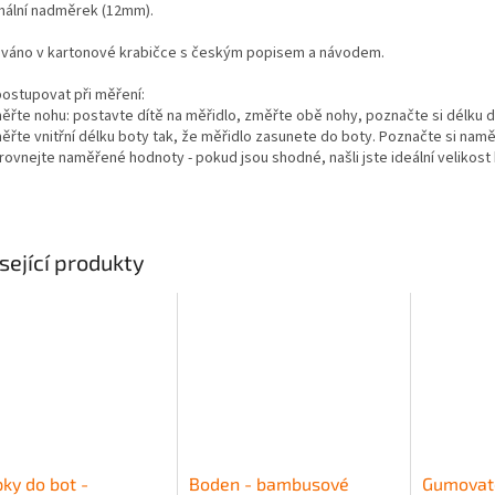
mální nadměrek (12mm).
váno v kartonové krabičce s českým popisem a návodem.
postupovat při měření:
měřte nohu: postavte dítě na měřidlo, změřte obě nohy, poznačte si délku d
měřte vnitřní délku boty tak, že měřidlo zasunete do boty. Poznačte si nam
rovnejte naměřené hodnoty - pokud jsou shodné, našli jste ideální velikost
sející produkty
ky do bot -
Boden - bambusové
Gumovat