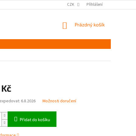
MĚŘENÍ A VÝBĚR VELIKOSTI
JAK PEČOVAT O OBUV
CZK
Přihlášení
ČASTÉ DOTAZ
NÁKUPNÍ
Prázdný košík
KOŠÍK
 Kč
expedovat:
6.8.2026
Možnosti doručení
Přidat do košíku
informace