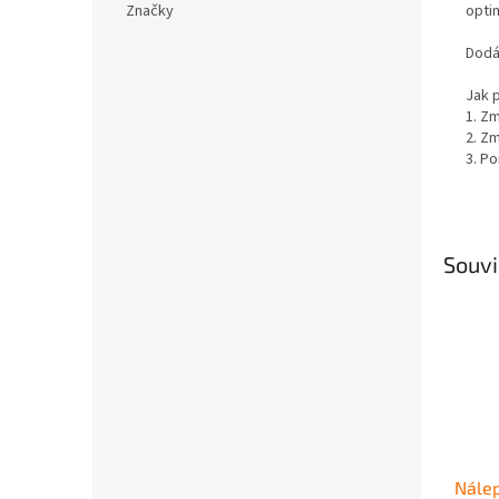
opti
Značky
Dodá
Jak 
1. Z
2. Z
3. Po
Souvi
Nálep