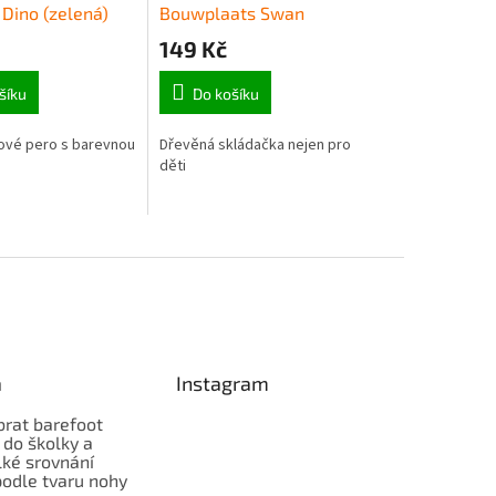
 Dino (zelená)
Bouwplaats Swan
149 Kč
šíku
Do košíku
ové pero s barevnou
Dřevěná skládačka nejen pro
děti
a
Instagram
brat barefoot
 do školky a
lké srovnání
odle tvaru nohy