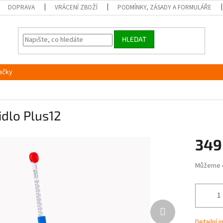
DOPRAVA
VRÁCENÍ ZBOŽÍ
PODMÍNKY, ZÁSADY A FORMULÁŘE
HLEDAT
ačky
dlo Plus12
349
Měrná
Můžeme 
cena:
Detailní 