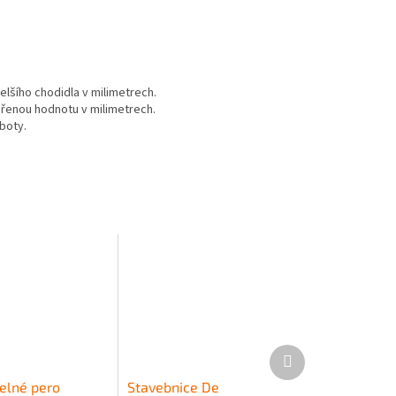
elšího chodidla v milimetrech.
ěřenou hodnotu v milimetrech.
 boty.
Další
produkt
elné pero
Stavebnice De