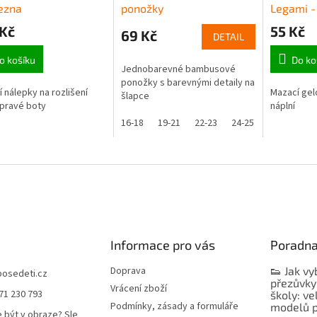
ezna
ponožky
Legami -
 Kč
55 Kč
69 Kč
DETAIL
o košíku
Do ko
Jednobarevné bambusové
ponožky s barevnými detaily na
í nálepky na rozlišení
Mazací gel
šlapce
 pravé boty
náplní
16-18
19-21
22-23
24-25
Informace pro vás
Poradn
Doprava
👟 Jak vy
bosedeti.cz
přezůvky
Vrácení zboží
71 230 793
školy: ve
Podmínky, zásady a formuláře
modelů p
 být v obraze? Sle