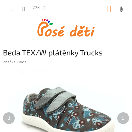
Přejít
NÁKUP
na
CZK
obsah
KOŠÍK
Beda TEX/W plátěnky Trucks
Značka:
Beda