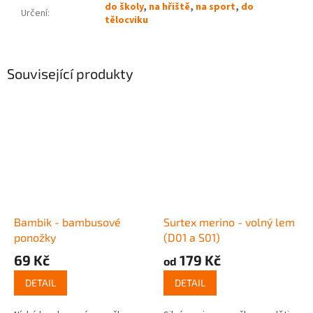
do školy
,
na hřiště
,
na sport
,
do
Určení
:
tělocviku
Související produkty
Bambik - bambusové
Surtex merino - volný lem
ponožky
(D01 a S01)
69 Kč
179 Kč
od
DETAIL
DETAIL