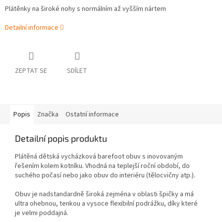
Plátěnky na široké nohy s normálním až vyšším nártem
Detailní informace
ZEPTAT SE
SDÍLET
Popis
Značka
Ostatní informace
Detailní popis produktu
Plátěná dětská vycházková barefoot obuv s inovovaným
řešením kolem kotníku. Vhodná na teplejší roční období, do
suchého počasí nebo jako obuv do interiéru (tělocvičny atp.).
Obuv je nadstandardně široká zejména v oblasti špičky a má
ultra ohebnou, tenkou a vysoce flexibilní podrážku, díky které
je velmi poddajná.