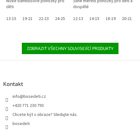
Nízké bambusové ponožky pro
Silné merino ponožky pro děti a
děti
dospělé
13-15
19-21
22-23
24-25
12-13
14-15
18-19
20-21
ZOBRAZIT VŠECHNY SOUVISEJÍCÍ PRODUKTY
Z
á
p
a
Kontakt
t
info
@
bosedeti.cz
í
+420 771 230 793
Chcete být v obraze? Sledujte nás.
bosedeti