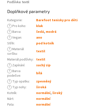
Podšívka: textil
Doplňkové parametry
Kategorie
:
Barefoot tenisky pro děti
?
Pro koho
:
kluk
?
Barva
:
šedá
,
modrá
?
Vegan
:
ano
Střih
:
pod kotník
?
Materiál
textil
svršku
:
Materiál podšívky
:
textil
?
Zapínání
:
suchý zip
?
Barva
bílá
podešve
:
?
Typ opatku
:
zpevněný
?
Typ nohy
:
široká
Kotník
:
normální
,
široký
Nárt
:
normální
Pata
:
normální