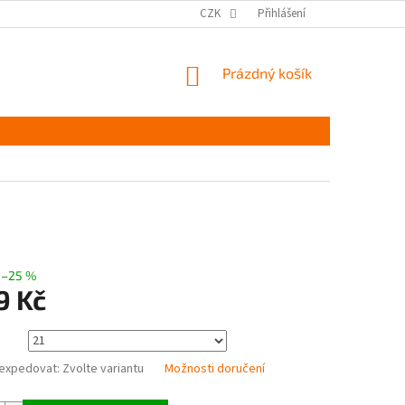
MĚŘENÍ A VÝBĚR VELIKOSTI
JAK PEČOVAT O OBUV
CZK
Přihlášení
ČASTÉ DOTAZ
NÁKUPNÍ
Prázdný košík
KOŠÍK
–25 %
9 Kč
expedovat:
Zvolte variantu
Možnosti doručení