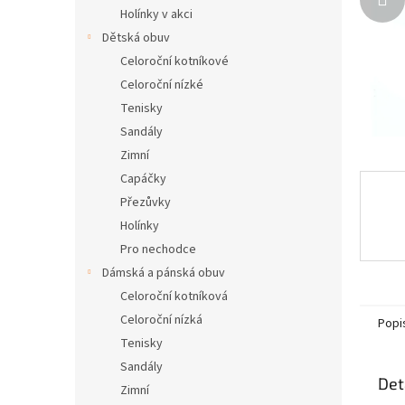
n
Holínky v akci
e
Dětská obuv
l
Celoroční kotníkové
Celoroční nízké
Tenisky
Sandály
Zimní
Capáčky
Přezůvky
Holínky
Pro nechodce
Dámská a pánská obuv
Celoroční kotníková
Celoroční nízká
Popi
Tenisky
Sandály
Det
Zimní