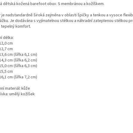
á dětská kožená barefoot obuv. S membránou a kožíškem.
 je nadstandardně široká zejména v oblasti špičky a tenkou a vysoce flexibi
ážku. Je dodávána s vyjímatelnou stélkou a náhradní zateplenou stélkou pr
í tepelný komfort.
ní délka:
 12,0 cm
 12,7 cm
13,6 cm (šířka 6,1 cm)
14,3 cm (šířka 6,2 cm)
15,0 cm (šířka 6,3 cm)
 15,5 cm
16,1 cm (šířka 7,2 cm)
ní materiál: kůže
ívka: umělý kožíšek