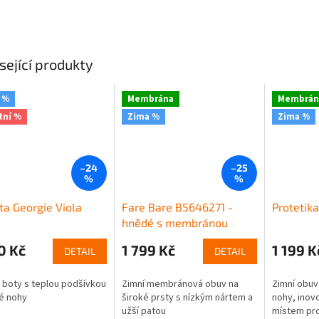
sející produkty
 %
Membrána
Membrán
tní %
Zima %
Zima %
–24
–25
%
%
ta Georgie Viola
Fare Bare B5646271 -
Protetik
hnědé s membránou
0 Kč
1 799 Kč
1 199 K
DETAIL
DETAIL
boty s teplou podšívkou
Zimní membránová obuv na
Zimní obuv
é nohy
široké prsty s nízkým nártem a
nohy, inovo
užší patou
místem pro