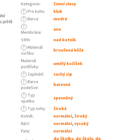
Kategorie
:
Zimní slevy
?
Pro koho
:
kluk
lní
?
Barva
:
modrá
o ještě
?
ano
Membrána
:
Střih
:
nad kotník
?
Materiál
broušená kůže
svršku
:
Materiál
umělý kožíšek
podšívky
:
?
Zapínání
:
suchý zip
?
Barva
barevná
podešve
:
?
Typ
zpevněný
opatku
:
?
Typ nohy
:
široká
Kotník
:
normální
,
široký
Nárt
:
normální
,
vysoký
Pata
:
normální
do školky
,
do školy
,
do