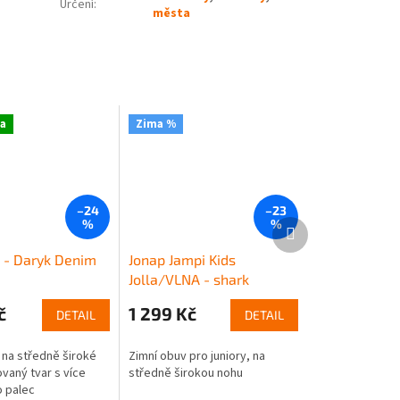
Určení
:
města
a
Zima %
–24
–23
Další
%
%
produkt
a - Daryk Denim
Jonap Jampi Kids
Jolla/VLNA - shark
č
1 299 Kč
DETAIL
DETAIL
 na středně široké
Zimní obuv pro juniory, na
vaný tvar s více
středně širokou nohu
 palec