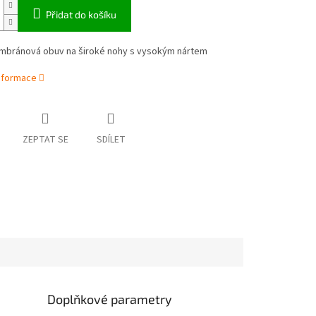
Přidat do košíku
mbránová obuv na široké nohy s vysokým nártem
informace
ZEPTAT SE
SDÍLET
Doplňkové parametry