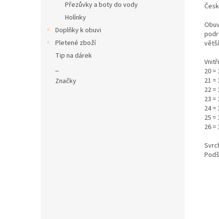
Přezůvky a boty do vody
Česk
Holínky
Obuv
Doplňky k obuvi
podr
Pletené zboží
větš
Tip na dárek
Vnitř
_
20 =
21 =
Značky
22 = 
23 = 
24 = 
25 =
26 = 
Svrch
Podš