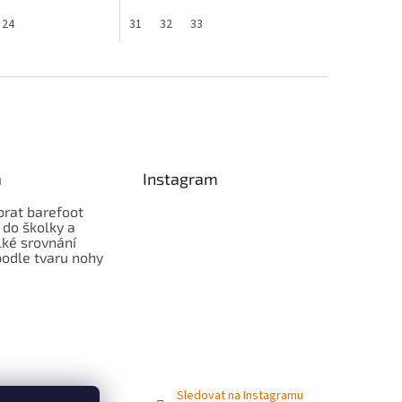
24
31
32
33
a
Instagram
brat barefoot
 do školky a
lké srovnání
odle tvaru nohy
Sledovat na Instagramu