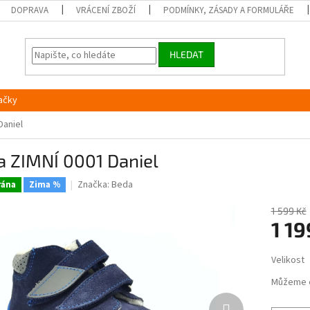
DOPRAVA
VRÁCENÍ ZBOŽÍ
PODMÍNKY, ZÁSADY A FORMULÁŘE
HLEDAT
ačky
Daniel
a ZIMNÍ 0001 Daniel
Značka:
Beda
ána
Zima %
1 599 Kč
1 19
Měrná
Velikost
cena:
Můžeme 