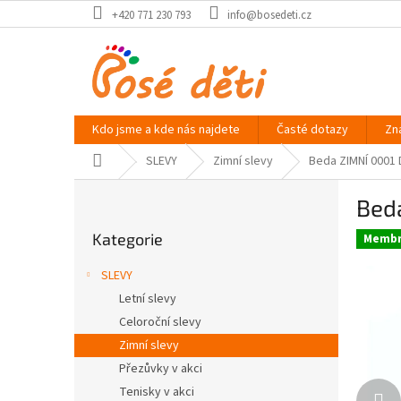
Přejít
+420 771 230 793
info@bosedeti.cz
na
obsah
Kdo jsme a kde nás najdete
Časté dotazy
Zn
Domů
SLEVY
Zimní slevy
Beda ZIMNÍ 0001 
P
Bed
o
Přeskočit
s
Kategorie
kategorie
Membr
t
r
SLEVY
a
Letní slevy
n
Celoroční slevy
n
í
Zimní slevy
p
Přezůvky v akci
a
Tenisky v akci