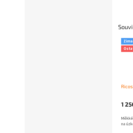
Souvi
Zima
Osta
Ricos
1 25
Měkké 
na úzk