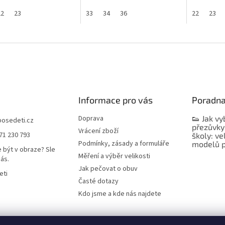
22
23
33
34
36
22
23
Informace pro vás
Poradn
Doprava
👟 Jak vy
bosedeti.cz
přezůvky
Vrácení zboží
71 230 793
školy: ve
Podmínky, zásady a formuláře
modelů p
 být v obraze? Sle
Měření a výběr velikosti
nás.
Jak pečovat o obuv
eti
Časté dotazy
Kdo jsme a kde nás najdete