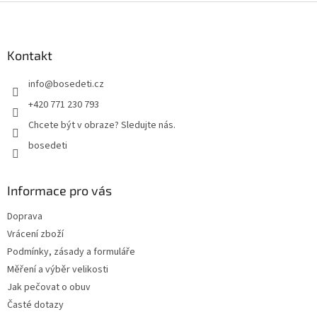
Z
á
p
a
Kontakt
t
info
@
bosedeti.cz
í
+420 771 230 793
Chcete být v obraze? Sledujte nás.
bosedeti
Informace pro vás
Doprava
Vrácení zboží
Podmínky, zásady a formuláře
Měření a výběr velikosti
Jak pečovat o obuv
Časté dotazy