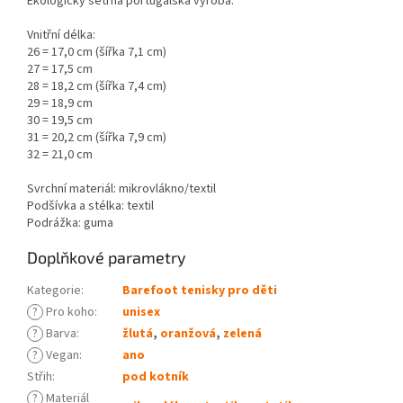
Ekologicky šetrná portugalská výroba.
Vnitřní délka:
26 = 17,0 cm (šířka 7,1 cm)
27 = 17,5 cm
28 = 18,2 cm (šířka 7,4 cm)
29 = 18,9 cm
30 = 19,5 cm
31 = 20,2 cm (šířka 7,9 cm)
32 = 21,0 cm
Svrchní materiál: mikrovlákno/textil
Podšívka a stélka: textil
Podrážka: guma
Doplňkové parametry
Kategorie
:
Barefoot tenisky pro děti
?
Pro koho
:
unisex
?
Barva
:
žlutá
,
oranžová
,
zelená
?
Vegan
:
ano
Střih
:
pod kotník
?
Materiál