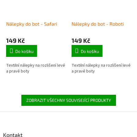
Nálepky do bot - Safari
Nálepky do bot - Roboti
149 Kč
149 Kč
Do košíku
Do košíku
Textilní nálepky na rozlišení levé
Textilní nálepky na rozlišení levé
a pravé boty
a pravé boty
ZOBRAZIT VŠECHNY SOUVISEJÍCÍ PRODUKTY
Z
á
p
a
Kontakt