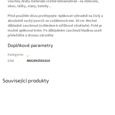
všechny druhy materiálů včetně klimamebrán - na oblečení,
obuv, tašky, stany, batohy....
Před použitím dózu protřepejte. Aplikovat výhradně na čistý a
absolutně suchý povrch ze vzdálenosti min. 30 cm. Nechat
důkladně zaschnout (vzhledem k mřížkové struktuře). Poté je
možné aplikovat krém. Po důkladném zaschnutí hladkou useň
přeleštěte a drsnou zdrsněte.
Doplňkové parametry
Kategorie
:
_
EAN
:
4002092501010
Související produkty