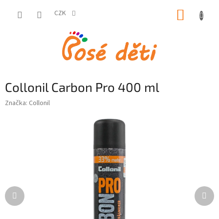
Přejít
NÁKUP
na
CZK
obsah
KOŠÍK
Collonil Carbon Pro 400 ml
Značka:
Collonil