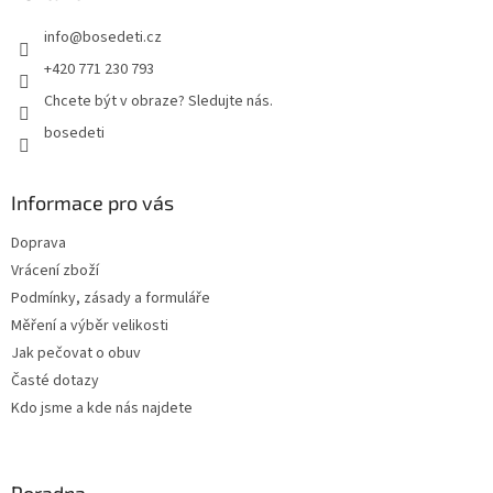
t
info
@
bosedeti.cz
í
+420 771 230 793
Chcete být v obraze? Sledujte nás.
bosedeti
Informace pro vás
Doprava
Vrácení zboží
Podmínky, zásady a formuláře
Měření a výběr velikosti
Jak pečovat o obuv
Časté dotazy
Kdo jsme a kde nás najdete