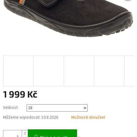
1 999 Kč
Měrná
Velikost
cena:
Můžeme expedovat:
10.8.2026
Možnosti doručení