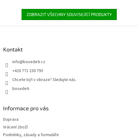
ZOBRAZIT VŠECHNY SOUVISEJÍCÍ PRODUKTY
Z
á
p
a
Kontakt
t
info
@
bosedeti.cz
í
+420 771 230 793
Chcete být v obraze? Sledujte nás.
bosedeti
Informace pro vás
Doprava
Vrácení zboží
Podmínky, zásady a formuláře