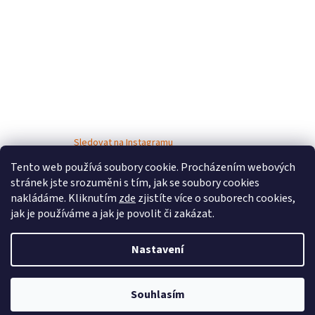
Sledovat na Instagramu
Tento web používá soubory cookie. Procházením webových
stránek jste srozuměni s tím, jak se soubory cookies
nakládáme. Kliknutím
zde
zjistíte více o souborech cookies,
jak je používáme a jak je povolit či zakázat.
Nastavení
Vytvořil Shoptet
Souhlasím
Copyright 2026
Bosé děti
. Všechna práva vyhrazena.