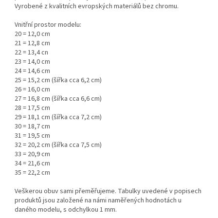
Vyrobené z kvalitních evropských materiálů bez chromu.
Vnitřní prostor modelu:
20 = 12,0 cm
21 = 12,8 cm
22 = 13,4 cn
23 = 14,0 cm
24 = 14,6 cm
25 = 15,2 cm (šířka cca 6,2 cm)
26 = 16,0 cm
27 = 16,8 cm (šířka cca 6,6 cm)
28 = 17,5 cm
29 = 18,1 cm (šířka cca 7,2 cm)
30 = 18,7 cm
31 = 19,5 cm
32 = 20,2 cm (šířka cca 7,5 cm)
33 = 20,9 cm
34 = 21,6 cm
35 = 22,2 cm
Veškerou obuv sami přeměřujeme. Tabulky uvedené v popisech
produktů jsou založené na námi naměřených hodnotách u
daného modelu,
s odchylkou 1 mm.