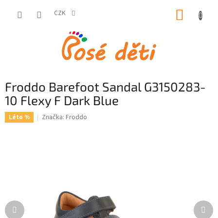
Přejít
NÁKUP
na
CZK
obsah
KOŠÍK
Froddo Barefoot Sandal G3150283-
10 Flexy F Dark Blue
Značka:
Froddo
Léto %