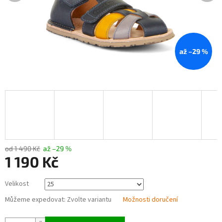
až –29 %
od 1 490 Kč
až –29 %
1 190 Kč
Měrná
Velikost
cena:
Můžeme expedovat:
Zvolte variantu
Možnosti doručení