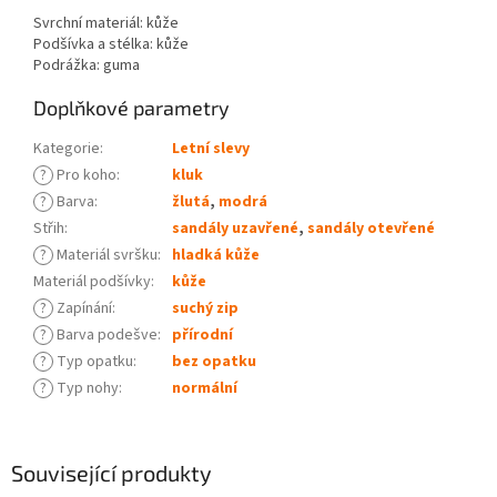
Svrchní materiál: kůže
Podšívka a stélka: kůže
Podrážka: guma
Doplňkové parametry
Kategorie
:
Letní slevy
?
Pro koho
:
kluk
?
Barva
:
žlutá
,
modrá
Střih
:
sandály uzavřené
,
sandály otevřené
?
Materiál svršku
:
hladká kůže
Materiál podšívky
:
kůže
?
Zapínání
:
suchý zip
?
Barva podešve
:
přírodní
?
Typ opatku
:
bez opatku
?
Typ nohy
:
normální
Související produkty