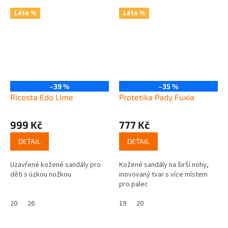
Léto %
Léto %
–39 %
–35 %
Ricosta Edo Lime
Protetika Pady Fuxia
999 Kč
777 Kč
DETAIL
DETAIL
Uzavřené kožené sandály pro
Kožené sandály na širší nohy,
děti s úzkou nožkou
inovovaný tvar s více místem
pro palec
20
26
19
20