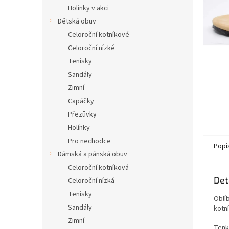
n
Holínky v akci
e
Dětská obuv
l
Celoroční kotníkové
Celoroční nízké
Tenisky
Sandály
Zimní
Capáčky
Přezůvky
Holínky
Pro nechodce
Popi
Dámská a pánská obuv
Celoroční kotníková
Det
Celoroční nízká
Tenisky
Oblí
Sandály
kotní
Zimní
Tenk