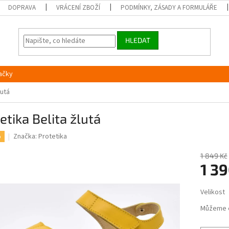
DOPRAVA
VRÁCENÍ ZBOŽÍ
PODMÍNKY, ZÁSADY A FORMULÁŘE
HLEDAT
ačky
lutá
etika Belita žlutá
Značka:
Protetika
%
1 849 Kč
1 39
Měrná
Velikost
cena:
Můžeme 