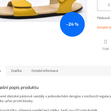
Páskové s
–24 %
Detailní 
TISK
s
Značka
Ostatní informace
ailní popis produktu
bené dámské páskové sandály v jednoduchém designu s možností regulac
ku i přes prstní klouby.
á podrážka, příjemná vyměkčená stélka. Sedí i na užší patu/kotník