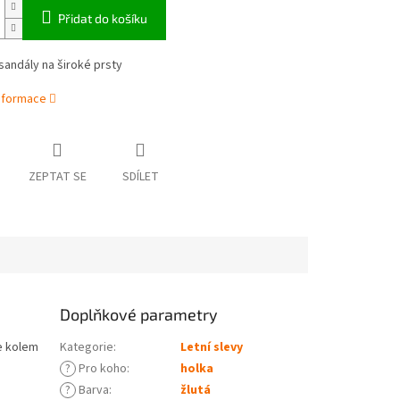
Přidat do košíku
andály na široké prsty
informace
ZEPTAT SE
SDÍLET
Doplňkové parametry
e kolem
Kategorie
:
Letní slevy
?
Pro koho
:
holka
?
Barva
:
žlutá