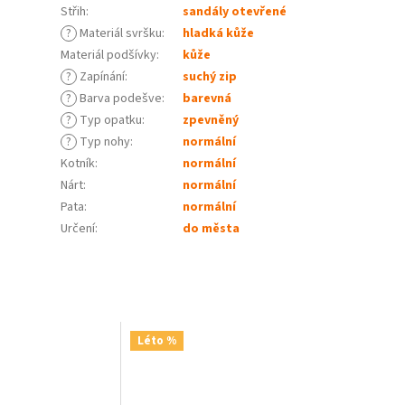
Střih
:
sandály otevřené
?
Materiál svršku
:
hladká kůže
Materiál podšívky
:
kůže
?
Zapínání
:
suchý zip
?
Barva podešve
:
barevná
?
Typ opatku
:
zpevněný
?
Typ nohy
:
normální
Kotník
:
normální
Nárt
:
normální
Pata
:
normální
Určení
:
do města
Léto %