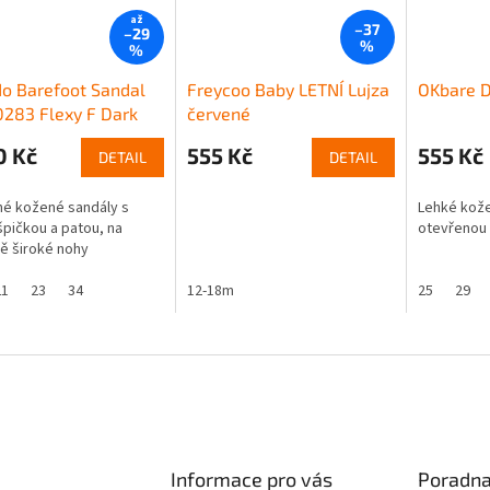
až
–37
–29
%
%
o Barefoot Sandal
Freycoo Baby LETNÍ Lujza
OKbare D
283 Flexy F Dark
červené
0 Kč
555 Kč
555 Kč
DETAIL
DETAIL
é kožené sandály s
Lehké kože
špičkou a patou, na
otevřenou 
ě široké nohy
21
23
34
12-18m
25
29
Informace pro vás
Poradn