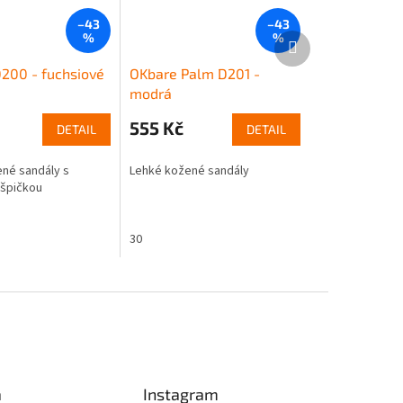
–43
–43
Další
%
%
produkt
200 - fuchsiové
OKbare Palm D201 -
modrá
555 Kč
DETAIL
DETAIL
né sandály s
Lehké kožené sandály
špičkou
30
a
Instagram