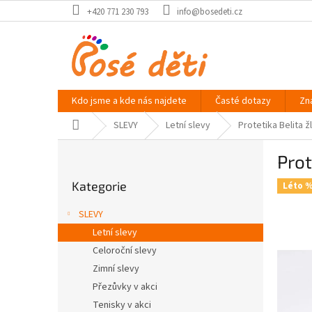
Přejít
+420 771 230 793
info@bosedeti.cz
na
obsah
Kdo jsme a kde nás najdete
Časté dotazy
Zn
Domů
SLEVY
Letní slevy
Protetika Belita ž
P
Prot
o
Přeskočit
s
Kategorie
kategorie
Léto 
t
r
SLEVY
a
Letní slevy
n
Celoroční slevy
n
í
Zimní slevy
p
Přezůvky v akci
a
Tenisky v akci