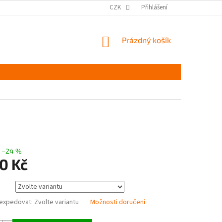
MĚŘENÍ A VÝBĚR VELIKOSTI
JAK PEČOVAT O OBUV
CZK
Přihlášení
ČASTÉ DOTAZ
NÁKUPNÍ
Prázdný košík
KOŠÍK
–24 %
0 Kč
expedovat:
Zvolte variantu
Možnosti doručení