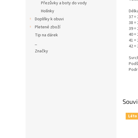
Přezůvky a boty do vody
Holínky
Délka
37 = 
Doplňky k obuvi
38 = 
Pletené zboží
39 = 
40 = 
Tip na dárek
41 = 
_
42 = 
Značky
Svrch
Podš
Podr
Souvi
Léto