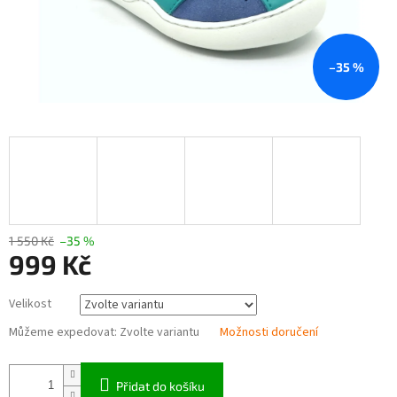
–35 %
1 550 Kč
–35 %
999 Kč
Měrná
Velikost
cena:
Můžeme expedovat:
Zvolte variantu
Možnosti doručení
Přidat do košíku