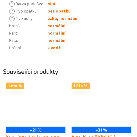
?
Barva podešve
:
bílá
?
Typ opatku
:
bez opatku
?
Typ nohy
:
úzká
,
normální
Kotník
:
normální
Nárt
:
normální
Pata
:
normální
Určení
:
k vodě
Související produkty
Léto %
Léto %
–21 %
–31 %
Koel Aurelia Champagne
Fare Bare A5161202 -