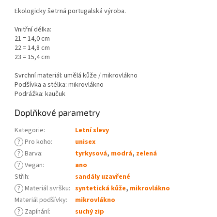
Ekologicky šetrná portugalská výroba.
Vnitřní délka:
21 = 14,0 cm
22 = 14,8 cm
23 = 15,4 cm
Svrchní materiál: umělá kůže / mikrovlákno
Podšívka a stélka: mikrovlákno
Podrážka: kaučuk
Doplňkové parametry
Kategorie
:
Letní slevy
?
Pro koho
:
unisex
?
Barva
:
tyrkysová
,
modrá
,
zelená
?
Vegan
:
ano
Střih
:
sandály uzavřené
?
Materiál svršku
:
syntetická kůže
,
mikrovlákno
Materiál podšívky
:
mikrovlákno
?
Zapínání
:
suchý zip