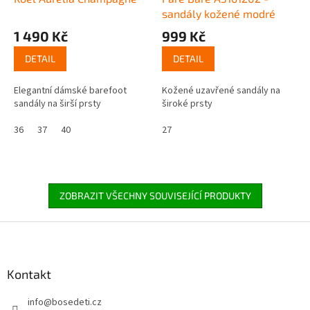
sandály kožené modré
1 490 Kč
999 Kč
DETAIL
DETAIL
Elegantní dámské barefoot
Kožené uzavřené sandály na
sandály na širší prsty
široké prsty
36
37
40
27
ZOBRAZIT VŠECHNY SOUVISEJÍCÍ PRODUKTY
Z
á
p
a
Kontakt
t
info
@
bosedeti.cz
í