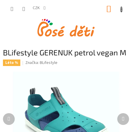
Přejít
NÁKUP
na
CZK
obsah
KOŠÍK
BLifestyle GERENUK petrol vegan M
Značka:
BLifestyle
Léto %