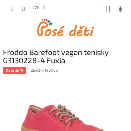
Přejít
NÁKUP
na
CZK
obsah
KOŠÍK
Froddo Barefoot vegan tenisky
G3130228-4 Fuxia
Značka:
Froddo
Ostatní %