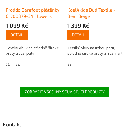
Froddo Barefoot plátěnky
Koel4kids Dud Textile -
G1700379-34 Flowers
Bear Beige
1 099 Kč
1 399 Kč
DETAIL
DETAIL
Textilní obuv na středně široké
Textilní obuv na úzkou patu,
prsty a užší patu
středně široké prsty a nižší nárt
31
32
27
ZOBRAZIT VŠECHNY SOUVISEJÍCÍ PRODUKTY
Z
á
p
a
Kontakt