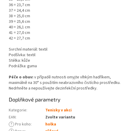
36 = 23,7 cm
37 = 24,4 cm
38 = 25,0 cm
39 = 25,6 cm
40 = 26,1 cm
41 = 27,0 cm
42 = 27,7 cm
Svrchní materiál: textil
Podšívka: textil
Stélka: kůže
Podrážka: guma
Péče o obuv:
v případě nutnosti omyjte vlhkým hadříkem,
maximálně na 30° s použitím neabrazivního čistícího prostředku.
Nedrhněte a nepoužívejte dezinfekční prostředky.
Doplňkové parametry
Kategorie
:
Tenisky v akci
EAN
:
Zvolte variantu
?
Pro koho
:
holka