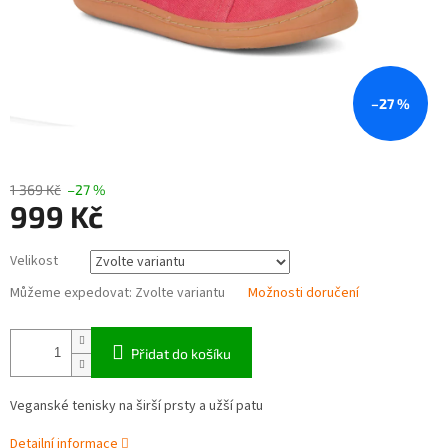
–27 %
1 369 Kč
–27 %
999 Kč
Měrná
Velikost
cena:
Můžeme expedovat:
Zvolte variantu
Možnosti doručení
Přidat do košíku
Veganské tenisky na širší prsty a užší patu
Detailní informace