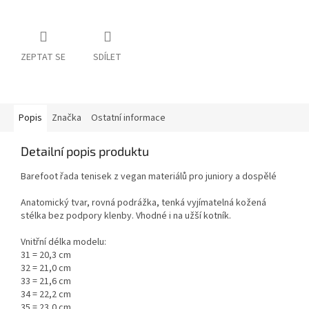
ZEPTAT SE
SDÍLET
Popis
Značka
Ostatní informace
Detailní popis produktu
Barefoot řada tenisek z vegan materiálů pro juniory a dospělé
Anatomický tvar, rovná podrážka, tenká vyjímatelná kožená
stélka bez podpory klenby. Vhodné i na užší kotník.
Vnitřní délka modelu:
31 = 20,3 cm
32 = 21,0 cm
33 = 21,6 cm
34 = 22,2 cm
35 = 23,0 cm