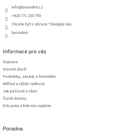
t
info
@
bosedeti.cz
í
+420 771 230 793
Chcete být v obraze? Sledujte nás.
bosedeti
Informace pro vás
Doprava
Vrácení zboží
Podmínky, zásady a formuláře
Měření a výběr velikosti
Jak pečovat o obuv
Časté dotazy
Kdo jsme a kde nás najdete
Poradna