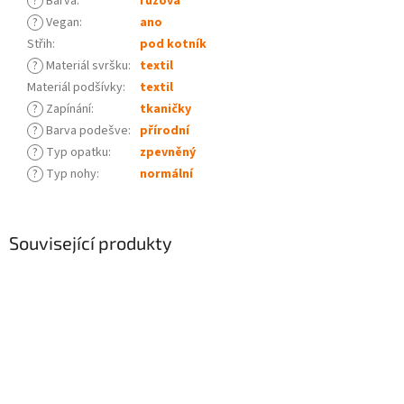
?
Barva
:
růžová
?
Vegan
:
ano
Střih
:
pod kotník
?
Materiál svršku
:
textil
Materiál podšívky
:
textil
?
Zapínání
:
tkaničky
?
Barva podešve
:
přírodní
?
Typ opatku
:
zpevněný
?
Typ nohy
:
normální
Související produkty