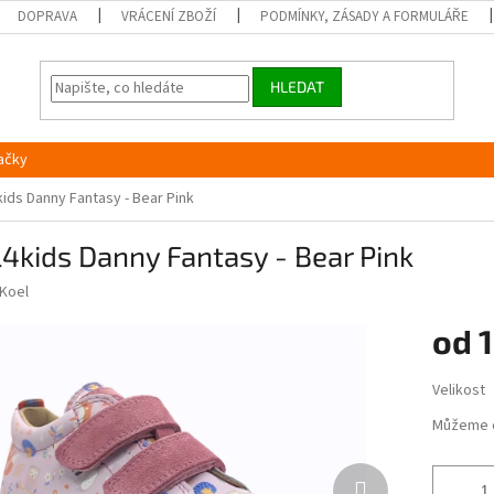
DOPRAVA
VRÁCENÍ ZBOŽÍ
PODMÍNKY, ZÁSADY A FORMULÁŘE
HLEDAT
ačky
ids Danny Fantasy - Bear Pink
4kids Danny Fantasy - Bear Pink
Koel
od
1
Měrná
Velikost
cena:
Můžeme 