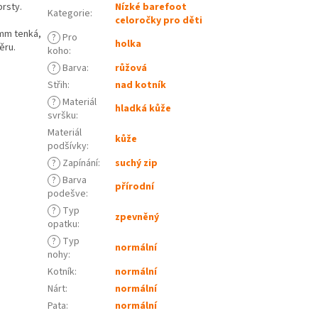
prsty.
Nízké barefoot
Kategorie
:
celoročky pro děti
mm tenká,
?
Pro
holka
ěru.
koho
:
?
Barva
:
růžová
Střih
:
nad kotník
?
Materiál
hladká kůže
svršku
:
Materiál
kůže
podšívky
:
?
Zapínání
:
suchý zip
?
Barva
přírodní
podešve
:
?
Typ
zpevněný
opatku
:
?
Typ
normální
nohy
:
Kotník
:
normální
Nárt
:
normální
Pata
:
normální