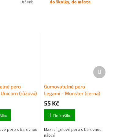
Určení
:
do školky
,
do města
Další
produkt
elné pero
Gumovatelné pero
 Unicorn (růžová)
Legami - Monster (černá)
55 Kč
šíku
Do košíku
ové pero s barevnou
Mazací gelové pero s barevnou
náplní