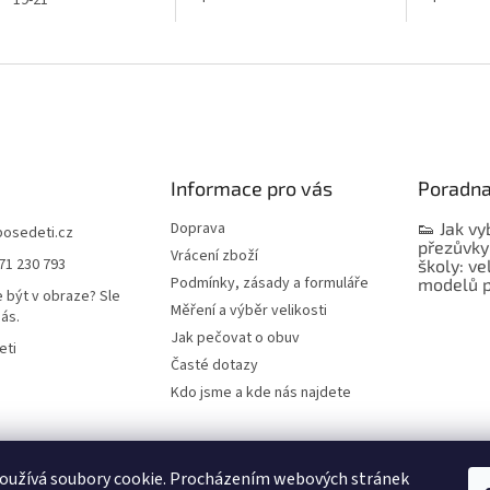
19-21
Informace pro vás
Poradn
Doprava
👟 Jak vy
bosedeti.cz
přezůvky
Vrácení zboží
71 230 793
školy: ve
Podmínky, zásady a formuláře
modelů p
 být v obraze? Sle
Měření a výběr velikosti
nás.
Jak pečovat o obuv
eti
Časté dotazy
Kdo jsme a kde nás najdete
oužívá soubory cookie. Procházením webových stránek