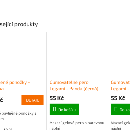
sející produkty
ěné ponožky -
Gumovatelné pero
Gumovat
ka
Legami - Panda (černá)
Legami -
55 Kč
55 Kč
č
DETAIL
Do košíku
Do ko
 bavlněné ponožky s
em
Mazací gelové pero s barevnou
Mazací gel
náplní
náplní