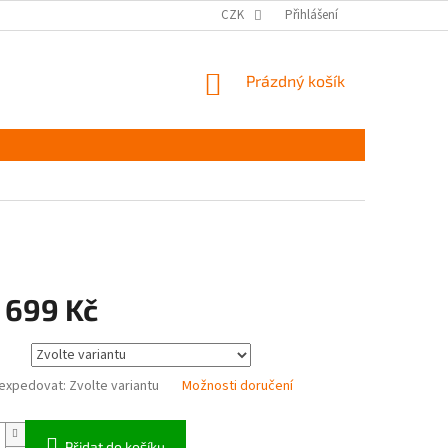
MĚŘENÍ A VÝBĚR VELIKOSTI
JAK PEČOVAT O OBUV
CZK
Přihlášení
ČASTÉ DOTAZ
NÁKUPNÍ
Prázdný košík
KOŠÍK
 699 Kč
expedovat:
Zvolte variantu
Možnosti doručení
Přidat do košíku