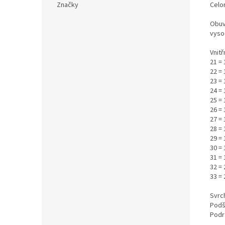
Celor
Značky
Obuv
vyso
Vnitř
21 =
22 =
23 = 
24 = 
25 = 
26 = 
27 = 
28 = 
29 = 
30 = 
31 = 
32 = 
33 = 
Svrc
Podš
Podr