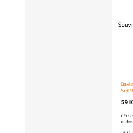
Souvi
Bavln
Srdíč
59 K
Dětské
motiv