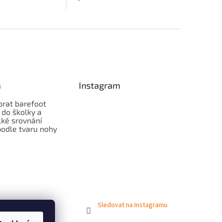
a
Instagram
brat barefoot
 do školky a
lké srovnání
odle tvaru nohy
Sledovat na Instagramu