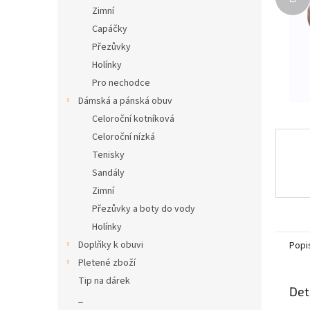
n
Zimní
e
Capáčky
l
Přezůvky
Holínky
Pro nechodce
Dámská a pánská obuv
Celoroční kotníková
Celoroční nízká
Tenisky
Sandály
Zimní
Přezůvky a boty do vody
Holínky
Doplňky k obuvi
Popi
Pletené zboží
Tip na dárek
Det
_