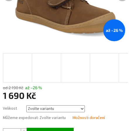
až –26 %
od 2 190 Kč
až –26 %
1 690 Kč
Měrná
Velikost
cena:
Můžeme expedovat:
Zvolte variantu
Možnosti doručení