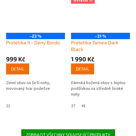
Ostatní %
–23 %
–31 %
Protetika II - Deny Bordo
Protetika Tamea Dark
Black
999 Kč
1 990 Kč
DETAIL
DETAIL
Zimní obuv na širší nohy,
Dámská kožená obuv s teplou
inovovaný tvar podešve
podšívkou na středně široké
nohy
21
37
41
ZOBRAZIT VŠECHNY SOUVISEJÍCÍ PRODUKTY