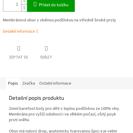
Přidat do košíku
Membránová obuv s vlněnou podšívkou na středně široké prsty
Detailní informace
ZEPTAT SE
SDÍLET
Popis
Značka
Ostatní informace
Detailní popis produktu
Zimní barefoot boty pro děti s teplou podšívkou ze 100% vlny.
Membrána pro vyšší odolnost i ve vlhkém počasí, všitý jazyk
proti sněhu.
Obuv má nulový drop, anatomicky tvarovanou špici a je velmi