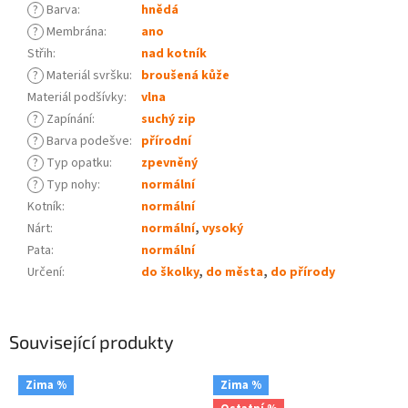
?
Barva
:
hnědá
?
Membrána
:
ano
Střih
:
nad kotník
?
Materiál svršku
:
broušená kůže
Materiál podšívky
:
vlna
?
Zapínání
:
suchý zip
?
Barva podešve
:
přírodní
?
Typ opatku
:
zpevněný
?
Typ nohy
:
normální
Kotník
:
normální
Nárt
:
normální
,
vysoký
Pata
:
normální
Určení
:
do školky
,
do města
,
do přírody
Související produkty
Zima %
Zima %