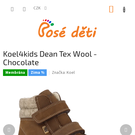
Přejít
NÁKUP
na
CZK
obsah
KOŠÍK
Koel4kids Dean Tex Wool -
Chocolate
Značka:
Koel
Membrána
Zima %