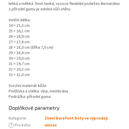
lehká a měkká.
5mm tenká, vysoce flexibilní podešev Bernardino
z přírodní gumy je odolná vůči otěru.
Vnitřní délka:
24 = 15,3 cm
25 = 16,1 cm
26 = 16,9 cm
27 = 17,6 cm
28 = 18,0 cm (šířka 7,0 cm)
29 = 18,4 cm
30 = 19,0 cm
31 = 19,7 cm
32 = 20,3 cm
33 = 21,0 cm
Svrchní materiál: kůže
Podšívka a stélka: vlna, membrána
Podrážka: přírodní guma
Doplňkové parametry
Kategorie
:
Zimní barefoot boty ve výprodeji
?
Pro koho
:
unisex