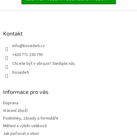
Z
á
p
a
Kontakt
t
info
@
bosedeti.cz
í
+420 771 230 793
Chcete být v obraze? Sledujte nás.
bosedeti
Informace pro vás
Doprava
Vrácení zboží
Podmínky, zásady a formuláře
Měření a výběr velikosti
Jak pečovat o obuv