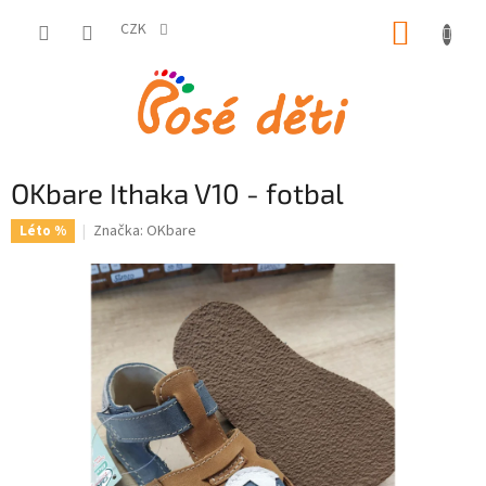
Přejít
NÁKUP
na
CZK
obsah
KOŠÍK
OKbare Ithaka V10 - fotbal
Značka:
OKbare
Léto %