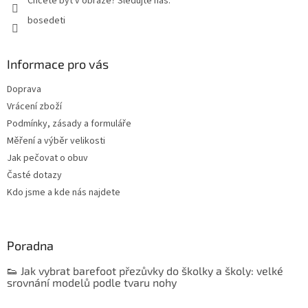
Chcete být v obraze? Sledujte nás.
bosedeti
Informace pro vás
Doprava
Vrácení zboží
Podmínky, zásady a formuláře
Měření a výběr velikosti
Jak pečovat o obuv
Časté dotazy
Kdo jsme a kde nás najdete
Poradna
👟 Jak vybrat barefoot přezůvky do školky a školy: velké
srovnání modelů podle tvaru nohy