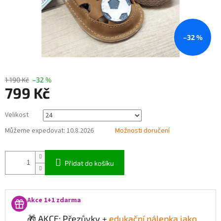
–32 %
1 190 Kč
–32 %
799 Kč
Měrná
Velikost
cena:
Můžeme expedovat:
10.8.2026
Možnosti doručení
Přidat do košíku
Akce 1+1 zdarma
🎁 AKCE: Přezůvky +
edukační nálepka jako