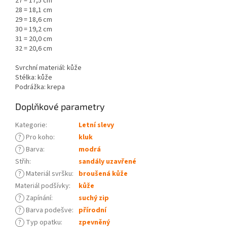
27 = 17,5 cm
28 = 18,1 cm
29 = 18,6 cm
30 = 19,2 cm
31 = 20,0 cm
32 = 20,6 cm
Svrchní materiál: kůže
Stélka: kůže
Podrážka: krepa
Doplňkové parametry
Kategorie
:
Letní slevy
?
Pro koho
:
kluk
?
Barva
:
modrá
Střih
:
sandály uzavřené
?
Materiál svršku
:
broušená kůže
Materiál podšívky
:
kůže
?
Zapínání
:
suchý zip
?
Barva podešve
:
přírodní
?
Typ opatku
:
zpevněný