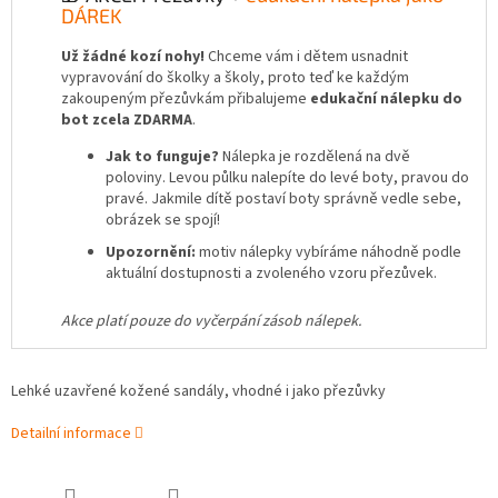
DÁREK
Už žádné kozí nohy!
Chceme vám i dětem usnadnit
vypravování do školky a školy, proto teď ke každým
zakoupeným přezůvkám přibalujeme
edukační nálepku do
bot zcela ZDARMA
.
Jak to funguje?
Nálepka je rozdělená na dvě
poloviny. Levou půlku nalepíte do levé boty, pravou do
pravé. Jakmile dítě postaví boty správně vedle sebe,
obrázek se spojí!
Upozornění:
motiv nálepky vybíráme náhodně podle
aktuální dostupnosti a zvoleného vzoru přezůvek.
Akce platí pouze do vyčerpání zásob nálepek.
Lehké uzavřené kožené sandály, vhodné i jako přezůvky
Detailní informace