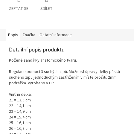
ZEPTAT SE
SDÍLET
Popis
Značka
Ostatní informace
Detailní popis produktu
Kožené sandálky anatomického tvaru.
Regulace pomocí 3 suchých zipů. Možnost úpravy délky pásků
suchého zipu jednoduchým zastřižením v místě prošití. 2mm
podrážka. Vyrobeno v ČR
Vnitřní délka:
21 = 13,5 cm
22 = 14,1 cm
23 = 14,9 cm
24 = 15,4 cm
25 = 16,1 cm
26 = 16,8 cm