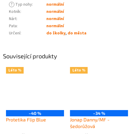
?
Typ nohy
:
normální
Kotník
:
normální
Nárt
:
normální
Pata
:
normální
Určení
:
do školky
,
do města
Související produkty
Léto %
Léto %
–40 %
–34 %
Protetika Flip Blue
Jonap Danny/MF -
šedorůžová