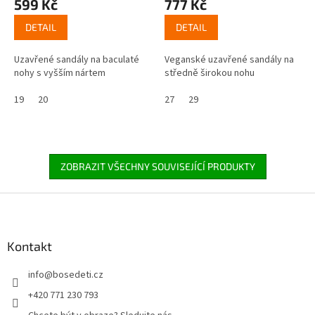
599 Kč
777 Kč
DETAIL
DETAIL
Uzavřené sandály na baculaté
Veganské uzavřené sandály na
nohy s vyšším nártem
středně širokou nohu
19
20
27
29
ZOBRAZIT VŠECHNY SOUVISEJÍCÍ PRODUKTY
Z
á
p
a
Kontakt
t
info
@
bosedeti.cz
í
+420 771 230 793