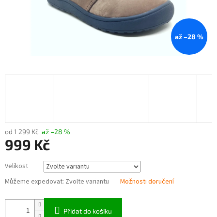
až –28 %
od 1 299 Kč
až –28 %
999 Kč
Měrná
Velikost
cena:
Můžeme expedovat:
Zvolte variantu
Možnosti doručení
Přidat do košíku