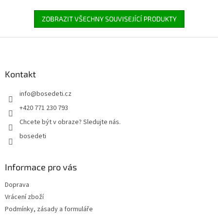
ZOBRAZIT VŠECHNY SOUVISEJÍCÍ PRODUKTY
Z
á
p
a
Kontakt
t
info
@
bosedeti.cz
í
+420 771 230 793
Chcete být v obraze? Sledujte nás.
bosedeti
Informace pro vás
Doprava
Vrácení zboží
Podmínky, zásady a formuláře