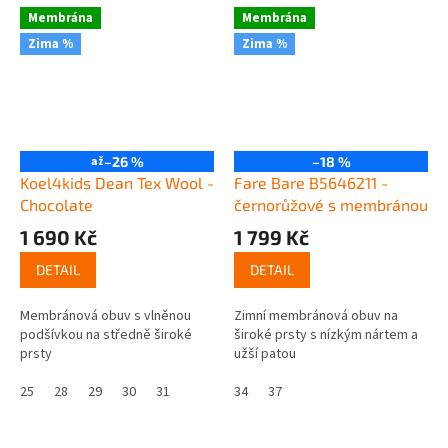
Membrána
Membrána
Zima %
Zima %
až
–26 %
–18 %
Koel4kids Dean Tex Wool -
Fare Bare B5646211 -
Chocolate
černorůžové s membránou
1 690 Kč
1 799 Kč
DETAIL
DETAIL
Membránová obuv s vlněnou
Zimní membránová obuv na
podšívkou na středně široké
široké prsty s nízkým nártem a
prsty
užší patou
25
28
29
30
31
34
37