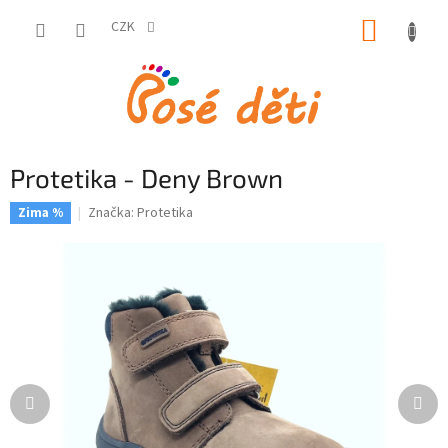
Přejít
NÁKUP
na
CZK
obsah
KOŠÍK
Protetika - Deny Brown
Značka:
Protetika
Zima %