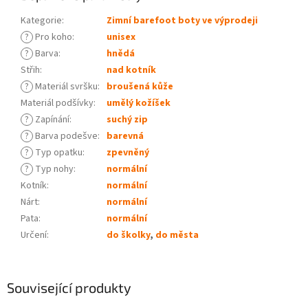
Kategorie
:
Zimní barefoot boty ve výprodeji
?
Pro koho
:
unisex
?
Barva
:
hnědá
Střih
:
nad kotník
?
Materiál svršku
:
broušená kůže
Materiál podšívky
:
umělý kožíšek
?
Zapínání
:
suchý zip
?
Barva podešve
:
barevná
?
Typ opatku
:
zpevněný
?
Typ nohy
:
normální
Kotník
:
normální
Nárt
:
normální
Pata
:
normální
Určení
:
do školky
,
do města
Související produkty