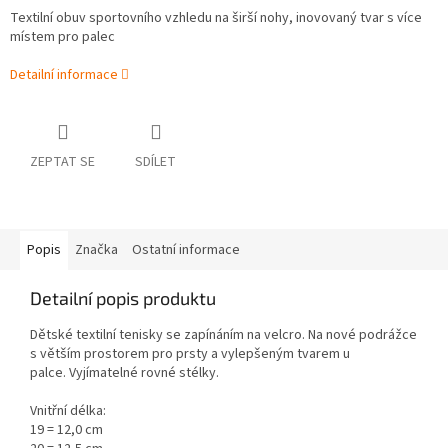
Textilní obuv sportovního vzhledu na širší nohy, inovovaný tvar
s více
místem pro palec
Detailní informace
ZEPTAT SE
SDÍLET
Popis
Značka
Ostatní informace
Detailní popis produktu
Dětské textilní tenisky se zapínáním na velcro. N
a nové podrážce
s větším prostorem pro prsty a vylepšeným tvarem u
palce.
Vyjímatelné rovné stélky.
Vnitřní délka:
19 = 12,0 cm