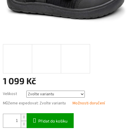
1 099 Kč
Měrná
Velikost
cena:
Můžeme expedovat:
Zvolte variantu
Možnosti doručení
Přidat do košíku