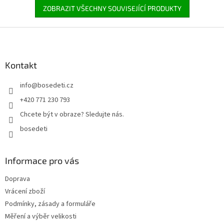
ZOBRAZIT VŠECHNY SOUVISEJÍCÍ PRODUKTY
Z
á
p
a
Kontakt
t
info
@
bosedeti.cz
í
+420 771 230 793
Chcete být v obraze? Sledujte nás.
bosedeti
Informace pro vás
Doprava
Vrácení zboží
Podmínky, zásady a formuláře
Měření a výběr velikosti