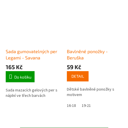
Sada gumovatelných per
Bavlněné ponožky -
Legami - Savana
Beruška
165 Kč
59 Kč
DETAIL
Do košíku
Dětské bavlněné ponožky s
Sada mazacích gelových per s
motivem
náplní ve třech barvách
16-18
19-21