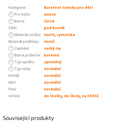
Kategorie
:
Barefoot tenisky pro děti
?
Pro koho
:
unisex
?
Barva
:
černá
Střih
:
pod kotník
?
Materiál svršku
:
textil
,
syntetika
Materiál podšívky
:
textil
?
Zapínání
:
suchý zip
?
Barva podešve
:
barevná
?
Typ opatku
:
zpevněný
?
Typ nohy
:
normální
Kotník
:
normální
Nárt
:
normální
Pata
:
normální
Určení
:
do školky
,
do školy
,
na hřiště
Související produkty