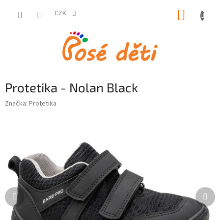
Přejít
NÁKUP
na
CZK
obsah
KOŠÍK
Protetika - Nolan Black
Značka:
Protetika