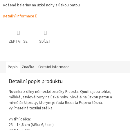
Kožené baleríny na úzké nohy s úzkou patou
Detailní informace
ZEPTAT SE
SDÍLET
Popis
Značka
Ostatní informace
Detailní popis produktu
Novinka z dílny německé značky Ricosta. Qnuffs jsou lehké,
měkké, stylové boty na úzké nohy. Skvělé na úzkou patou a
mírně širší prsty, kterým je řada Ricosta Pepino těsná.
Vyjímatelná textilní stélka.
Vnitřní délka:
23 = 14,8 cm (šířka 6,4 cm)