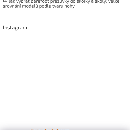
👟 Jak vybrat barefoot přezůvky do školky a školy: velké
srovnání modelů podle tvaru nohy
Instagram