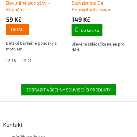
Bavlněné ponožky -
Stavebnice De
Kopačák
Bouwplaats Swan
59 Kč
149 Kč
DETAIL
Do košíku
Dětské bavlněné ponožky s
Dřevěná skládačka nejen pro
motivem
děti
16-18
19-21
ZOBRAZIT VŠECHNY SOUVISEJÍCÍ PRODUKTY
Z
á
p
a
Kontakt
t