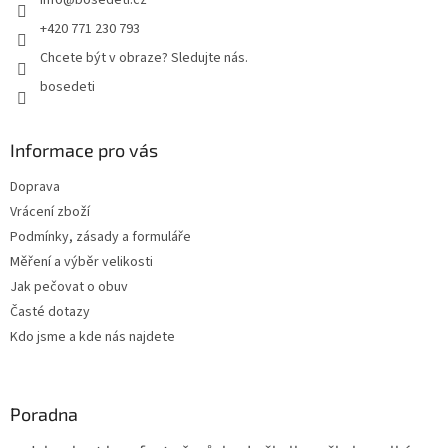
info
@
bosedeti.cz
í
+420 771 230 793
Chcete být v obraze? Sledujte nás.
bosedeti
Informace pro vás
Doprava
Vrácení zboží
Podmínky, zásady a formuláře
Měření a výběr velikosti
Jak pečovat o obuv
Časté dotazy
Kdo jsme a kde nás najdete
Poradna