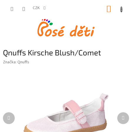
Přejít
NÁKUP
na
CZK
obsah
KOŠÍK
Qnuffs Kirsche Blush/Comet
Značka:
Qnuffs