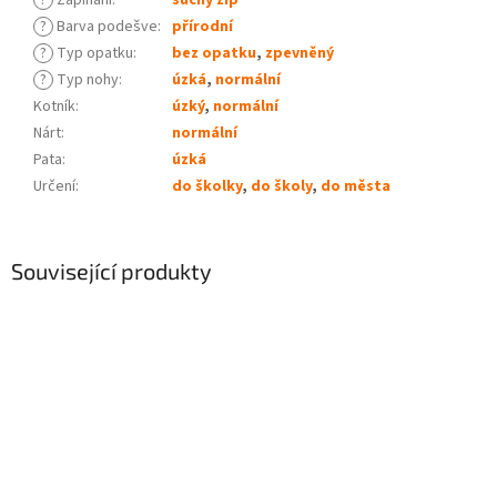
?
Zapínání
:
suchý zip
?
Barva podešve
:
přírodní
?
Typ opatku
:
bez opatku
,
zpevněný
?
Typ nohy
:
úzká
,
normální
Kotník
:
úzký
,
normální
Nárt
:
normální
Pata
:
úzká
Určení
:
do školky
,
do školy
,
do města
Související produkty