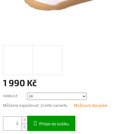
1 990 Kč
Měrná
Velikost
cena:
Můžeme expedovat:
Zvolte variantu
Možnosti doručení
Přidat do košíku