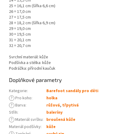
24 = 15,5 cm
25 = 16,1 cm (šířka 6,6 cm)
26 = 17,0 cm
27 = 17,5 cm
28 = 18,2 cm (šířka 6,9 cm)
29 = 19,0 cm
30 = 19,5 cm
31 = 20,1 cm
32 = 20,7 cm
Svrchní materiál: kůže
Podšívka a stélka: kůže
Podrážka: přírodní kaučuk
Doplňkové parametry
Kategorie
:
Barefoot sandály pro děti
?
Pro koho
:
holka
?
Barva
:
růžová
,
třpytivá
Střih
:
baleríny
?
Materiál svršku
:
broušená kůže
Materiál podšívky
:
kůže