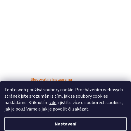
Sledovat na Instagramu
Tento web používá soubory cookie. Procházením webových
stránek jste srozuměni s tím, jak se soubory cookies
nakládáme. Kliknutím
zde
zjistíte více o souborech cookies,
jak je používáme a jak je povolit či zakázat.
Nastavení
Vytvořil Shoptet