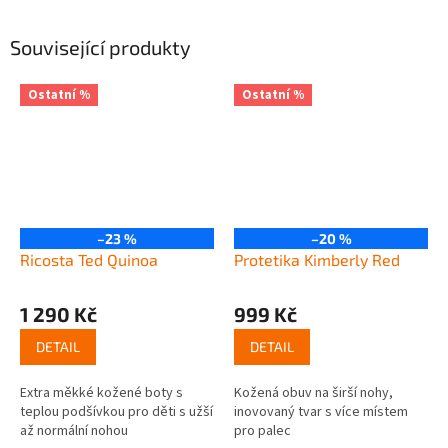
Související produkty
Ostatní %
Ostatní %
–23 %
–20 %
Ricosta Ted Quinoa
Protetika Kimberly Red
1 290 Kč
999 Kč
DETAIL
DETAIL
Extra měkké kožené boty s
Kožená obuv na širší nohy,
teplou podšívkou pro děti s užší
inovovaný tvar s více místem
až normální nohou
pro palec