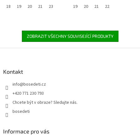
18
19
20
21
23
19
20
21
22
ZOBRAZIT VŠECHNY SOUVISEJÍCÍ PRODUKTY
Z
á
p
a
Kontakt
t
info
@
bosedeti.cz
í
+420 771 230 793
Chcete být v obraze? Sledujte nás.
bosedeti
Informace pro vás