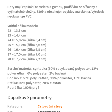
Boty mají zapínání na velcro s gumou, podšívku ze síťoviny a
vyjímatelné vložky. Stélka obsahuje recyklovaná vlákna. Výrobek
neobsahuje PVC.
Vnitřní délka modelu:
22 = 13,8 cm
23 = 14,4 cm
24 = 15,0 cm (šířka 6,4 cm)
25 = 15,8 cm (šířka 6,6 cm)
26 = 16,4 cm (šířka 6,8 cm)
27 = 17,0 cm (šířka 7,0 cm)
28 = 17,7 cm (šířka 7,2 cm)
Svrchní materiál: syntetika (
80% recyklovaný polyester, 12%
polyurethan, 6% polyester, 2% bavlna)
Podšívka:
60% polyurethan, 30% polyester, 10% bavlna
Stélka:
80% polyester, 20% elastan
Podrážka: 100% pryž
Doplňkové parametry
Kategorie
:
Celoroční slevy