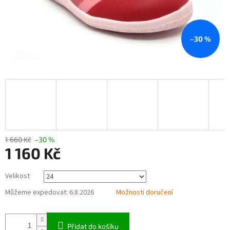
–30 %
1 660 Kč
–30 %
1 160 Kč
Měrná
Velikost
cena:
Můžeme expedovat:
6.8.2026
Možnosti doručení
Přidat do košíku