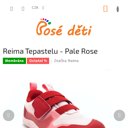
Přejít
NÁKUP
na
CZK
obsah
KOŠÍK
Reima Tepastelu - Pale Rose
Značka:
Reima
Membrána
Ostatní %