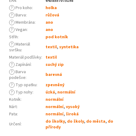
EAN
:
6438557075198
?
Pro koho
:
holka
?
Barva
:
růžová
?
Membrána
:
ano
?
Vegan
:
ano
Střih
:
pod kotník
?
Materiál
textil
,
syntetika
svršku
:
Materiál podšívky
:
textil
?
Zapínání
:
suchý zip
?
Barva
barevná
podešve
:
?
Typ opatku
:
zpevněný
?
Typ nohy
:
úzká
,
normální
Kotník
:
normální
Nárt
:
normální
,
vysoký
Pata
:
normální
,
široká
do školky
,
do školy
,
do města
,
do
Určení
:
přírody