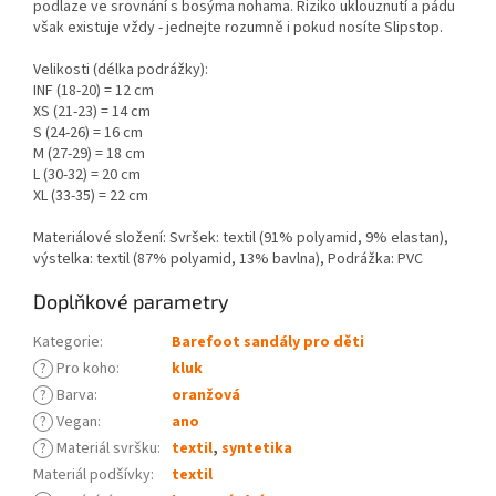
podlaze ve srovnání s bosýma nohama. Riziko uklouznutí a pádu
však existuje vždy - jednejte rozumně i pokud nosíte Slipstop.
Velikosti (délka podrážky):
INF (18-20) = 12 cm
XS (21-23) = 14 cm
S (24-26) = 16 cm
M (27-29) = 18 cm
L (30-32) = 20 cm
XL (33-35) = 22 cm
Materiálové složení: Svršek: textil (91% polyamid, 9% elastan),
výstelka: textil (87% polyamid, 13% bavlna), Podrážka: PVC
Doplňkové parametry
Kategorie
:
Barefoot sandály pro děti
?
Pro koho
:
kluk
?
Barva
:
oranžová
?
Vegan
:
ano
?
Materiál svršku
:
textil
,
syntetika
Materiál podšívky
:
textil