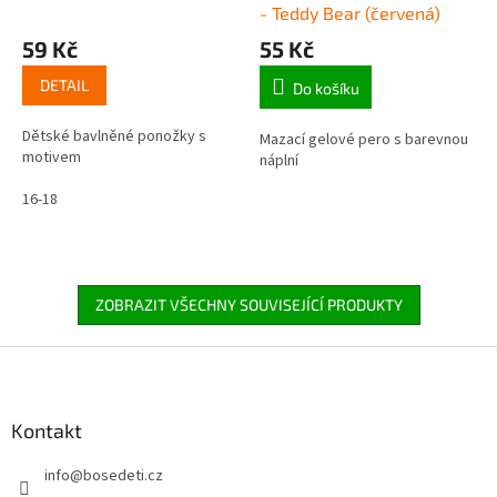
- Teddy Bear (červená)
59 Kč
55 Kč
DETAIL
Do košíku
Dětské bavlněné ponožky s
Mazací gelové pero s barevnou
motivem
náplní
16-18
ZOBRAZIT VŠECHNY SOUVISEJÍCÍ PRODUKTY
Z
á
p
a
Kontakt
t
info
@
bosedeti.cz
í