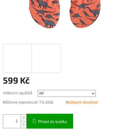
599 Kč
Měrná
Velikost capáčků
cena:
Můžeme expedovat:
7.8.2026
Možnosti doručení
Přidat do košíku