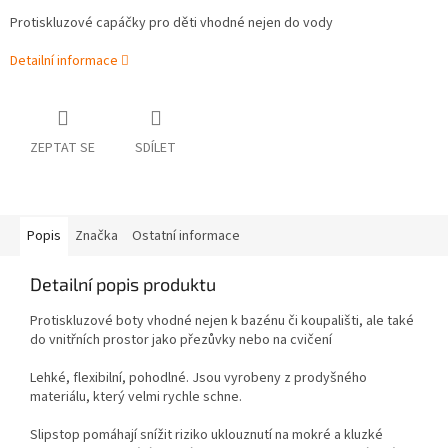
Protiskluzové capáčky pro děti vhodné nejen do vody
Detailní informace
ZEPTAT SE
SDÍLET
Popis
Značka
Ostatní informace
Detailní popis produktu
Protiskluzové boty vhodné nejen k bazénu či koupališti, ale také
do vnitřních prostor jako přezůvky nebo na cvičení
Lehké, flexibilní, pohodlné. Jsou vyrobeny z prodyšného
materiálu, který velmi rychle schne.
Slipstop pomáhají snížit riziko uklouznutí na mokré a kluzké