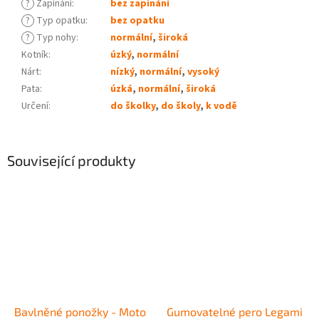
?
Zapínání
:
bez zapínání
?
Typ opatku
:
bez opatku
?
Typ nohy
:
normální
,
široká
Kotník
:
úzký
,
normální
Nárt
:
nízký
,
normální
,
vysoký
Pata
:
úzká
,
normální
,
široká
Určení
:
do školky
,
do školy
,
k vodě
Související produkty
Bavlněné ponožky - Moto
Gumovatelné pero Legami