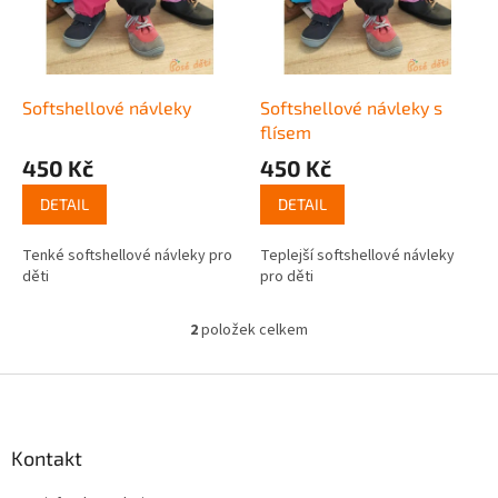
s
u
p
k
r
t
o
ů
d
Softshellové návleky
Softshellové návleky s
u
flísem
k
450 Kč
450 Kč
t
ů
DETAIL
DETAIL
Tenké softshellové návleky pro
Teplejší softshellové návleky
děti
pro děti
2
položek celkem
O
v
l
Z
á
á
d
p
a
a
Kontakt
c
t
í