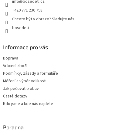
info
@
bosedeti.cz
í
p
r
+420 771 230 793
v
Chcete být v obraze? Sledujte nás.
k
y
bosedeti
v
ý
p
Informace pro vás
i
s
Doprava
u
Vrácení zboží
Podmínky, zásady a formuláře
Měření a výběr velikosti
Jak pečovat o obuv
Časté dotazy
Kdo jsme a kde nás najdete
Poradna