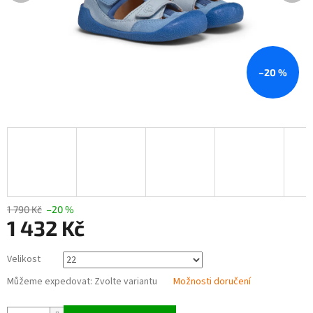
–20 %
1 790 Kč
–20 %
1 432 Kč
Měrná
Velikost
cena:
Můžeme expedovat:
Zvolte variantu
Možnosti doručení