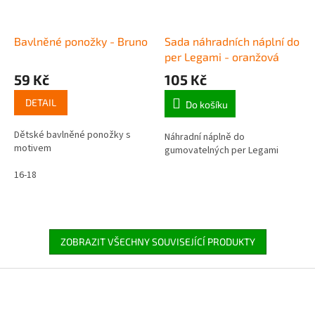
Bavlněné ponožky - Bruno
Sada náhradních náplní do
per Legami - oranžová
59 Kč
105 Kč
DETAIL
Do košíku
Dětské bavlněné ponožky s
Náhradní náplně do
motivem
gumovatelných per Legami
16-18
ZOBRAZIT VŠECHNY SOUVISEJÍCÍ PRODUKTY
Z
á
p