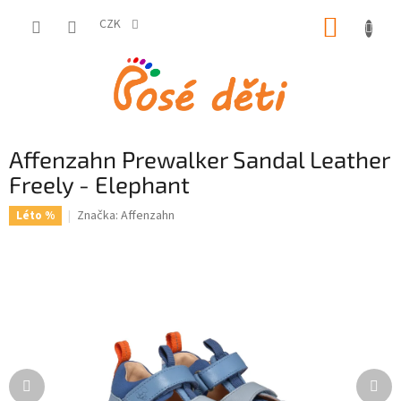
Přejít
NÁKUP
na
CZK
obsah
KOŠÍK
Affenzahn Prewalker Sandal Leather
Freely - Elephant
Značka:
Affenzahn
Léto %