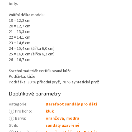
boty.
Vnitřní délka modelu:
19 = 12,2 cm
20 = 12,7 cm
21 = 13,3 cm
22 = 14,1 cm
23 = 14,6 cm
24 = 15,4 cm (šířka 6,0 cm)
25 = 16,0 cm (šířka 6,2 cm)
26 = 16,7 cm
Svrchní materiál: certifikovaná kůže
Podšívka: kůže
Podrážka: 30 % přírodní pryž, 70 % syntetická pryž
Doplňkové parametry
Kategorie
:
Barefoot sandály pro děti
?
Pro koho
:
kluk
?
Barva
:
oranžová
,
modrá
Střih
:
sandály uzavřené