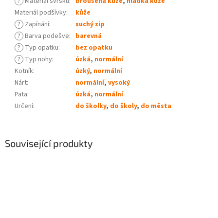
?
Materiál svršku
:
broušená kůže
,
hladká kůže
Materiál podšívky
:
kůže
?
Zapínání
:
suchý zip
?
Barva podešve
:
barevná
?
Typ opatku
:
bez opatku
?
Typ nohy
:
úzká
,
normální
Kotník
:
úzký
,
normální
Nárt
:
normální
,
vysoký
Pata
:
úzká
,
normální
Určení
:
do školky
,
do školy
,
do města
Související produkty