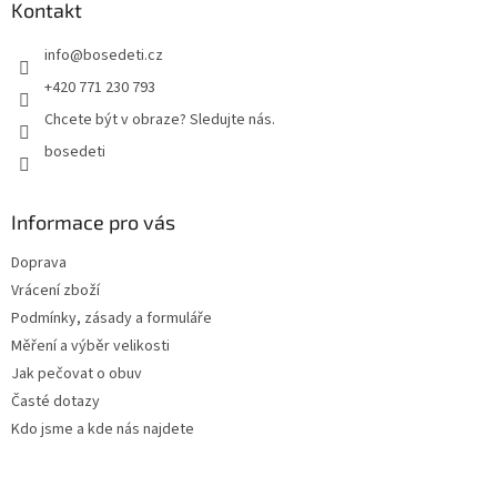
a
Kontakt
t
info
@
bosedeti.cz
í
+420 771 230 793
Chcete být v obraze? Sledujte nás.
bosedeti
Informace pro vás
Doprava
Vrácení zboží
Podmínky, zásady a formuláře
Měření a výběr velikosti
Jak pečovat o obuv
Časté dotazy
Kdo jsme a kde nás najdete