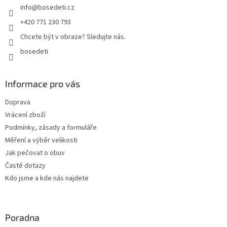
info
@
bosedeti.cz
í
+420 771 230 793
Chcete být v obraze? Sledujte nás.
bosedeti
Informace pro vás
Doprava
Vrácení zboží
Podmínky, zásady a formuláře
Měření a výběr velikosti
Jak pečovat o obuv
Časté dotazy
Kdo jsme a kde nás najdete
Poradna