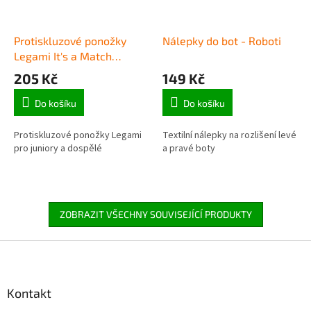
Protiskluzové ponožky
Nálepky do bot - Roboti
Legami It's a Match
(Adult) - Panda
205 Kč
149 Kč
Do košíku
Do košíku
Protiskluzové ponožky Legami
Textilní nálepky na rozlišení levé
pro juniory a dospělé
a pravé boty
ZOBRAZIT VŠECHNY SOUVISEJÍCÍ PRODUKTY
Z
á
p
a
Kontakt
t