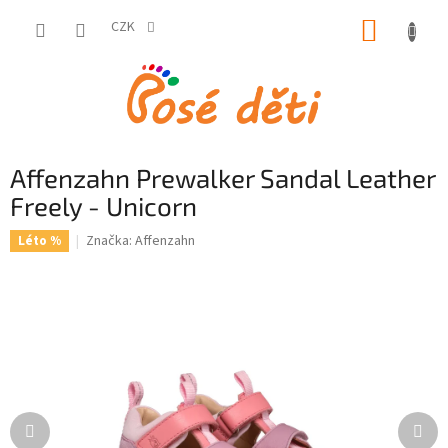
Přejít
NÁKUP
na
CZK
obsah
KOŠÍK
Affenzahn Prewalker Sandal Leather
Freely - Unicorn
Značka:
Affenzahn
Léto %