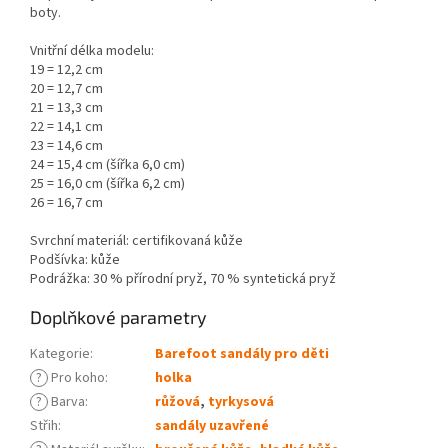
boty.
Vnitřní délka modelu:
19 = 12,2 cm
20 = 12,7 cm
21 = 13,3 cm
22 = 14,1 cm
23 = 14,6 cm
24 = 15,4 cm (šířka 6,0 cm)
25 = 16,0 cm (šířka 6,2 cm)
26 = 16,7 cm
Svrchní materiál: certifikovaná kůže
Podšívka: kůže
Podrážka: 30 % přírodní pryž, 70 % syntetická pryž
Doplňkové parametry
Kategorie
:
Barefoot sandály pro děti
?
Pro koho
:
holka
?
Barva
:
růžová
,
tyrkysová
Střih
:
sandály uzavřené