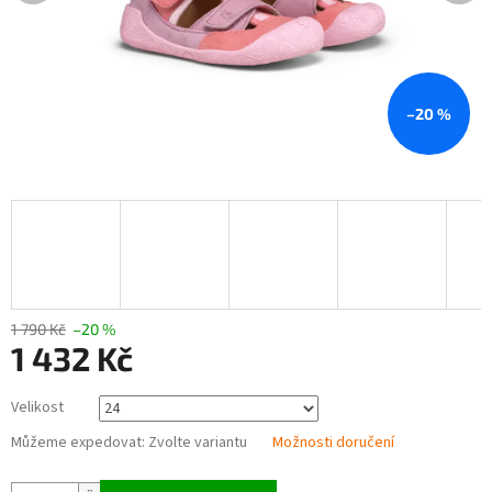
–20 %
1 790 Kč
–20 %
1 432 Kč
Měrná
Velikost
cena:
Můžeme expedovat:
Zvolte variantu
Možnosti doručení