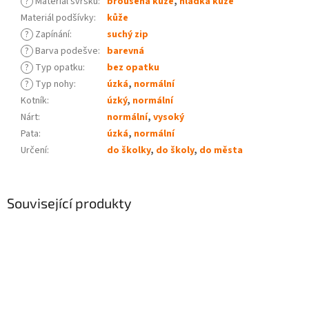
?
Materiál svršku
:
broušená kůže
,
hladká kůže
Materiál podšívky
:
kůže
?
Zapínání
:
suchý zip
?
Barva podešve
:
barevná
?
Typ opatku
:
bez opatku
?
Typ nohy
:
úzká
,
normální
Kotník
:
úzký
,
normální
Nárt
:
normální
,
vysoký
Pata
:
úzká
,
normální
Určení
:
do školky
,
do školy
,
do města
Související produkty