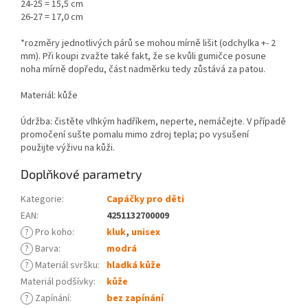
24-25 = 15,5 cm
26-27 = 17,0 cm
*rozměry jednotlivých párů se mohou mírně lišit (odchylka +- 2
mm). Při koupi zvažte také fakt, že se kvůli gumičce posune
noha mírně dopředu, část nadměrku tedy zůstává za patou.
Materiál: kůže
Údržba: čistěte vlhkým hadříkem, neperte, nemáčejte. V případě
promočení sušte pomalu mimo zdroj tepla; po vysušení
použijte výživu na kůži.
Doplňkové parametry
Kategorie
:
Capáčky pro děti
EAN
:
4251132700009
?
Pro koho
:
kluk
,
unisex
?
Barva
:
modrá
?
Materiál svršku
:
hladká kůže
Materiál podšívky
:
kůže
?
Zapínání
:
bez zapínání