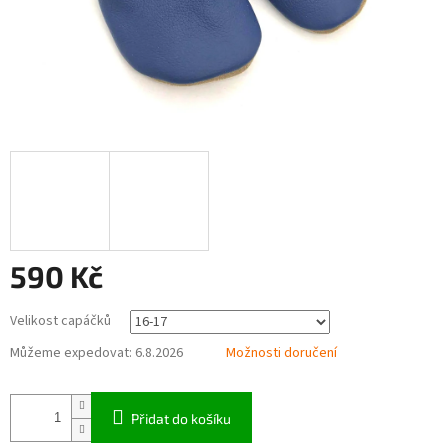
590 Kč
Měrná
Velikost capáčků
cena:
Můžeme expedovat:
6.8.2026
Možnosti doručení
Přidat do košíku