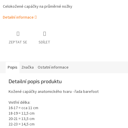
Celokožené capáčky na průměrné nožky
Detailní informace
ZEPTAT SE
SDÍLET
Popis
Značka
Ostatní informace
Detailní popis produktu
Kožené capáčky anatomického tvaru - řada barefoot
Vnitřní délka:
16-17 = cca 11 cm
18-19 = 12,5 cm
20-21 = 13,5 cm
22-23 = 14,5 cm