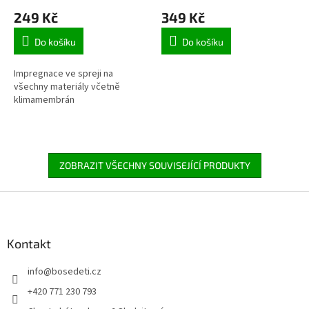
249 Kč
349 Kč
Do košíku
Do košíku
Impregnace ve spreji na
všechny materiály včetně
klimamembrán
ZOBRAZIT VŠECHNY SOUVISEJÍCÍ PRODUKTY
Z
á
p
a
Kontakt
t
info
@
bosedeti.cz
í
+420 771 230 793