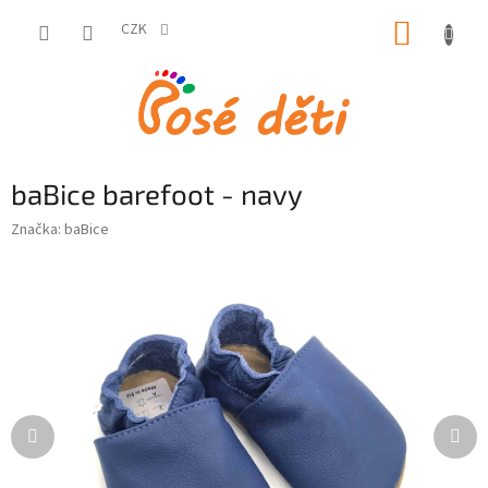
Přejít
NÁKUP
na
CZK
obsah
KOŠÍK
baBice barefoot - navy
Značka:
baBice