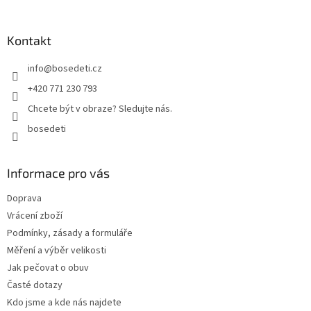
á
p
a
Kontakt
t
info
@
bosedeti.cz
í
+420 771 230 793
Chcete být v obraze? Sledujte nás.
bosedeti
Informace pro vás
Doprava
Vrácení zboží
Podmínky, zásady a formuláře
Měření a výběr velikosti
Jak pečovat o obuv
Časté dotazy
Kdo jsme a kde nás najdete