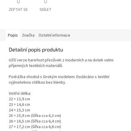
ZEPTAT SE
SDÍLET
Popis
Značka
Ostatní informace
Detailní popis produktu
Užší verze barefoot přezůvek z moderních a na dotek velmi
příjemných textilních materiálů.
Podrážka shodná s širokým modelem.
Dodáváno s textilní
vyjímatelnou stélkou bez klenby.
Vnitřní délka:
22 = 13,9 cm
23 = 14,6 cm
24 = 15,3 cm
25 = 15,9 cm (šířka cca 6,3 cm)
26 = 16,5 cm (šířka cca 6,4 cm)
27 = 17,2 cm (šířka cca 6,6 cm)