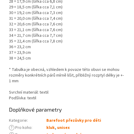
28 = 17,9 cm (šířka cca 6,8 cm)
29 = 18,5 cm (šířka cca 7,1 cm)
30 = 19,2 cm (šířka cca 7,3 cm)
31 = 20,0 cm (šířka cca 7,4 cm)
32 = 20,6 cm (šířka cca 7,6 cm)
33 = 21,1 cm (šířka cca 7,6 cm)
34 = 21,7 cm (šířka cca 7,7 cm)
35 = 22,4 cm (šířka cca 7,8 cm)
36 = 23,2 cm
37 = 23,9 cm
38 = 24,5 cm
* Tabulka je obecná, vzhledem k povaze této obuvi se mohou
rozměry konkrétních párů mírně lišit, přibližný rozptyl délky je +-
1 mm
Svrchní materiál: textil
Podšívka: textil
Doplňkové parametry
Kategorie
:
Barefoot přezůvky pro děti
?
Pro koho
:
kluk
,
unisex