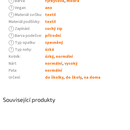
?
Barva
:
tyrkysová
,
modrá
?
Vegan
:
ano
?
Materiál svršku
:
textil
Materiál podšívky
:
textil
?
Zapínání
:
suchý zip
?
Barva podešve
:
přírodní
?
Typ opatku
:
zpevněný
?
Typ nohy
:
úzká
Kotník
:
úzký
,
normální
Nárt
:
normální
,
vysoký
Pata
:
normální
Určení
:
do školky
,
do školy
,
na doma
Související produkty