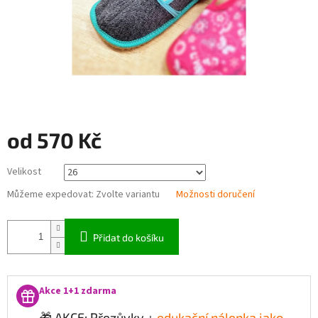
od
570 Kč
Měrná
Velikost
cena:
Můžeme expedovat:
Zvolte variantu
Možnosti doručení
Přidat do košíku
Akce 1+1 zdarma
🎁 AKCE: Přezůvky +
edukační nálepka jako