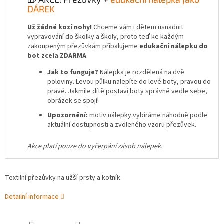
DÁREK
Už žádné kozí nohy!
Chceme vám i dětem usnadnit
vypravování do školky a školy, proto teď ke každým
zakoupeným přezůvkám přibalujeme
edukační nálepku do
bot zcela ZDARMA
.
Jak to funguje?
Nálepka je rozdělená na dvě
poloviny. Levou půlku nalepíte do levé boty, pravou do
pravé. Jakmile dítě postaví boty správně vedle sebe,
obrázek se spojí!
Upozornění:
motiv nálepky vybíráme náhodně podle
aktuální dostupnosti a zvoleného vzoru přezůvek.
Akce platí pouze do vyčerpání zásob nálepek.
Textilní přezůvky na užší prsty a kotník
Detailní informace