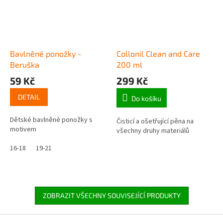
Bavlněné ponožky -
Collonil Clean and Care
Beruška
200 ml
59 Kč
299 Kč
DETAIL
Do košíku
Dětské bavlněné ponožky s
Čisticí a ošetřující pěna na
motivem
všechny druhy materiálů
16-18
19-21
ZOBRAZIT VŠECHNY SOUVISEJÍCÍ PRODUKTY
Z