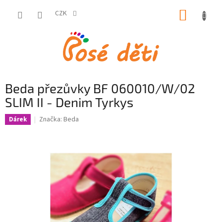
Přejít
NÁKUP
na
CZK
obsah
KOŠÍK
Beda přezůvky BF 060010/W/02
SLIM II - Denim Tyrkys
Značka:
Beda
Dárek