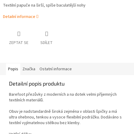
Textilní papuče na širší, spíše baculatější nohy
Detailní informace
ZEPTAT SE
SDÍLET
Popis
Značka
Ostatní informace
Detailní popis produktu
Barefoot přezůvky z moderních a na dotek velmi příjemných
textilních materiálů.
Obuv je nadstandardně široká zejména v oblasti špičky a má
ultra ohebnou, tenkou a vysoce flexibilní podrážku.
Dodáváno s
textilní vyjímatelnou stélkou bez klenby.