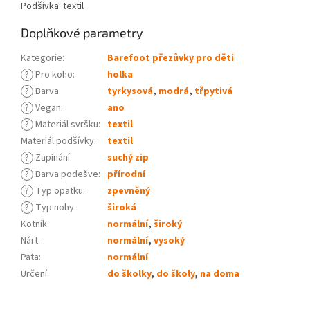
Podšívka: textil
Doplňkové parametry
Kategorie
:
Barefoot přezůvky pro děti
?
Pro koho
:
holka
?
Barva
:
tyrkysová
,
modrá
,
třpytivá
?
Vegan
:
ano
?
Materiál svršku
:
textil
Materiál podšívky
:
textil
?
Zapínání
:
suchý zip
?
Barva podešve
:
přírodní
?
Typ opatku
:
zpevněný
?
Typ nohy
:
široká
Kotník
:
normální
,
široký
Nárt
:
normální
,
vysoký
Pata
:
normální
Určení
:
do školky
,
do školy
,
na doma