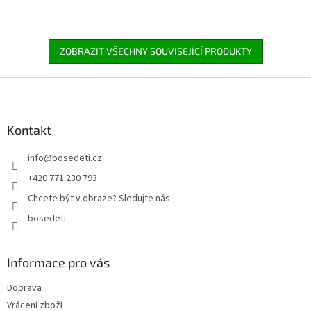
ZOBRAZIT VŠECHNY SOUVISEJÍCÍ PRODUKTY
Z
á
p
a
Kontakt
t
info
@
bosedeti.cz
í
+420 771 230 793
Chcete být v obraze? Sledujte nás.
bosedeti
Informace pro vás
Doprava
Vrácení zboží