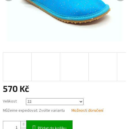
570 Kč
Měrná
Velikost
cena:
Můžeme expedovat:
Zvolte variantu
Možnosti doručení
Přidat do košíku