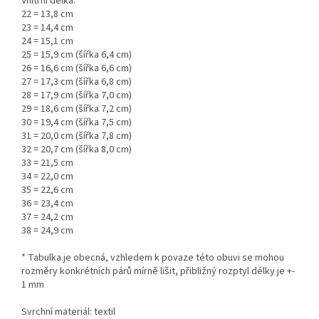
Vnitřní délka:
22 = 13,8 cm
23 = 14,4 cm
24 = 15,1 cm
25 = 15,9 cm (šířka 6,4 cm)
26 = 16,6 cm (šířka 6,6 cm)
27 = 17,3 cm (šířka 6,8 cm)
28 = 17,9 cm (šířka 7,0 cm)
29 = 18,6 cm (šířka 7,2 cm)
30 = 19,4 cm (šířka 7,5 cm)
31 = 20,0 cm (šířka 7,8 cm)
32 = 20,7 cm (šířka 8,0 cm)
33 = 21,5 cm
34 = 22,0 cm
35 = 22,6 cm
36 = 23,4 cm
37 = 24,2 cm
38 = 24,9 cm
* Tabulka je obecná, vzhledem k povaze této obuvi se mohou
rozměry konkrétních párů mírně lišit, přibližný rozptyl délky je +-
1 mm
Svrchní materiál: textil