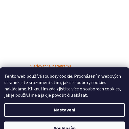
Sledovat na Instagramu
Tento web používá soubory cookie. Procházením webových
stránek jste srozuměni s tím, jak se soubory cookies
nakládáme. Kliknutím
zde
zjistíte více o souborech cookies,
jak je používáme a jak je povolit či zakázat.
Nastavení
Vytvořil Shoptet
Souhlasím
Copyright 2026
Bosé děti
. Všechna práva vyhrazena.