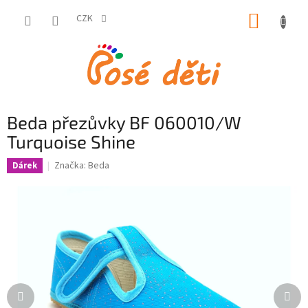
Přejít
NÁKUP
na
CZK
obsah
KOŠÍK
Beda přezůvky BF 060010/W
Turquoise Shine
Značka:
Beda
Dárek