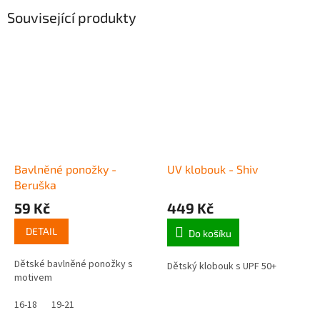
Související produkty
Bavlněné ponožky -
UV klobouk - Shiv
Beruška
59 Kč
449 Kč
DETAIL
Do košíku
Dětské bavlněné ponožky s
Dětský klobouk s UPF 50+
motivem
16-18
19-21