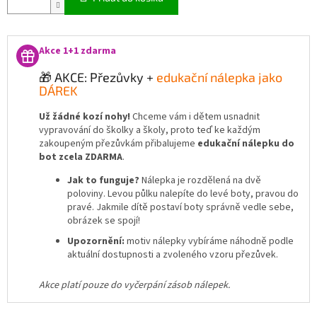
Akce 1+1 zdarma
🎁 AKCE: Přezůvky +
edukační nálepka jako
DÁREK
Už žádné kozí nohy!
Chceme vám i dětem usnadnit
vypravování do školky a školy, proto teď ke každým
zakoupeným přezůvkám přibalujeme
edukační nálepku do
bot zcela ZDARMA
.
Jak to funguje?
Nálepka je rozdělená na dvě
poloviny. Levou půlku nalepíte do levé boty, pravou do
pravé. Jakmile dítě postaví boty správně vedle sebe,
obrázek se spojí!
Upozornění:
motiv nálepky vybíráme náhodně podle
aktuální dostupnosti a zvoleného vzoru přezůvek.
Akce platí pouze do vyčerpání zásob nálepek.