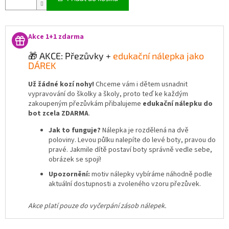
Akce 1+1 zdarma
🎁 AKCE: Přezůvky +
edukační nálepka jako
DÁREK
Už žádné kozí nohy!
Chceme vám i dětem usnadnit
vypravování do školky a školy, proto teď ke každým
zakoupeným přezůvkám přibalujeme
edukační nálepku do
bot zcela ZDARMA
.
Jak to funguje?
Nálepka je rozdělená na dvě
poloviny. Levou půlku nalepíte do levé boty, pravou do
pravé. Jakmile dítě postaví boty správně vedle sebe,
obrázek se spojí!
Upozornění:
motiv nálepky vybíráme náhodně podle
aktuální dostupnosti a zvoleného vzoru přezůvek.
Akce platí pouze do vyčerpání zásob nálepek.