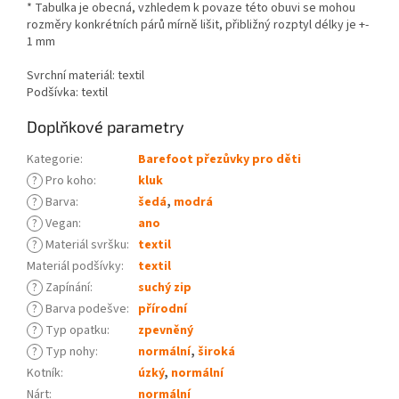
* Tabulka je obecná, vzhledem k povaze této obuvi se mohou
rozměry konkrétních párů mírně lišit, přibližný rozptyl délky je +-
1 mm
Svrchní materiál: textil
Podšívka: textil
Doplňkové parametry
Kategorie
:
Barefoot přezůvky pro děti
?
Pro koho
:
kluk
?
Barva
:
šedá
,
modrá
?
Vegan
:
ano
?
Materiál svršku
:
textil
Materiál podšívky
:
textil
?
Zapínání
:
suchý zip
?
Barva podešve
:
přírodní
?
Typ opatku
:
zpevněný
?
Typ nohy
:
normální
,
široká
Kotník
:
úzký
,
normální
Nárt
:
normální