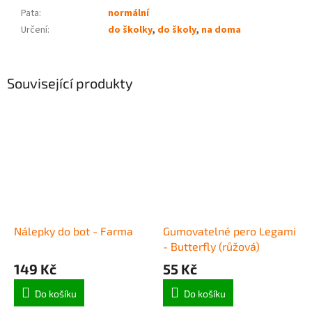
Pata
:
normální
Určení
:
do školky
,
do školy
,
na doma
Související produkty
Nálepky do bot - Farma
Gumovatelné pero Legami
- Butterfly (růžová)
149 Kč
55 Kč
Do košíku
Do košíku