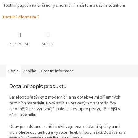
Textilní papuče na širší nohy s normálním nártem a užším kotníkem
Detailní informace
ZEPTAT SE
SDÍLET
Popis
Značka
Ostatní informace
Detailní popis produktu
Barefoot přezůvky z moderních a na dotek velmi příjemných
textilních materiálů. Nový střih s upraveným tvarem špičky
(vhodnější pro výraznější palec a sestupné prsty), těsnější v
nártu a kotníku
Obuv je nadstandardně široká zejména v oblasti špičky a má
ultra ohebnou, tenkou a vysoce flexibilní podrážku.
Dodáváno s