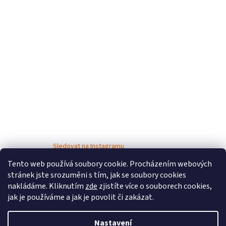
Sledovat na Instagramu
Tento web používá soubory cookie. Procházením webových
stránek jste srozuměni s tím, jak se soubory cookies
nakládáme. Kliknutím
zde
zjistíte více o souborech cookies,
jak je používáme a jak je povolit či zakázat.
Nastavení
Vytvořil Shoptet