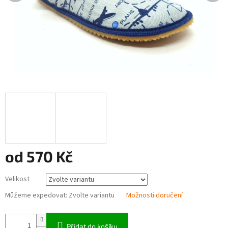
od
570 Kč
Měrná
Velikost
cena:
Můžeme expedovat:
Zvolte variantu
Možnosti doručení
Přidat do košíku