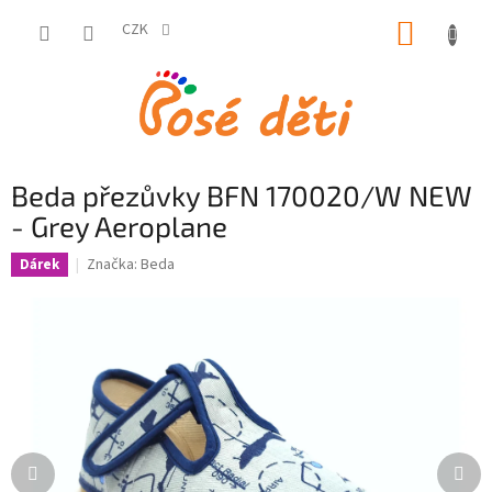
Přejít
NÁKUP
na
CZK
obsah
KOŠÍK
Beda přezůvky BFN 170020/W NEW
- Grey Aeroplane
Značka:
Beda
Dárek