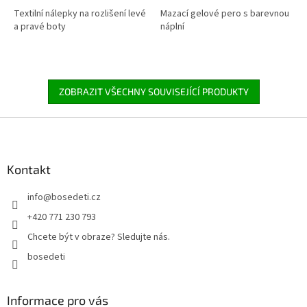
Textilní nálepky na rozlišení levé
Mazací gelové pero s barevnou
a pravé boty
náplní
ZOBRAZIT VŠECHNY SOUVISEJÍCÍ PRODUKTY
Z
á
p
a
Kontakt
t
info
@
bosedeti.cz
í
+420 771 230 793
Chcete být v obraze? Sledujte nás.
bosedeti
Informace pro vás