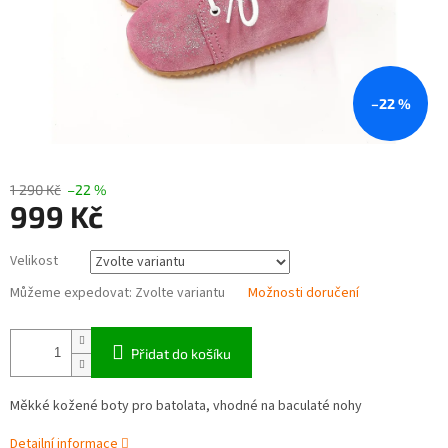
–22 %
1 290 Kč
–22 %
999 Kč
Měrná
Velikost
cena:
Můžeme expedovat:
Zvolte variantu
Možnosti doručení
Přidat do košíku
Měkké kožené boty pro batolata, vhodné na baculaté nohy
Detailní informace