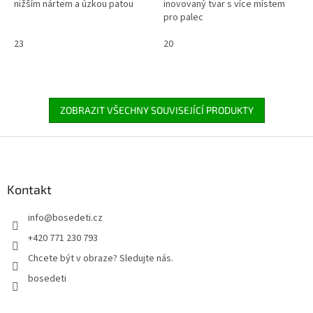
nižším nártem a úzkou patou
inovovaný tvar s více místem
pro palec
23
20
ZOBRAZIT VŠECHNY SOUVISEJÍCÍ PRODUKTY
Z
á
p
a
Kontakt
t
info
@
bosedeti.cz
í
+420 771 230 793
Chcete být v obraze? Sledujte nás.
bosedeti