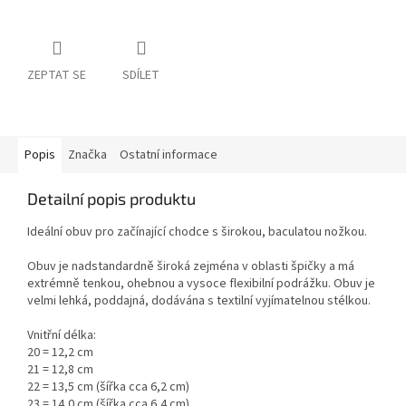
ZEPTAT SE
SDÍLET
Popis
Značka
Ostatní informace
Detailní popis produktu
Ideální obuv pro začínající chodce s širokou, baculatou nožkou.
Obuv je nadstandardně široká zejména v oblasti špičky a má
extrémně tenkou, ohebnou a vysoce flexibilní podrážku. Obuv je
velmi lehká, poddajná, dodávána s textilní vyjímatelnou stélkou.
Vnitřní délka:
20 = 12,2 cm
21 = 12,8 cm
22 = 13,5 cm (šířka cca 6,2 cm)
23 = 14,0 cm (šířka cca 6,4 cm)