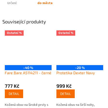
Určení
:
do města
Související produkty
Ostatní %
Ostatní %
–40 %
–20 %
Fare Bare A5114211 - černé
Protetika Dexter Navy
777 Kč
999 Kč
DETAIL
DETAIL
Kožená obuv na široké prsty s
Kožená obuv na širší nohy,