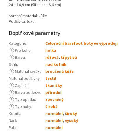
24 = 14,9 cm (šířka cca 6,6 cm)
Svrchní materiál: kůže
Podšívka: textil
Doplňkové parametry
Kategorie
:
Celoroční barefoot boty ve výprodeji
?
Pro koho
:
holka
?
Barva
:
růžová
,
třpytivá
Střih
:
nad kotník
?
Materiál svršku
:
broušená kůže
Materiál podšívky
:
textil
?
Zapínání
:
tkaničky
?
Barva podešve
:
přírodní
?
Typ opatku
:
zpevněný
?
Typ nohy
:
široká
Kotník
:
normální
,
široký
Nárt
:
normální
,
vysoký
Pata
:
normální