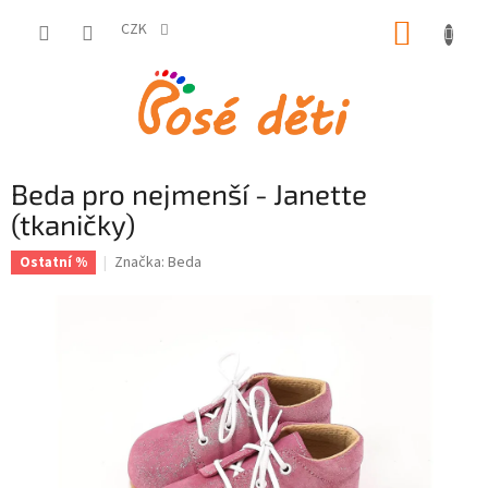
Přejít
NÁKUP
na
CZK
obsah
KOŠÍK
Beda pro nejmenší - Janette
(tkaničky)
Značka:
Beda
Ostatní %